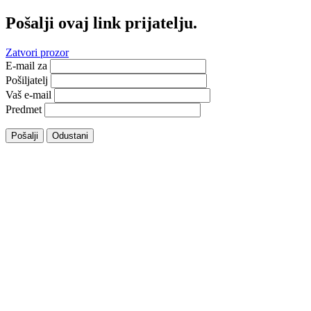
Pošalji ovaj link prijatelju.
Zatvori prozor
E-mail za
Pošiljatelj
Vaš e-mail
Predmet
Pošalji
Odustani