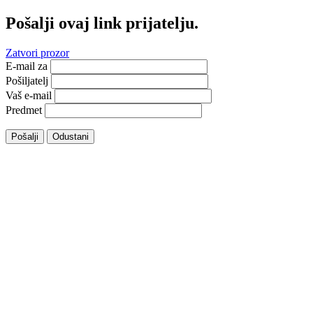
Pošalji ovaj link prijatelju.
Zatvori prozor
E-mail za
Pošiljatelj
Vaš e-mail
Predmet
Pošalji
Odustani