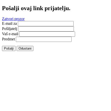
Pošalji ovaj link prijatelju.
Zatvori prozor
E-mail za
Pošiljatelj
Vaš e-mail
Predmet
Pošalji
Odustani