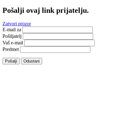
Pošalji ovaj link prijatelju.
Zatvori prozor
E-mail za
Pošiljatelj
Vaš e-mail
Predmet
Pošalji
Odustani