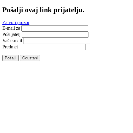
Pošalji ovaj link prijatelju.
Zatvori prozor
E-mail za
Pošiljatelj
Vaš e-mail
Predmet
Pošalji
Odustani