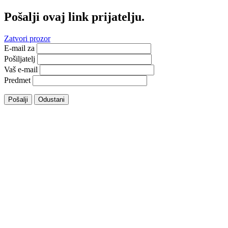
Pošalji ovaj link prijatelju.
Zatvori prozor
E-mail za
Pošiljatelj
Vaš e-mail
Predmet
Pošalji
Odustani