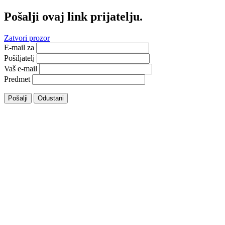
Pošalji ovaj link prijatelju.
Zatvori prozor
E-mail za
Pošiljatelj
Vaš e-mail
Predmet
Pošalji
Odustani