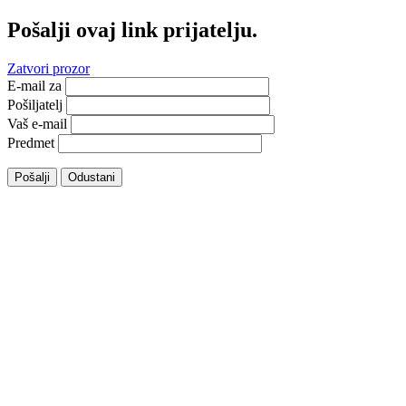
Pošalji ovaj link prijatelju.
Zatvori prozor
E-mail za
Pošiljatelj
Vaš e-mail
Predmet
Pošalji
Odustani