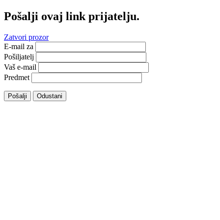
Pošalji ovaj link prijatelju.
Zatvori prozor
E-mail za
Pošiljatelj
Vaš e-mail
Predmet
Pošalji
Odustani