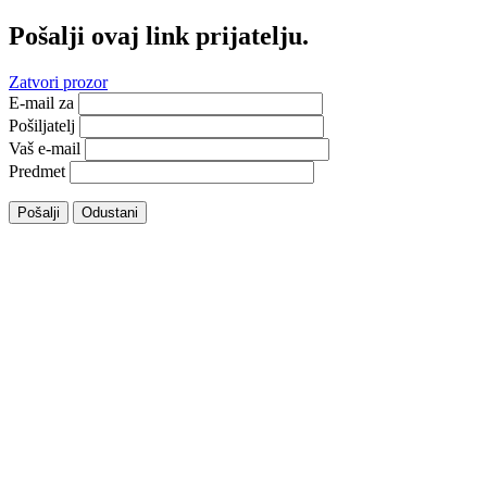
Pošalji ovaj link prijatelju.
Zatvori prozor
E-mail za
Pošiljatelj
Vaš e-mail
Predmet
Pošalji
Odustani