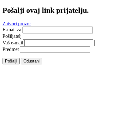
Pošalji ovaj link prijatelju.
Zatvori prozor
E-mail za
Pošiljatelj
Vaš e-mail
Predmet
Pošalji
Odustani