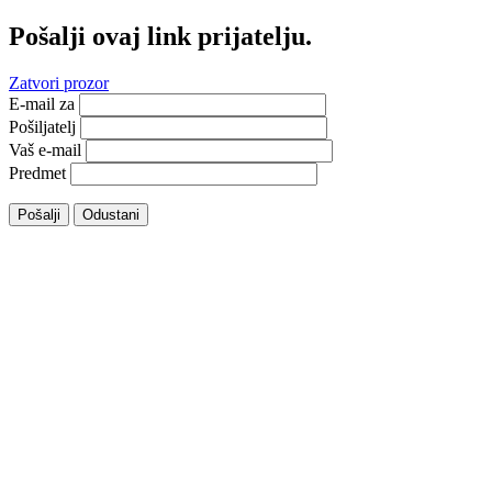
Pošalji ovaj link prijatelju.
Zatvori prozor
E-mail za
Pošiljatelj
Vaš e-mail
Predmet
Pošalji
Odustani