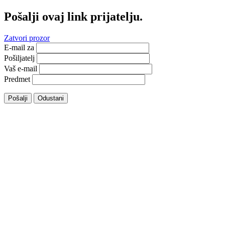
Pošalji ovaj link prijatelju.
Zatvori prozor
E-mail za
Pošiljatelj
Vaš e-mail
Predmet
Pošalji
Odustani