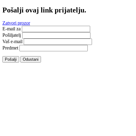
Pošalji ovaj link prijatelju.
Zatvori prozor
E-mail za
Pošiljatelj
Vaš e-mail
Predmet
Pošalji
Odustani