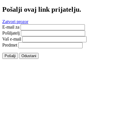
Pošalji ovaj link prijatelju.
Zatvori prozor
E-mail za
Pošiljatelj
Vaš e-mail
Predmet
Pošalji
Odustani