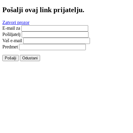
Pošalji ovaj link prijatelju.
Zatvori prozor
E-mail za
Pošiljatelj
Vaš e-mail
Predmet
Pošalji
Odustani