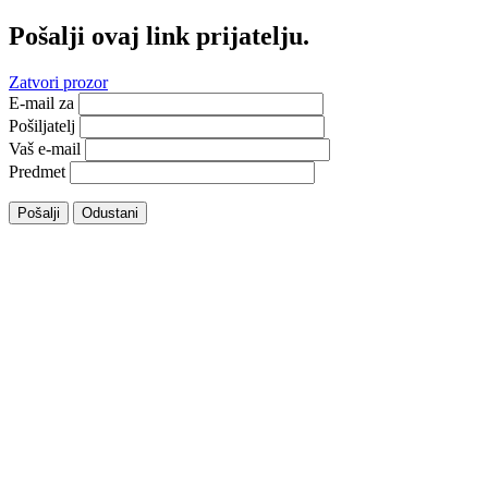
Pošalji ovaj link prijatelju.
Zatvori prozor
E-mail za
Pošiljatelj
Vaš e-mail
Predmet
Pošalji
Odustani