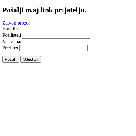
Pošalji ovaj link prijatelju.
Zatvori prozor
E-mail za
Pošiljatelj
Vaš e-mail
Predmet
Pošalji
Odustani