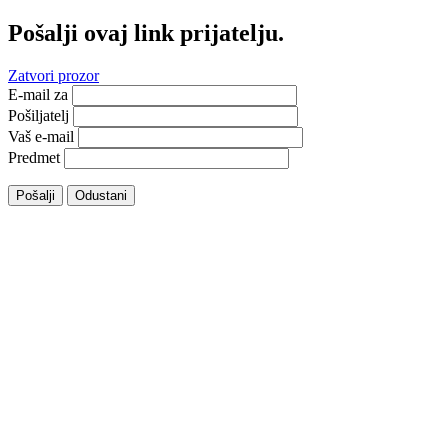
Pošalji ovaj link prijatelju.
Zatvori prozor
E-mail za
Pošiljatelj
Vaš e-mail
Predmet
Pošalji
Odustani