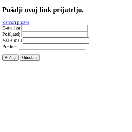
Pošalji ovaj link prijatelju.
Zatvori prozor
E-mail za
Pošiljatelj
Vaš e-mail
Predmet
Pošalji
Odustani