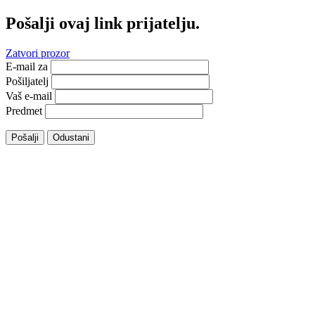
Pošalji ovaj link prijatelju.
Zatvori prozor
E-mail za
Pošiljatelj
Vaš e-mail
Predmet
Pošalji
Odustani