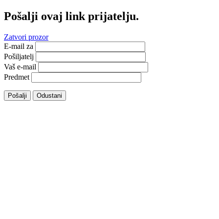
Pošalji ovaj link prijatelju.
Zatvori prozor
E-mail za
Pošiljatelj
Vaš e-mail
Predmet
Pošalji
Odustani