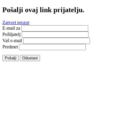
Pošalji ovaj link prijatelju.
Zatvori prozor
E-mail za
Pošiljatelj
Vaš e-mail
Predmet
Pošalji
Odustani