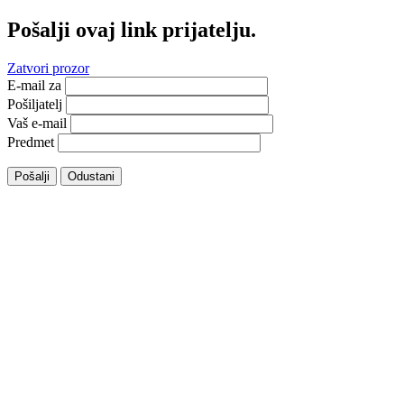
Pošalji ovaj link prijatelju.
Zatvori prozor
E-mail za
Pošiljatelj
Vaš e-mail
Predmet
Pošalji
Odustani