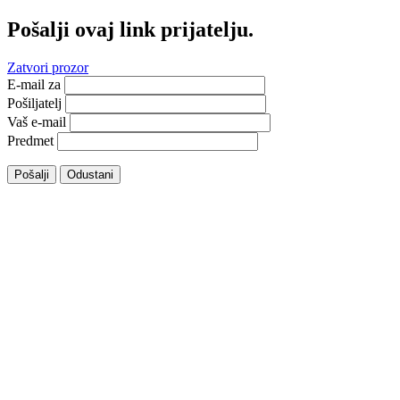
Pošalji ovaj link prijatelju.
Zatvori prozor
E-mail za
Pošiljatelj
Vaš e-mail
Predmet
Pošalji
Odustani