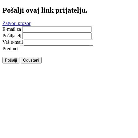
Pošalji ovaj link prijatelju.
Zatvori prozor
E-mail za
Pošiljatelj
Vaš e-mail
Predmet
Pošalji
Odustani