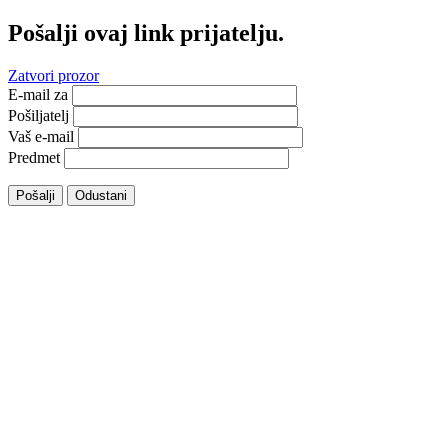
Pošalji ovaj link prijatelju.
Zatvori prozor
E-mail za
Pošiljatelj
Vaš e-mail
Predmet
Pošalji
Odustani