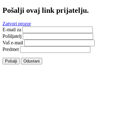
Pošalji ovaj link prijatelju.
Zatvori prozor
E-mail za
Pošiljatelj
Vaš e-mail
Predmet
Pošalji
Odustani