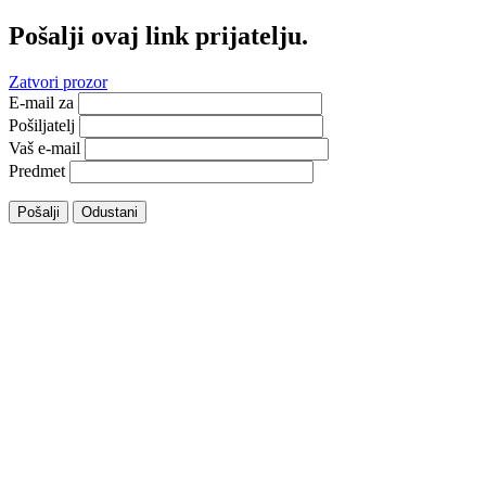
Pošalji ovaj link prijatelju.
Zatvori prozor
E-mail za
Pošiljatelj
Vaš e-mail
Predmet
Pošalji
Odustani