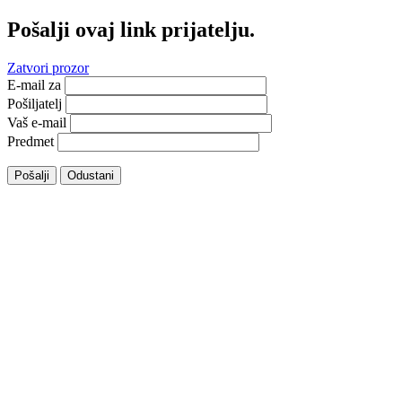
Pošalji ovaj link prijatelju.
Zatvori prozor
E-mail za
Pošiljatelj
Vaš e-mail
Predmet
Pošalji
Odustani