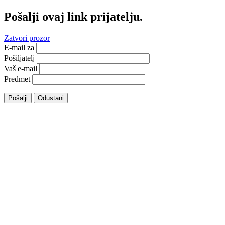
Pošalji ovaj link prijatelju.
Zatvori prozor
E-mail za
Pošiljatelj
Vaš e-mail
Predmet
Pošalji
Odustani