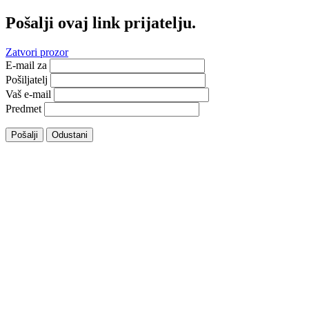
Pošalji ovaj link prijatelju.
Zatvori prozor
E-mail za
Pošiljatelj
Vaš e-mail
Predmet
Pošalji
Odustani