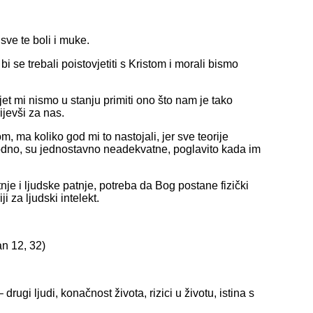
sve te boli i muke.
 bi se trebali poistovjetiti s Kristom i morali bismo
t mi nismo u stanju primiti ono što nam je tako
jevši za nas.
, ma koliko god mi to nastojali, jer sve teorije
dno, su jednostavno neadekvatne, poglavito kada im
e i ljudske patnje, potreba da Bog postane fizički
i za ljudski intelekt.
an 12, 32)
drugi ljudi, konačnost života, rizici u životu, istina s