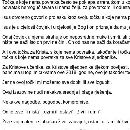
Točka s koje nema povratka često se poklapa s trenutkom u ko
povratak nemoguć stvara u nama želju za povratkom ili odust
Isus otvoreno govori o prolasku kroz svoju točku s koje nema 
Isus je u cjelosti čovjek i u cjelosti je Bog i on priznaje da mu
Onaj čovjek u njemu strahuje od neposredne muke i smrti, ali on
ništa ne traži što on prvi ne čini. On od nas ne traži da koračam
Ali ova točka za Krista, s koje nema povratka, također je i to
točka s koje nema povratka za sve Kristove sljedbenike.
Za Kristove učenike, za Kristove sljedbenike tijekom povijesti,
bancima u toplim crkvama ove 2018. godine, ovo je također to
Jer na ovoj točki mi možemo sve dobiti ili sve izgubiti.
Ovaj izazov ne nudi nekakva srednja i blaga rješenja.
Nekakve nagodbe, pogodbe, kompromise.
On je „sve ili ništa“, „uzmi ili ostavi“, „živi ili umri“.
Živi svoj maleni i slabašan život zauvijek, ostani u Tami ili živi 