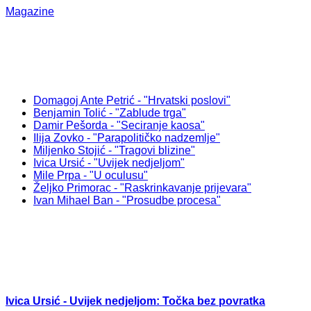
Magazine
Domagoj Ante Petrić - "Hrvatski poslovi"
Benjamin Tolić - "Zablude trga"
Damir Pešorda - "Seciranje kaosa"
Ilija Zovko - "Parapolitičko nadzemlje"
Miljenko Stojić - "Tragovi blizine"
Ivica Ursić - "Uvijek nedjeljom"
Mile Prpa - "U oculusu"
Željko Primorac - "Raskrinkavanje prijevara"
Ivan Mihael Ban - "Prosudbe procesa"
Ivica Ursić - Uvijek nedjeljom: Točka bez povratka