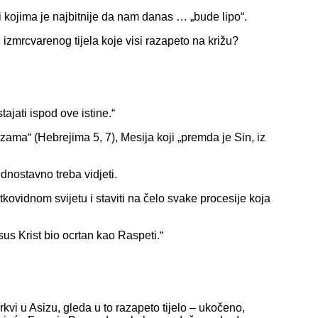
i kojima je najbitnije da nam danas … „bude lipo“.
 izmrcvarenog tijela koje visi razapeto na križu?
jati ispod ove istine.“
zama“ (Hebrejima 5, 7), Mesija koji „premda je Sin, iz
dnostavno treba vidjeti.
kovidnom svijetu i staviti na čelo svake procesije koja
us Krist bio ocrtan kao Raspeti.“
kvi u Asizu, gleda u to razapeto tijelo – ukočeno,