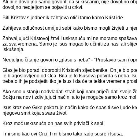
Ali nije dovoljno samo govoriti da si kršćanin, nije dovoljno obj
dovoljno nedjeljom se pojaviti u crkvi.
Biti Kristov sljedbenik zahtjeva otići tamo kamo Krist ide.
Zahtjeva odlučnost umrijeti sebi kako bismo mogli živjeti u nj
Zahvaljujući Kristovoj žrtvi i uskrsnuću mi ne moramo spašavati
za sva vremena. Samo je Isus mogao to učiniti za nas, ali slijed
iskušenja.
Nedjeljno čitanje govori o „glasu s neba“ - "Proslavio sam i opet
Glas je bio poradi dobrobiti Kristovih sljedbenika. On je bio pod
je blagoslovljeno od Oca. Bila je to Isusova potvrda s neba. Isu
trebalo ih je podsjetiti tko je Isus i da će ta teška vremena pros
Ako smo u stanju nadvladati strah koji nam priječi dati svoje ž
Božju na nov i zdivljujući način, a to je moguće samo kroz moli
Isus kroz ove Grke pokazuje način kako će spasiti sve ljude kro
njegovu smrt koja stvara život.
Kroz moć uskrsnuća on nas svih privlači k sebi.
I mi smo kao ovi Grci. I mi bismo tako rado susreli Isusa.