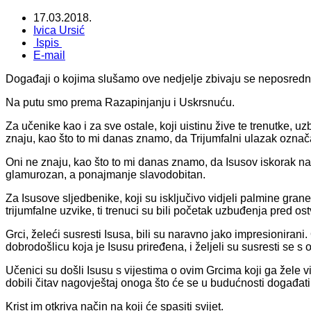
17.03.2018.
Ivica Ursić
Ispis
E-mail
Događaji o kojima slušamo ove nedjelje zbivaju se neposredn
Na putu smo prema Razapinjanju i Uskrsnuću.
Za učenike kao i za sve ostale, koji uistinu žive te trenutke, 
znaju, kao što to mi danas znamo, da Trijumfalni ulazak označ
Oni ne znaju, kao što to mi danas znamo, da Isusov iskorak na p
glamurozan, a ponajmanje slavodobitan.
Za Isusove sljedbenike, koji su isključivo vidjeli palmine grane
trijumfalne uzvike, ti trenuci su bili početak uzbuđenja pred 
Grci, želeći susresti Isusa, bili su naravno jako impresionirani
dobrodošlicu koja je Isusu priređena, i željeli su susresti se s
Učenici su došli Isusu s vijestima o ovim Grcima koji ga žele v
dobili čitav nagovještaj onoga što će se u budućnosti događati
Krist im otkriva način na koji će spasiti svijet.