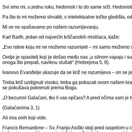
Svi smo mi, u jednu ruku, hedonisti i to do same srži. Hedonist
Pa što to mi možemo shvatiti, s intelektualne točke gledišta, od
Mi se ne spašavamo po našem razumijevanju.
Karl Barth, jedan od najvećih krščanskih mislilaca, kaže:
„Evo istine koju mi ne možemo razumijeti – mi samo možemo sta
Ovdje je spasitelj koji je došao među nas „u silnom vapaju i su
onoga što prepati, naviknu slušati“ (Hebrejima 5, 8).
Ivanovo Evanđelje ukazuje da se križ ne razumijeva – on se je
Treba križ uzdignuti visoko, treba ga pokazati ovom našem krat
se pokušava pokrenuti prema Bogu.
„O bezumni Galaćani, tko li vas opčara? A pred očima vam je Is
(Galaćanima 3, 1)
Ali ima onih koji vide.
Francis Bernardone – Sv. Franjo Asiški stoji pred raspelom u cr