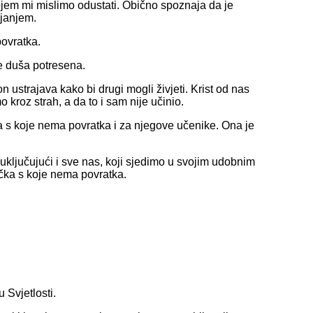
jem mi mislimo odustati. Obično spoznaja da je
ajanjem.
povratka.
 je duša potresena.
 ustrajava kako bi drugi mogli živjeti. Krist od nas
o kroz strah, a da to i sam nije učinio.
čka s koje nema povratka i za njegove učenike. Ona je
 uključujući i sve nas, koji sjedimo u svojim udobnim
čka s koje nema povratka.
u Svjetlosti.