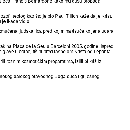
I osjeća Francis Bernardone kako mu dušu probada
zof i teolog kao što je bio Paul Tillich kaže da je Krist,
ju je ikada vidio.
izmučena ljudska lica pred kojim na tisuće koljena udara
etak na Placa de la Seu u Barceloni 2005. godine, ispred
glave u bolnoj tišini pred raspelom Krista od Lepanta.
rili raznim kozmetičkim preparatima, izlili bi križ iz
đu nekog dalekog pravednog Boga-suca i griješnog