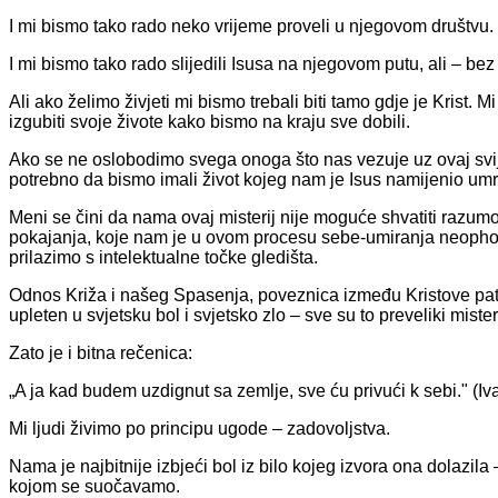
I mi bismo tako rado neko vrijeme proveli u njegovom društvu.
I mi bismo tako rado slijedili Isusa na njegovom putu, ali – bez 
Ali ako želimo živjeti mi bismo trebali biti tamo gdje je Krist. Mi
izgubiti svoje živote kako bismo na kraju sve dobili.
Ako se ne oslobodimo svega onoga što nas vezuje uz ovaj svije
potrebno da bismo imali život kojeg nam je Isus namijenio umri
Meni se čini da nama ovaj misterij nije moguće shvatiti razumom
pokajanja, koje nam je u ovom procesu sebe-umiranja neopho
prilazimo s intelektualne točke gledišta.
Odnos Križa i našeg Spasenja, poveznica između Kristove patnj
upleten u svjetsku bol i svjetsko zlo – sve su to preveliki misterij
Zato je i bitna rečenica:
„A ja kad budem uzdignut sa zemlje, sve ću privući k sebi." (Iv
Mi ljudi živimo po principu ugode – zadovoljstva.
Nama je najbitnije izbjeći bol iz bilo kojeg izvora ona dolazila – 
kojom se suočavamo.