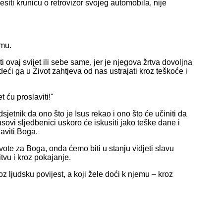
esiti krunicu o retrovizor svojeg automobila, nije
emu.
 ovaj svijet ili sebe same, jer je njegova žrtva dovoljna
eći ga u Život zahtjeva od nas ustrajati kroz teškoće i
 ću proslaviti!"
sjetnik da ono što je Isus rekao i ono što će učiniti da
sovi sljedbenici uskoro će iskusiti jako teške dane i
laviti Boga.
ivote za Boga, onda ćemo biti u stanju vidjeti slavu
tvu i kroz pokajanje.
z ljudsku povijest, a koji žele doći k njemu – kroz