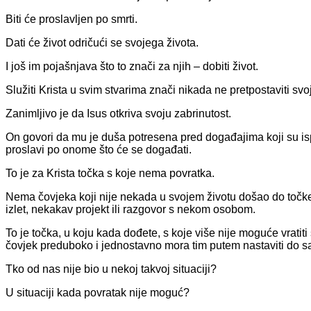
Biti će proslavljen po smrti.
Dati će život odričući se svojega života.
I još im pojašnjava što to znači za njih – dobiti život.
Služiti Krista u svim stvarima znači nikada ne pretpostaviti 
Zanimljivo je da Isus otkriva svoju zabrinutost.
On govori da mu je duša potresena pred događajima koji su isp
proslavi po onome što će se događati.
To je za Krista točka s koje nema povratka.
Nema čovjeka koji nije nekada u svojem životu došao do točke
izlet, nekakav projekt ili razgovor s nekom osobom.
To je točka, u koju kada dođete, s koje više nije moguće vratit
čovjek preduboko i jednostavno mora tim putem nastaviti do s
Tko od nas nije bio u nekoj takvoj situaciji?
U situaciji kada povratak nije moguć?