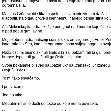
jednostavno, zahtjevno – i misli da ga čuje kako mu govori. 
ogromna sila.
Mathias Grünewald slika raspelo s takvim intezitetom da čak filo
u agoniji, na oltaru crkve u Isenheimu, najreligioznija slika ko
A u Meksičkoj katedrali križ je podignut nad morem koje čine 
o pod poput grmljavine.
Moj osobni najdramatičniji susret s križem sigurno je Veliki P
katedrale La Seu, kada je ogromna masa svijeta pognula svoje 
Nažalost, mi bismo skinuli tijelo s križa, balzamirali bi ga i prek
bronce, ispolirali ga, učinili ga čistim i sjajnim.
Svoje pokajanje bi sveli na „pazarluk“ na „transakciju“ izme
čovječanstva.
To mi tako shvaćamo.
I prihvaćamo.
Jedino tako.
Međutim mi smo došli do točke od koje nema povratka.