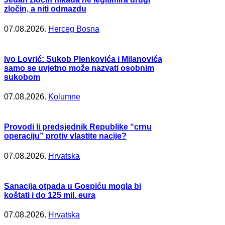
zločin, a niti odmazdu
07.08.2026.
Herceg Bosna
Ivo Lovrić: Sukob Plenkovića i Milanovića
samo se uvjetno može nazvati osobnim
sukobom
07.08.2026.
Kolumne
Provodi li predsjednik Republike “crnu
operaciju” protiv vlastite nacije?
07.08.2026.
Hrvatska
Sanacija otpada u Gospiću mogla bi
koštati i do 125 mil. eura
07.08.2026.
Hrvatska