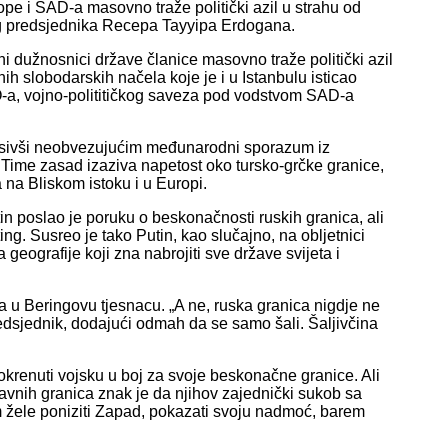
rope i SAD-a masovno traže politički azil u strahu od
kog predsjednika Recepa Tayyipa Erdogana.
ni dužnosnici države članice masovno traže politički azil
h slobodarskih načela koje je i u Istanbulu isticao
TO-a, vojno-polititičkog saveza pod vodstvom SAD-a
lasivši neobvezujućim međunarodni sporazum iz
. Time zasad izaziva napetost oko tursko-grčke granice,
ca na Bliskom istoku i u Europi.
in poslao je poruku o beskonačnosti ruskih granica, ali
ing. Susreo je tako Putin, kao slučajno, na obljetnici
ografije koji zna nabrojiti sve države svijeta i
 u Beringovu tjesnacu. „A ne, ruska granica nigdje ne
redsjednik, dodajući odmah da se samo šali. Šaljivčina
krenuti vojsku u boj za svoje beskonačne granice. Ali
žavnih granica znak je da njihov zajednički sukob sa
m žele poniziti Zapad, pokazati svoju nadmoć, barem