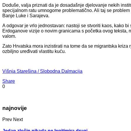
Doduše, valja priznati da je dosadašnje djelovanje nekih inst
specijalnom ratu umnogome problematično. Ali taj se problem
Banje Luke i Sarajeva.
A odgovar je vrlo jednostavan: nastoji se stvoriti kaos, kako bi 
Erdoganove vizije o novim granicama s početka ovog teksta,
valom.
Zato Hrvatska mora inzistirati na tome da se migrantska kriza rj
ozbiljno uređivati vlastitu kuću.
Višnja Starešina / Slobodna Dalmacija
Share
0
najnovije
Prev
Next
Jedan zločin nikada ne legitimira drugi