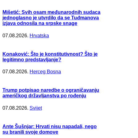
Mišetić: Svih osam međunarodnih sudaca
jednoglasno je utvrdilo da se Tuđmanova
izjava odnosila na srpske snage
07.08.2026.
Hrvatska
Konaković: Što je konstitutivnost? Što je
legitimno predstavljanje?
07.08.2026.
Herceg Bosna
Trump potpisao naredbe o ograničavanju
američkog državljanstva po rođenju
07.08.2026.
Svijet
Ante Šušnjar: Hrvati nisu napadali, nego
su branili svoje domove