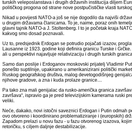
turskih veleposlanstava i drugih državnih institucija diljem Eu
političkog progona od strane nove postpučističke vlasti turs
Nikad u povijesti NATO-a još se nije dogodilo da najviši držav
u drugim državama članicama. To je, naime, poraz onih temeljni
glavni tajnik NATO-a J. Stoltenberg. I to je početak kraja NA
kakvog smo dosad poznavali.
Uz to, predsjednik Erdogan se potrudio pojačati izazov, prog
Lausanne iz 1923. godine koji definira granicu Turske i Grčke
ali u perspektivi najavljuje relativizaciju i drugih turskih grani
Samo dan poslije i Erdoganov moskovski prijatelj Vladimir Put
ponešto suptilnije, upakirano u amerikanizirani politički market
Ruskog geografskog društva, malog devetogodišnjeg genijalca ge
njihove gradove, a zna i kuda prolaze granice…
Pa tako zna mali genijalac da rusko-američka granica završava
završava“, ispravio ga je pred televizijskim kamerama ruski p
veliki.
Neće, dakako, novi istočni saveznici Erdogan i Putin odmah po
ovo otvoreno i koordinirano problematiziranje i (europskih) dr
Zapadom prelazi u novu fazu - u fazu otvorenog izazova, koji
retoričku, s ciljem daljnje destabilizacije.