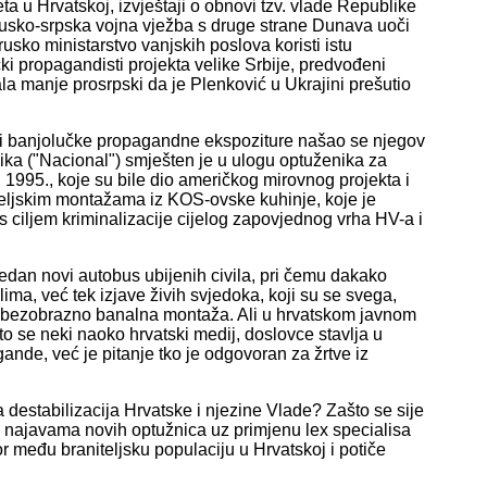
a u Hrvatskoj, izvještaji o obnovi tzv. vlade Republike
rusko-srpska vojna vježba s druge strane Dunava uoči
usko ministarstvo vanjskih poslova koristi istu
ki propagandisti projekta velike Srbije, predvođeni
a manje prosrpski da je Plenković u Ukrajini prešutio
eti banjolučke propagandne ekspoziture našao se njegov
ika ("Nacional") smješten je u ulogu optuženika za
i 1995., koje su bile dio američkog mirovnog projekta i
teljskim montažama iz KOS-ovske kuhinje, koje je
 ciljem kriminalizacije cijelog zapovjednog vrha HV-a i
an novi autobus ubijenih civila, pri čemu dakako
lima, već tek izjave živih svjedoka, koji su se svega,
 čak bezobrazno banalna montaža. Ali u hrvatskom javnom
to se neki naoko hrvatski medij, doslovce stavlja u
nde, već je pitanje tko je odgovoran za žrtve iz
 destabilizacija Hrvatske i njezine Vlade? Zašto se sije
 najavama novih optužnica uz primjenu lex specialisa
r među braniteljsku populaciju u Hrvatskoj i potiče