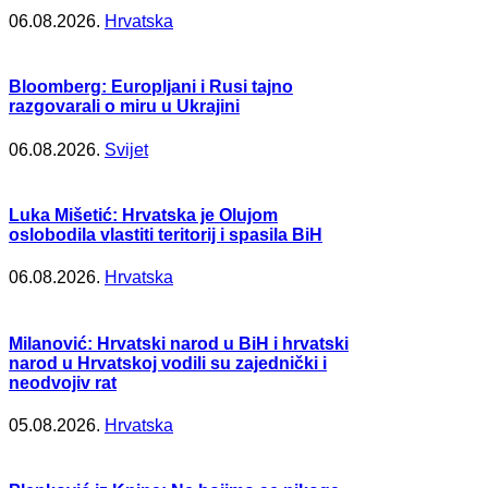
06.08.2026.
Hrvatska
Bloomberg: Europljani i Rusi tajno
razgovarali o miru u Ukrajini
06.08.2026.
Svijet
Luka Mišetić: Hrvatska je Olujom
oslobodila vlastiti teritorij i spasila BiH
06.08.2026.
Hrvatska
Milanović: Hrvatski narod u BiH i hrvatski
narod u Hrvatskoj vodili su zajednički i
neodvojiv rat
05.08.2026.
Hrvatska