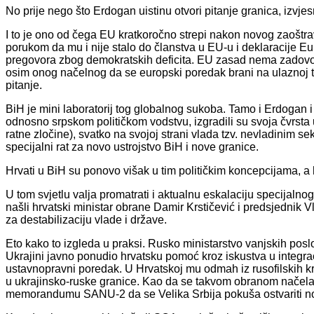
No prije nego što Erdogan uistinu otvori pitanje granica, izvjes
I to je ono od čega EU kratkoročno strepi nakon novog zaošt
porukom da mu i nije stalo do članstva u EU-u i deklaracije E
pregovora zbog demokratskih deficita. EU zasad nema zadovolj
osim onog načelnog da se europski poredak brani na ulaznoj t
pitanje.
BiH je mini laboratorij tog globalnog sukoba. Tamo i Erdogan 
odnosno srpskom političkom vodstvu, izgradili su svoja čvrsta u
ratne zločine), svatko na svojoj strani vlada tzv. nevladinim s
specijalni rat za novo ustrojstvo BiH i nove granice.
Hrvati u BiH su ponovo višak u tim političkim koncepcijama, a 
U tom svjetlu valja promatrati i aktualnu eskalaciju specijalno
našli hrvatski ministar obrane Damir Krstičević i predsjednik V
za destabilizaciju vlade i države.
Eto kako to izgleda u praksi. Rusko ministarstvo vanjskih posl
Ukrajini javno ponudio hrvatsku pomoć kroz iskustva u integrac
ustavnopravni poredak. U Hrvatskoj mu odmah iz rusofilskih kr
u ukrajinsko-ruske granice. Kao da se takvom obranom načela 
memorandumu SANU-2 da se Velika Srbija pokuša ostvariti no