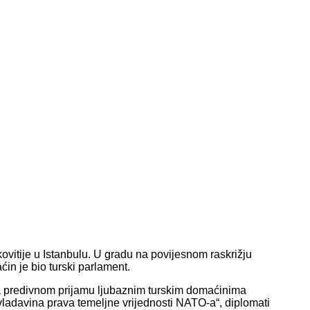
kovitije u Istanbulu. U gradu na povijesnom raskrižju
n je bio turski parlament.
 na predivnom prijamu ljubaznim turskim domaćinima
vladavina prava temeljne vrijednosti NATO-a“, diplomati