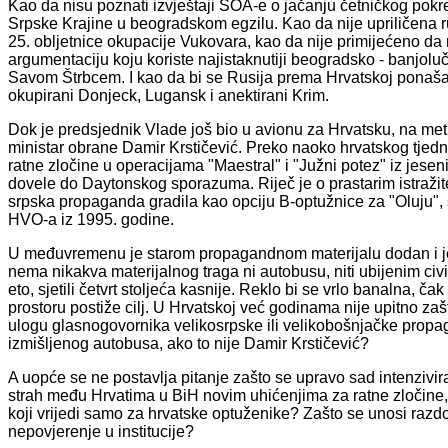
Kao da nisu poznati izvještaji SOA-e o jačanju četničkog pokret
Srpske Krajine u beogradskom egzilu. Kao da nije upriličena 
25. obljetnice okupacije Vukovara, kao da nije primijećeno da r
argumentaciju koju koriste najistaknutiji beogradsko - banjoluč
Savom Štrbcem. I kao da bi se Rusija prema Hrvatskoj ponašal
okupirani Donjeck, Lugansk i anektirani Krim.
Dok je predsjednik Vlade još bio u avionu za Hrvatsku, na m
ministar obrane Damir Krstičević. Preko naoko hrvatskog tjedn
ratne zločine u operacijama "Maestral" i "Južni potez" iz jesen
dovele do Daytonskog sporazuma. Riječ je o prastarim istraži
srpska propaganda gradila kao opciju B-optužnice za "Oluju", s
HVO-a iz 1995. godine.
U međuvremenu je starom propagandnom materijalu dodan i jed
nema nikakva materijalnog traga ni autobusu, niti ubijenim civi
eto, sjetili četvrt stoljeća kasnije. Reklo bi se vrlo banalna,
prostoru postiže cilj. U Hrvatskoj već godinama nije upitno zaš
ulogu glasnogovornika velikosrpske ili velikobošnjačke propaga
izmišljenog autobusa, ako to nije Damir Krstičević?
A uopće se ne postavlja pitanje zašto se upravo sad intenzivira
strah među Hrvatima u BiH novim uhićenjima za ratne zločine,
koji vrijedi samo za hrvatske optuženike? Zašto se unosi razdo
nepovjerenje u institucije?