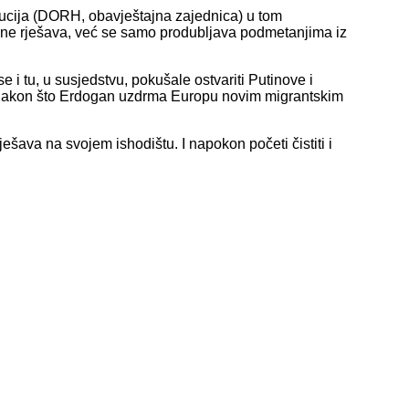
itucija (DORH, obavještajna zajednica) u tom
 ne rješava, već se samo produbljava podmetanjima iz
se i tu, u susjedstvu, pokušale ostvariti Putinove i
 nakon što Erdogan uzdrma Europu novim migrantskim
ešava na svojem ishodištu. I napokon početi čistiti i