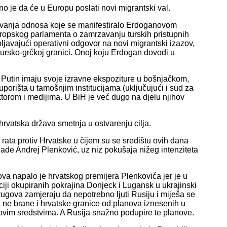
no je da će u Europu poslati novi migrantski val.
ravanja odnosa koje se manifestiralo Erdoganovom
uropskog parlamenta o zamrzavanju turskih pristupnih
avajući operativni odgovor na novi migrantski izazov,
ursko-grčkoj granici. Onoj koju Erdogan dovodi u
i Putin imaju svoje izravne ekspoziture u bošnjačkom,
porišta u tamošnjim institucijama (uključujući i sud za
ektorom i medijima. U BiH je već dugo na djelu njihov
hrvatska država smetnja u ostvarenju cilja.
g rata protiv Hrvatske u čijem su se središtu ovih dana
lade Andrej Plenković, uz niz pokušaja nižeg intenziteta
ova napalo je hrvatskog premijera Plenkovića jer je u
iji okupiranih pokrajina Donjeck i Lugansk u ukrajinski
ugova zamjeraju da nepotrebno ljuti Rusiju i miješa se
ne brane i hrvatske granice od planova iznesenih u
vim sredstvima. A Rusija snažno podupire te planove.