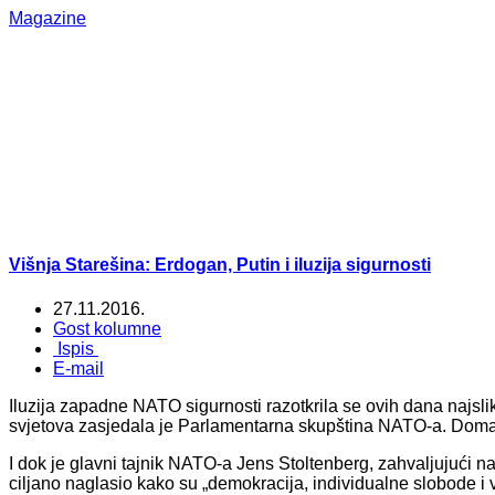
Magazine
Višnja Starešina: Erdogan, Putin i iluzija sigurnosti
27.11.2016.
Gost kolumne
Ispis
E-mail
Iluzija zapadne NATO sigurnosti razotkrila se ovih dana najsli
svjetova zasjedala je Parlamentarna skupština NATO-a. Domaći
I dok je glavni tajnik NATO-a Jens Stoltenberg, zahvaljujući
ciljano naglasio kako su „demokracija, individualne slobode i 