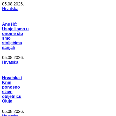
05.08.2026.
Hrvatska
Anušić:
Uspjeli smo u
onome što
smo
stoljećima
sanjali
05.08.2026.
Hrvatska
Hrvatska i
Knin
ponosno
slave
obljetnicu
Oluje
05.08.2026.