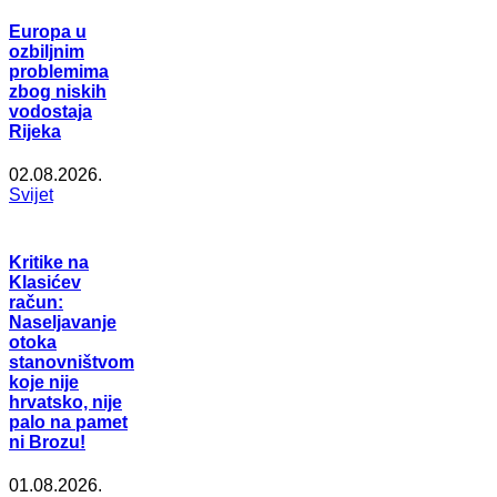
Europa u
ozbiljnim
problemima
zbog niskih
vodostaja
Rijeka
02.08.2026.
Svijet
Kritike na
Klasićev
račun:
Naseljavanje
otoka
stanovništvom
koje nije
hrvatsko, nije
palo na pamet
ni Brozu!
01.08.2026.