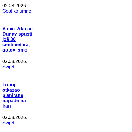
02.08.2026.
Gost kolumne
Vučić: Ako se
Dunav spusti
još 30
centimetara,
gotovi smo
02.08.2026.
Svijet
Trump
otkazao
planirane
napade na
Iran
02.08.2026.
Svijet