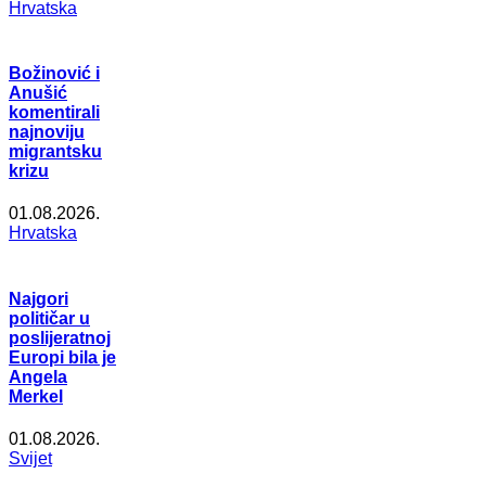
Hrvatska
Božinović i
Anušić
komentirali
najnoviju
migrantsku
krizu
01.08.2026.
Hrvatska
Najgori
političar u
poslijeratnoj
Europi bila je
Angela
Merkel
01.08.2026.
Svijet