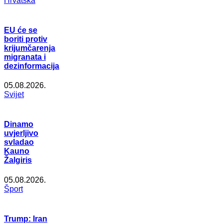
Hrvatska
EU će se
boriti protiv
krijumčarenja
migranata i
dezinformacija
05.08.2026.
Svijet
Dinamo
uvjerljivo
svladao
Kauno
Žalgiris
05.08.2026.
Šport
Trump: Iran