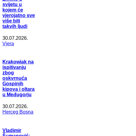
svijetu u
kojem će
vjerojatno sve
više biti
takvih ljudi
30.07.2026.
Vjera
Krakowiak na
ispitivanju
zbog
oskvrnuća
Gospinih
kipova i oltara
u Međugorju
30.07.2026.
Herceg Bosna
Vladimir
Šumanović: