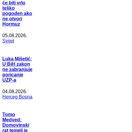
će biti vrlo
teško
pogođen ako
ne otvori
Hormuz
05.08.2026.
Svijet
Luka Mišetić:
U BiH zakon
ne zabranjuje
poricanje
UZP-a
04.08.2026.
Herceg Bosna
Tomo
Medved:
Domovinski
rat temelj je