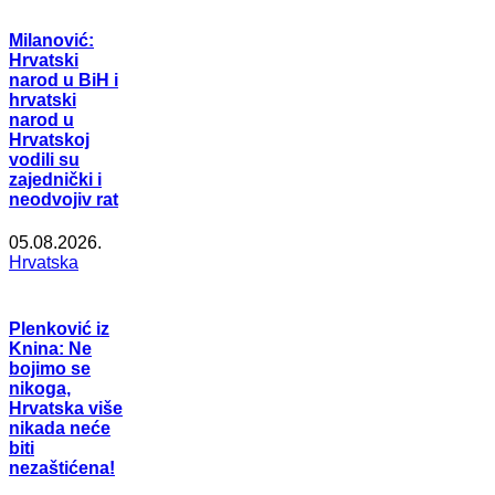
Milanović:
Hrvatski
narod u BiH i
hrvatski
narod u
Hrvatskoj
vodili su
zajednički i
neodvojiv rat
05.08.2026.
Hrvatska
Plenković iz
Knina: Ne
bojimo se
nikoga,
Hrvatska više
nikada neće
biti
nezaštićena!