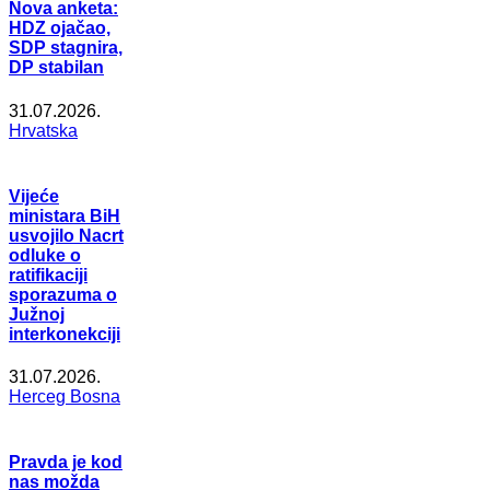
Nova anketa:
HDZ ojačao,
SDP stagnira,
DP stabilan
31.07.2026.
Hrvatska
Vijeće
ministara BiH
usvojilo Nacrt
odluke o
ratifikaciji
sporazuma o
Južnoj
interkonekciji
31.07.2026.
Herceg Bosna
Pravda je kod
nas možda