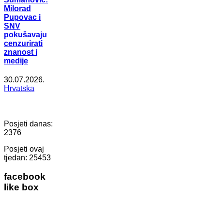
Milorad
Pupovac i
SNV
pokušavaju
cenzurirati
znanost i
medije
30.07.2026.
Hrvatska
Posjeti danas:
2376
Posjeti ovaj
tjedan:
25453
facebook
like box