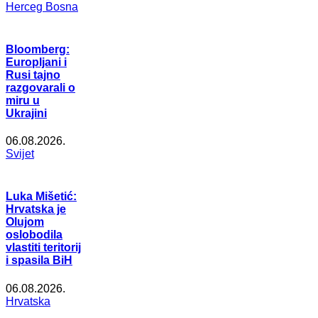
Herceg Bosna
Bloomberg:
Europljani i
Rusi tajno
razgovarali o
miru u
Ukrajini
06.08.2026.
Svijet
Luka Mišetić:
Hrvatska je
Olujom
oslobodila
vlastiti teritorij
i spasila BiH
06.08.2026.
Hrvatska