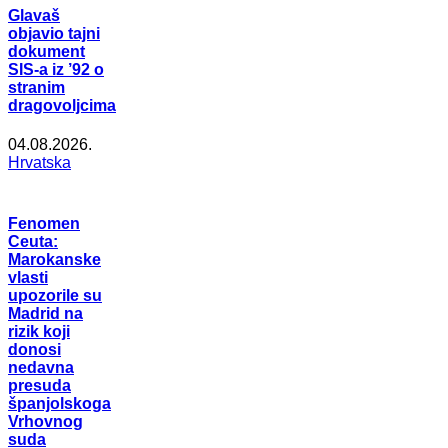
Glavaš
objavio tajni
dokument
SIS-a iz ’92 o
stranim
dragovoljcima
04.08.2026.
Hrvatska
Fenomen
Ceuta:
Marokanske
vlasti
upozorile su
Madrid na
rizik koji
donosi
nedavna
presuda
španjolskoga
Vrhovnog
suda