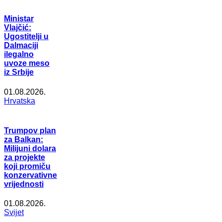
Ministar
Vlajčić:
Ugostitelji u
Dalmaciji
ilegalno
uvoze meso
iz Srbije
01.08.2026.
Hrvatska
Trumpov plan
za Balkan:
Milijuni dolara
za projekte
koji promiču
konzervativne
vrijednosti
01.08.2026.
Svijet