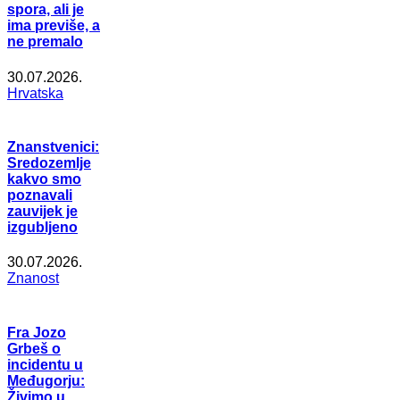
spora, ali je
ima previše, a
ne premalo
30.07.2026.
Hrvatska
Znanstvenici:
Sredozemlje
kakvo smo
poznavali
zauvijek je
izgubljeno
30.07.2026.
Znanost
Fra Jozo
Grbeš o
incidentu u
Međugorju:
Živimo u