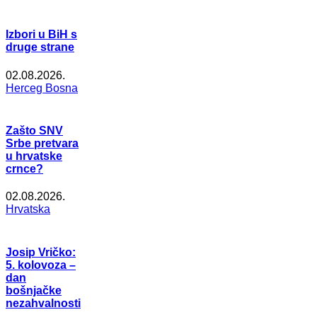
Izbori u BiH s
druge strane
02.08.2026.
Herceg Bosna
Zašto SNV
Srbe pretvara
u hrvatske
crnce?
02.08.2026.
Hrvatska
Josip Vričko:
5. kolovoza –
dan
bošnjačke
nezahvalnosti