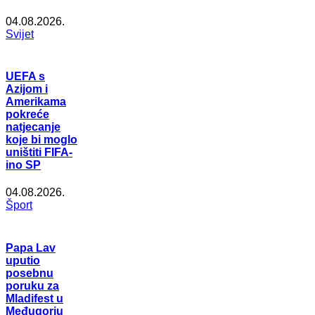
04.08.2026.
Svijet
UEFA s
Azijom i
Amerikama
pokreće
natjecanje
koje bi moglo
uništiti FIFA-
ino SP
04.08.2026.
Šport
Papa Lav
uputio
posebnu
poruku za
Mladifest u
Međugorju