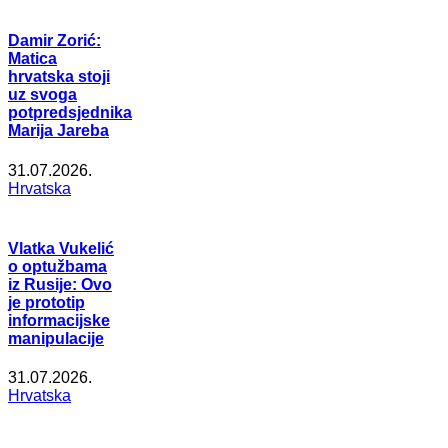
Damir Zorić:
Matica
hrvatska stoji
uz svoga
potpredsjednika
Marija Jareba
31.07.2026.
Hrvatska
Vlatka Vukelić
o optužbama
iz Rusije: Ovo
je prototip
informacijske
manipulacije
31.07.2026.
Hrvatska