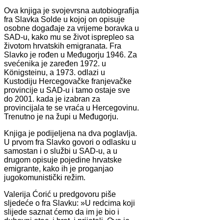
Ova knjiga je svojevrsna autobiografija
fra Slavka Solde u kojoj on opisuje
osobne događaje za vrijeme boravka u
SAD-u, kako mu se život isprepleo sa
životom hrvatskih emigranata. Fra
Slavko je rođen u Međugorju 1946. Za
svećenika je zaređen 1972. u
Königsteinu, a 1973. odlazi u
Kustodiju Hercegovačke franjevačke
provincije u SAD-u i tamo ostaje sve
do 2001. kada je izabran za
provincijala te se vraća u Hercegovinu.
Trenutno je na župi u Međugorju.
Knjiga je podijeljena na dva poglavlja.
U prvom fra Slavko govori o odlasku u
samostan i o službi u SAD-u, a u
drugom opisuje pojedine hrvatske
emigrante, kako ih je proganjao
jugokomunistički režim.
Valerija Ćorić u predgovoru piše
sljedeće o fra Slavku: »U redcima koji
slijede saznat ćemo da im je bio i