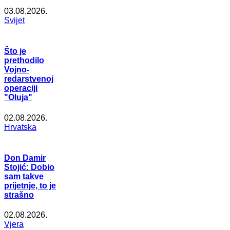
03.08.2026.
Svijet
Što je
prethodilo
Vojno-
redarstvenoj
operaciji
"Oluja"
02.08.2026.
Hrvatska
Don Damir
Stojić: Dobio
sam takve
prijetnje, to je
strašno
02.08.2026.
Vjera