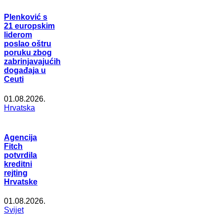
Plenković s
21 europskim
liderom
poslao oštru
poruku zbog
zabrinjavajućih
događaja u
Ceuti
01.08.2026.
Hrvatska
Agencija
Fitch
potvrdila
kreditni
rejting
Hrvatske
01.08.2026.
Svijet