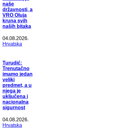
naše
državnosti, a
VRO Oluja
kruna svih
naših bitaka
04.08.2026.
Hrvatska
Turudić:
Trenutačno
imamo jedan
veliki
predmet, a u
njega je
uključena i
nacionalna
sigurnost
04.08.2026.
Hrvatska