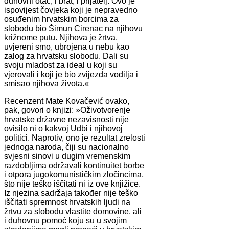
duhovni otac, i brat, i prijatelj. Ovo je
ispovijest čovjeka koji je nepravedno
osuđenim hrvatskim borcima za
slobodu bio Šimun Cirenac na njihovu
križnome putu. Njihova je žrtva,
uvjereni smo, ubrojena u nebu kao
zalog za hrvatsku slobodu. Dali su
svoju mladost za ideal u koji su
vjerovali i koji je bio zvijezda vodilja i
smisao njihova života.«
Recenzent Mate Kovačević ovako,
pak, govori o knjizi: »Oživotvorenje
hrvatske državne nezavisnosti nije
ovisilo ni o kakvoj Udbi i njihovoj
politici. Naprotiv, ono je rezultat zrelosti
jednoga naroda, čiji su nacionalno
svjesni sinovi u dugim vremenskim
razdobljima održavali kontinuitet borbe
i otpora jugokomunističkim zločincima,
što nije teško iščitati ni iz ove knjižice.
Iz njezina sadržaja također nije teško
iščitati spremnost hrvatskih ljudi na
žrtvu za slobodu vlastite domovine, ali
i duhovnu pomoć koju su u svojim