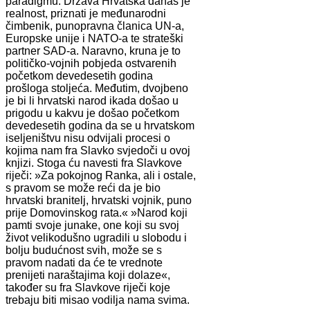
paradigmu. Država Hrvatska danas je
realnost, priznati je međunarodni
čimbenik, punopravna članica UN-a,
Europske unije i NATO-a te strateški
partner SAD-a. Naravno, kruna je to
političko-vojnih pobjeda ostvarenih
početkom devedesetih godina
prošloga stoljeća. Međutim, dvojbeno
je bi li hrvatski narod ikada došao u
prigodu u kakvu je došao početkom
devedesetih godina da se u hrvatskom
iseljeništvu nisu odvijali procesi o
kojima nam fra Slavko svjedoči u ovoj
knjizi. Stoga ću navesti fra Slavkove
riječi: »Za pokojnog Ranka, ali i ostale,
s pravom se može reći da je bio
hrvatski branitelj, hrvatski vojnik, puno
prije Domovinskog rata.« »Narod koji
pamti svoje junake, one koji su svoj
život velikodušno ugradili u slobodu i
bolju budućnost svih, može se s
pravom nadati da će te vrednote
prenijeti naraštajima koji dolaze«,
također su fra Slavkove riječi koje
trebaju biti misao vodilja nama svima.