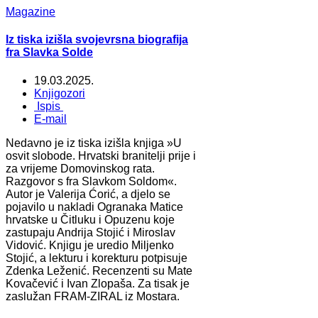
Magazine
Iz tiska izišla svojevrsna biografija
fra Slavka Solde
19.03.2025.
Knjigozori
Ispis
E-mail
Nedavno je iz tiska izišla knjiga »U
osvit slobode. Hrvatski branitelji prije i
za vrijeme Domovinskog rata.
Razgovor s fra Slavkom Soldom«.
Autor je Valerija Ćorić, a djelo se
pojavilo u nakladi Ogranaka Matice
hrvatske u Čitluku i Opuzenu koje
zastupaju Andrija Stojić i Miroslav
Vidović. Knjigu je uredio Miljenko
Stojić, a lekturu i korekturu potpisuje
Zdenka Leženić. Recenzenti su Mate
Kovačević i Ivan Zlopaša. Za tisak je
zaslužan FRAM-ZIRAL iz Mostara.