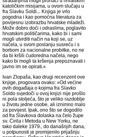
stradanjima mogli pronaći u hrvatskim
katoličkim misijama, u ovom slučaju u
fra Slavku Soldi... Knjiga je vrlo
pogodna i kao pomoćna literatura za
povijesnu izobrazbu hrvatske mladeži.
Može dobro doći i odraslima, poglavito
hrvatskim političarima, kako bi i sami
mogli utvrditi način na koji se, uz
načela, u svom poslanju susreću i s
borbom za nacionalne probitke, no ne
da bi kršili ćudoredna načela, nego
kako bi mogli ta kršenja prepoznavati i
javno im se opirati.«
Ivan Zlopaša, kao drugi recenzent ove
knjige, progovara ovako: »Od većine
ovih događaja o kojima fra Slavko
Soldo svjedoči u ovoj knjizi nije prošlo
ni pola stoljeća, što je veliko razdoblje
u životu jedne osobe, ali iznimno malo
za povijest. Ipak, ono što se dogodilo
od fra Slavkova dolaska na čelo župe
sv. Ćirila i Metoda u New Yorku, ne
tako daleke 1979., do današnjih dana,
u potpunosti je promijenilo prijašnju