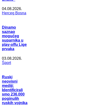
04.08.2026.
Herceg Bosna
Dinamo
saznao
mogućeg
suparnika u
play-offu Lige
prvaka
03.08.2026.
Šport
Ruski
neovisni
mediji:
Identificirali
smo 236.000
poginulih
ruskih vojnika