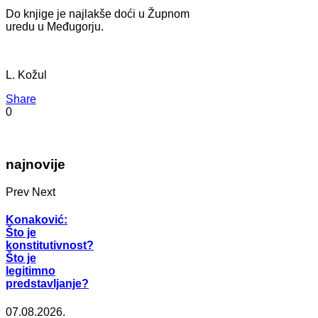
Do knjige je najlakše doći u Župnom
uredu u Međugorju.
L. Kožul
Share
0
najnovije
Prev
Next
Konaković:
Što je
konstitutivnost?
Što je
legitimno
predstavljanje?
07.08.2026.