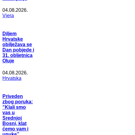
04.08.2026.
Vjera
Diljem
Hrvatske
obilježava se
Dan pobjede i
31. obljetnica
Oluje
04.08.2026.
Hrvatska
Priveden
zbog poruka:
“Klali smo
vas u
Srednjoj
Bosni, klat
ćemo vam i
unuke”