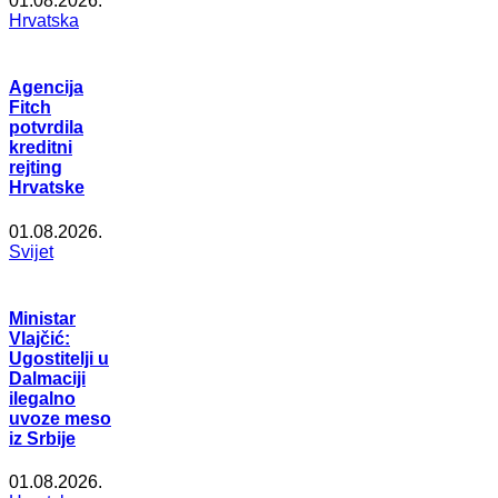
01.08.2026.
Hrvatska
Agencija
Fitch
potvrdila
kreditni
rejting
Hrvatske
01.08.2026.
Svijet
Ministar
Vlajčić:
Ugostitelji u
Dalmaciji
ilegalno
uvoze meso
iz Srbije
01.08.2026.