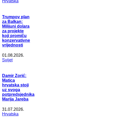
Hrvatska
Trumpov plan
za Balkan:
Milijuni dolara
za projekte
koji promiču
konzervativne
vrijednosti
01.08.2026.
Svijet
Damir Zorić:
Matica
hrvatska stoji
uz svoga
potpredsjednika
Marija Jareba
31.07.2026.
Hrvatska