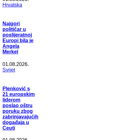
Hrvatska
Najgori
političar u
poslijeratnoj
Europi bila je
Angela
Merkel
01.08.2026.
Svijet
Plenković s
21 europskim
liderom
poslao oštru
poruku zbog
zabrinjavajućih
događaja u
Ceuti