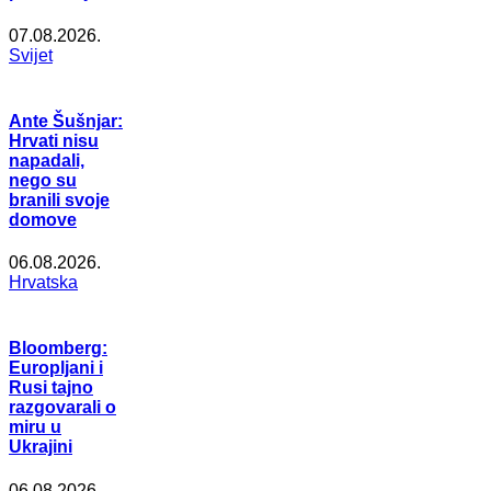
07.08.2026.
Svijet
Ante Šušnjar:
Hrvati nisu
napadali,
nego su
branili svoje
domove
06.08.2026.
Hrvatska
Bloomberg:
Europljani i
Rusi tajno
razgovarali o
miru u
Ukrajini
06.08.2026.