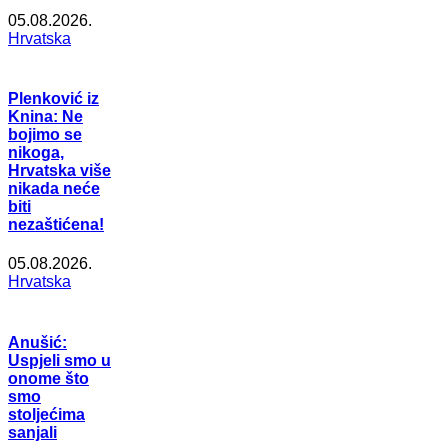
05.08.2026.
Hrvatska
Plenković iz
Knina: Ne
bojimo se
nikoga,
Hrvatska više
nikada neće
biti
nezaštićena!
05.08.2026.
Hrvatska
Anušić:
Uspjeli smo u
onome što
smo
stoljećima
sanjali