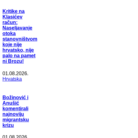
Kritike na
Klasićev
račun:
Naseljavanje
otoka
stanovništvom
koje nije
hrvatsko, nije
palo na pamet
ni Brozu!
01.08.2026.
Hrvatska
Božinović i
Anušić
komentirali
najnoviju
migrantsku
krizu
01.08.2026.