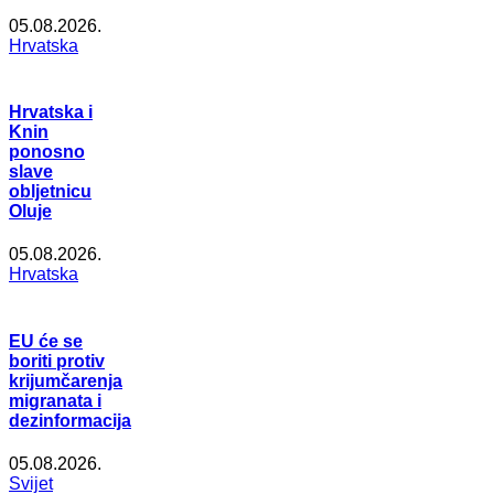
05.08.2026.
Hrvatska
Hrvatska i
Knin
ponosno
slave
obljetnicu
Oluje
05.08.2026.
Hrvatska
EU će se
boriti protiv
krijumčarenja
migranata i
dezinformacija
05.08.2026.
Svijet