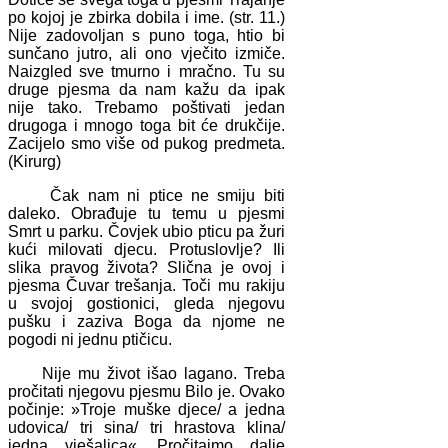
po kojoj je zbirka dobila i ime. (str. 11.)
Nije zadovoljan s puno toga, htio bi
sunčano jutro, ali ono vječito izmiče.
Naizgled sve tmurno i mračno. Tu su
druge pjesma da nam kažu da ipak
nije tako. Trebamo poštivati jedan
drugoga i mnogo toga bit će drukčije.
Zacijelo smo više od pukog predmeta.
(Kirurg)
Čak nam ni ptice ne smiju biti
daleko. Obrađuje tu temu u pjesmi
Smrt u parku. Čovjek ubio pticu pa žuri
kući milovati djecu. Protuslovlje? Ili
slika pravog života? Slična je ovoj i
pjesma Čuvar trešanja. Toči mu rakiju
u svojoj gostionici, gleda njegovu
pušku i zaziva Boga da njome ne
pogodi ni jednu ptičicu.
Nije mu život išao lagano. Treba
pročitati njegovu pjesmu Bilo je. Ovako
počinje: »Troje muške djece/ a jedna
udovica/ tri sina/ tri hrastova klina/
jedna vješalica«. Pročitajmo dalje