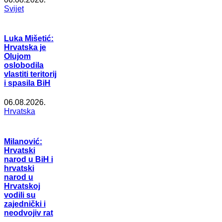
Svijet
Luka Mišetić:
Hrvatska je
Olujom
oslobodila
vlastiti teritorij
i spasila BiH
06.08.2026.
Hrvatska
Milanović:
Hrvatski
narod u BiH i
hrvatski
narod u
Hrvatskoj
vodili su
zajednički i
neodvojiv rat