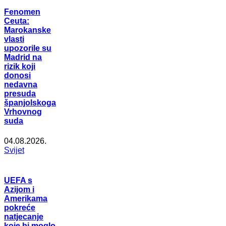
Fenomen
Ceuta:
Marokanske
vlasti
upozorile su
Madrid na
rizik koji
donosi
nedavna
presuda
španjolskoga
Vrhovnog
suda
04.08.2026.
Svijet
UEFA s
Azijom i
Amerikama
pokreće
natjecanje
koje bi moglo