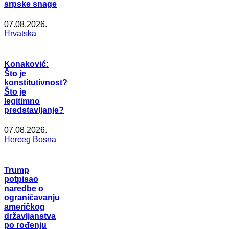
srpske snage
07.08.2026.
Hrvatska
Konaković:
Što je
konstitutivnost?
Što je
legitimno
predstavljanje?
07.08.2026.
Herceg Bosna
Trump
potpisao
naredbe o
ograničavanju
američkog
državljanstva
po rođenju