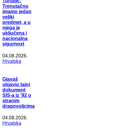
Turudić:
Trenutačno
imamo jedan
veliki
predmet, a u
njega je
uključena i
nacionalna
sigurnost
04.08.2026.
Hrvatska
Glavaš
objavio tajni
dokument
SIS-a iz ’92 o
stranim
dragovoljcima
04.08.2026.
Hrvatska