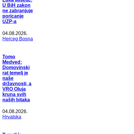
U BiH zakon
ne zabranjuje
poricanje
UZP-a
04.08.2026.
Herceg Bosna
Tomo
Medved:
Domovinski
rat temelj je
naše
državnosti, a
VRO Oluja
kruna svih
naših bitaka
04.08.2026.
Hrvatska