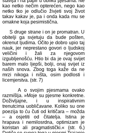
stavlja i na papir u obliku pjesama. Ne
kao netko nečim opterećen, nego kao
netko tko je odlučio živjeti svoj život
takav kakav je, pa i onda kada mu se
omakne koja pesimistična.
S druge strane i on je promatran. U
obitelji ga svjetuju da bude pošten,
okrenut ljudima. Očito je dobro upio taj
nauk, jer neprestano govori o ljudskoj
veličini i žali za njegovom
izgubljenošću. Htio bi da je ovaj svijet
barem malo ljepši, bolji, onaj svijet iz
naših snova. Zbog toga kaže da ne
mrzi nikoga i ništa, osim podlosti i
licemjerstva. (str. 7)
A o svojim pjesmama ovako
razmišlja. »Moje su pjesme konkretne.
Doživljajne, i u inspirativnim
trenutcima uobličavane. Koliko su one
poezija to ću čuti od kritičara – možda
– a osjetiti od čitatelja. Istina je
hrapava i nemilosrdna, optimizam je
koristan ali pragmatistički.« (str. 6.)
Dotiče se svega toga u pjesmi Trajanje