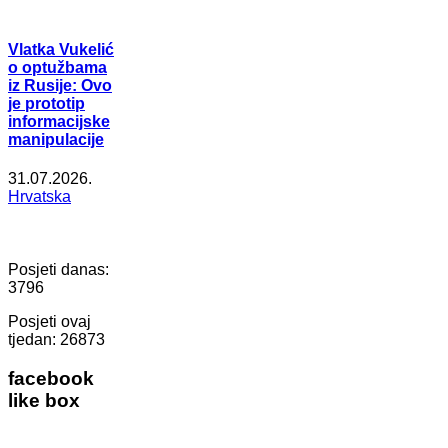
Vlatka Vukelić
o optužbama
iz Rusije: Ovo
je prototip
informacijske
manipulacije
31.07.2026.
Hrvatska
Posjeti danas:
3796
Posjeti ovaj
tjedan:
26873
facebook
like box