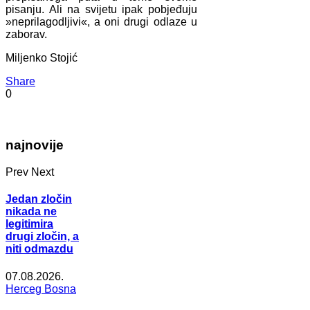
pisanju. Ali na svijetu ipak pobjeđuju
»neprilagodljivi«, a oni drugi odlaze u
zaborav.
Miljenko Stojić
Share
0
najnovije
Prev
Next
Jedan zločin
nikada ne
legitimira
drugi zločin, a
niti odmazdu
07.08.2026.
Herceg Bosna