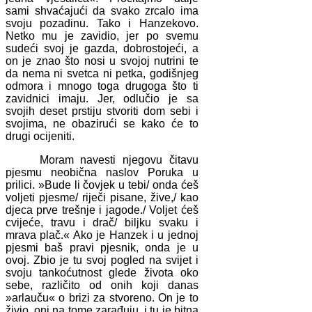
sami shvaćajući da svako zrcalo ima
svoju pozadinu. Tako i Hanzekovo.
Netko mu je zavidio, jer po svemu
sudeći svoj je gazda, dobrostojeći, a
on je znao što nosi u svojoj nutrini te
da nema ni svetca ni petka, godišnjeg
odmora i mnogo toga drugoga što ti
zavidnici imaju. Jer, odlučio je sa
svojih deset prstiju stvoriti dom sebi i
svojima, ne obazirući se kako će to
drugi ocijeniti.
Moram navesti njegovu čitavu
pjesmu neobična naslov Poruka u
prilici. »Bude li čovjek u tebi/ onda ćeš
voljeti pjesme/ riječi pisane, žive,/ kao
djeca prve trešnje i jagode./ Voljet ćeš
cvijeće, travu i drač/ biljku svaku i
mrava plač.« Ako je Hanzek i u jednoj
pjesmi baš pravi pjesnik, onda je u
ovoj. Zbio je tu svoj pogled na svijet i
svoju tankoćutnost glede života oko
sebe, različito od onih koji danas
»arlauču« o brizi za stvoreno. On je to
živio, oni na tome zarađuju, i tu je bitna