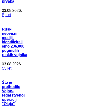
prvaka
03.08.2026.
Šport
Ruski
neovisni
mediji:
Identificirali
smo 236.000
poginulih
ruskih vojnika
03.08.2026.
Svijet
Što je
prethodilo
Vojno-
redarstvenoj
operaciji
"Oluja"