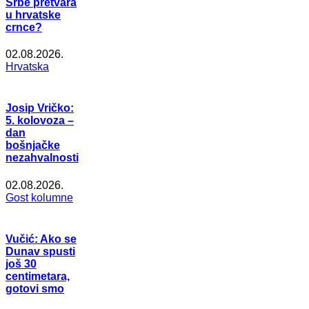
Srbe pretvara
u hrvatske
crnce?
02.08.2026.
Hrvatska
Josip Vričko:
5. kolovoza –
dan
bošnjačke
nezahvalnosti
02.08.2026.
Gost kolumne
Vučić: Ako se
Dunav spusti
još 30
centimetara,
gotovi smo