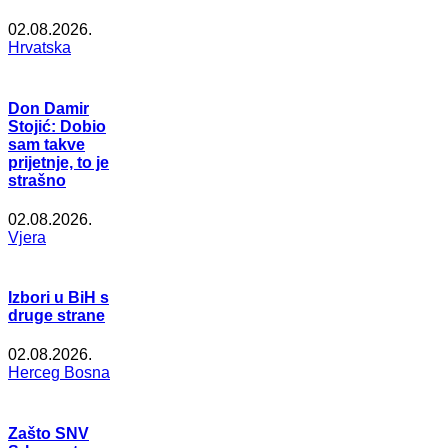
02.08.2026.
Hrvatska
Don Damir
Stojić: Dobio
sam takve
prijetnje, to je
strašno
02.08.2026.
Vjera
Izbori u BiH s
druge strane
02.08.2026.
Herceg Bosna
Zašto SNV