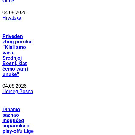
Oluje
04.08.2026.
Hrvatska
Priveden
zbog poruka:
“Klali smo
vas u
Srednjoj
Bosni, klat
ćemo vam i
unuke”
04.08.2026.
Herceg Bosna
Dinamo
saznao
mogućeg
suparnika u
play-offu Lige