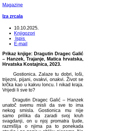
Magazine
Iza zrcala
10.10.2025.
Knjigozori
Ispis
E-mail
Prikaz knjige: Dragutin Dragec Galić
– Hanzek, Trajanje, Matica hrvatska,
Hrvatska Kostajnica, 2023.
Gostionica. Zalaze tu dobri, loši,
trijezni, pijani, ovakvi, onakvi. Život se
krčka kao u kakvu loncu. I nikad kraja.
Vrijedi li sve to?
Dragutin Dragec Galić – Hanzek
unatoč svemu misli da sve to ima
nekog smisla. Gostionica mu nije
samo prilika da zaradi svoj kruh
svagdanji, on u njoj promatra ljude,
razmišlja o njima pa to ponekada