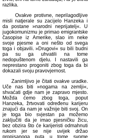
razlika.
Ovakve protivne, neprilagodljive
misli natjerale su zacijelo Hanzeka i
da postane »narodni neprijatelj«. U
jugokomunizmu je primao emigrantske
časopise iz Amerike, slao im neke
svoje pjesme a oni nešto od svega
toga i objavili. »Drugovi« su bili budni
pa su ga uhvatili na tome
nedopuštenom djelu. I nastavili ga
neprestano progoniti zbog toga da bi
dokazali svoju pravovjernost.
Zanimljivo je čitati ovakve uradke.
Uče nas biti »nogama na zemlji«,
shvaćati gdje nam je zapravo mjesto.
Možda ćemo zbog toga, poput
Hanzeka, žrtvovati određenu karijeru
znajući da nam je važnije biti svoj. On
je toga bio svjestan pa možemo
zaključiti da je imao pjesničku žicu,
bez obzira što će karijeristi odmahnuti
rukom jer se nije uvijek držao
propisanoga puta u tome svome