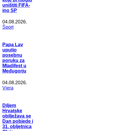
uništiti FIFA-
ino SP
04.08.2026.
Šport
Papa Lav
uputio
posebnu
poruku za
Mladifest u
Međugorju
04.08.2026.
Vjera
Diljem
Hrvatske
obilježava se
Dan pobjede i
31. obljetnica