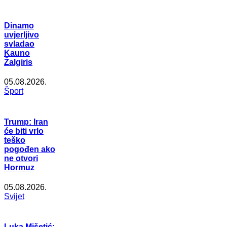
Dinamo
uvjerljivo
svladao
Kauno
Žalgiris
05.08.2026.
Šport
Trump: Iran
će biti vrlo
teško
pogođen ako
ne otvori
Hormuz
05.08.2026.
Svijet
Luka Mišetić: