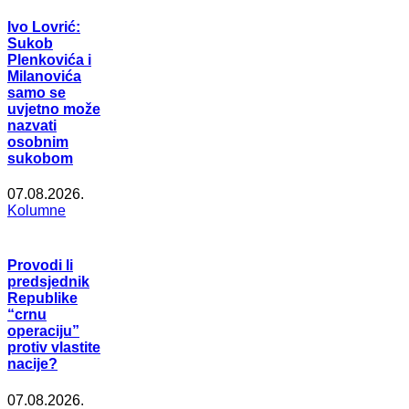
Ivo Lovrić:
Sukob
Plenkovića i
Milanovića
samo se
uvjetno može
nazvati
osobnim
sukobom
07.08.2026.
Kolumne
Provodi li
predsjednik
Republike
“crnu
operaciju”
protiv vlastite
nacije?
07.08.2026.