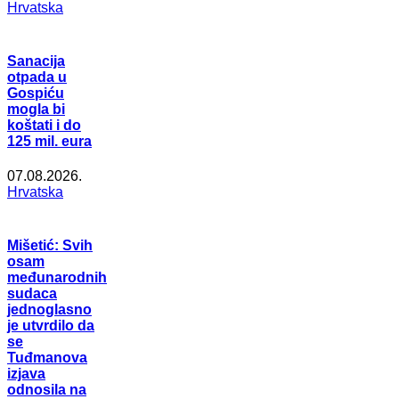
Hrvatska
Sanacija
otpada u
Gospiću
mogla bi
koštati i do
125 mil. eura
07.08.2026.
Hrvatska
Mišetić: Svih
osam
međunarodnih
sudaca
jednoglasno
je utvrdilo da
se
Tuđmanova
izjava
odnosila na