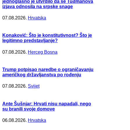
jednoglasno je utvrdilo da se Tuđmanova
izjava odnosila na srpske snage
07.08.2026.
Hrvatska
Konaković: Što je konstitutivnost? Što je
legitimno predstavljanje?
07.08.2026.
Herceg Bosna
Trump potpisao naredbe o ograničavanju
američkog državljanstva po rođenju
07.08.2026.
Svijet
Ante Šušnjar: Hrvati nisu napadali, nego
su branili svoje domove
06.08.2026.
Hrvatska