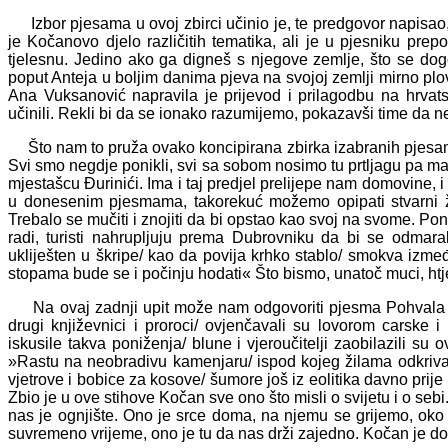
Izbor pjesama u ovoj zbirci učinio je, te predgovor napisao, M
je Kočanovo djelo različitih tematika, ali je u pjesniku pr
tjelesnu. Jedino ako ga digneš s njegove zemlje, što se dogo
poput Anteja u boljim danima pjeva na svojoj zemlji mirno plove
Ana Vuksanović napravila je prijevod i prilagodbu na hrvats
učinili. Rekli bi da se ionako razumijemo, pokazavši time da n
Što nam to pruža ovako koncipirana zbirka izabranih pjesa
Svi smo negdje ponikli, svi sa sobom nosimo tu prtljagu pa ma
mjestašcu Đurinići. Ima i taj predjel prelijepe nam domovine, i 
u donesenim pjesmama, takorekuć možemo opipati stvarni ži
Trebalo se mučiti i znojiti da bi opstao kao svoj na svome. Po
radi, turisti nahrupljuju prema Dubrovniku da bi se odmaral
ukliješten u škripe/ kao da povija krhko stablo/ smokva izme
stopama bude se i počinju hodati« Što bismo, unatoč muci, htjeli 
Na ovaj zadnji upit može nam odgovoriti pjesma Pohvala lov
drugi književnici i proroci/ ovjenčavali su lovorom carske i
iskusile takva poniženja/ blune i vjeroučitelji zaobilazili s
»Rastu na neobradivu kamenjaru/ ispod kojeg žilama odkrivaj
vjetrove i bobice za kosove/ šumore još iz eolitika davno prij
Zbio je u ove stihove Kočan sve ono što misli o svijetu i o sebi.
nas je ognjište. Ono je srce doma, na njemu se grijemo, oko
suvremeno vrijeme, ono je tu da nas drži zajedno. Kočan je do