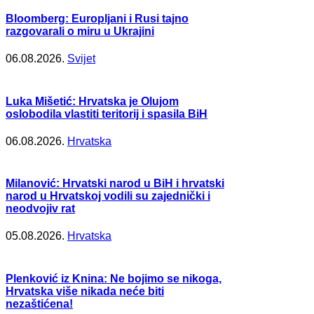
Bloomberg: Europljani i Rusi tajno
razgovarali o miru u Ukrajini
06.08.2026.
Svijet
Luka Mišetić: Hrvatska je Olujom
oslobodila vlastiti teritorij i spasila BiH
06.08.2026.
Hrvatska
Milanović: Hrvatski narod u BiH i hrvatski
narod u Hrvatskoj vodili su zajednički i
neodvojiv rat
05.08.2026.
Hrvatska
Plenković iz Knina: Ne bojimo se nikoga,
Hrvatska više nikada neće biti
nezaštićena!