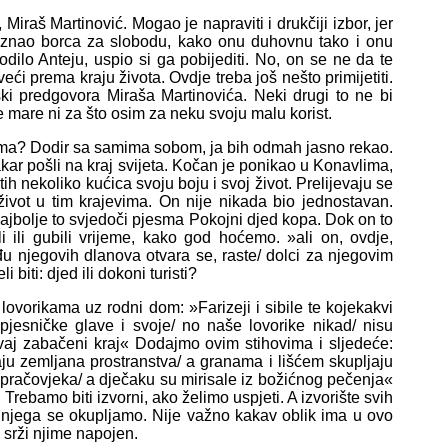
iraš Martinović. Mogao je napraviti i drukčiji izbor, jer
epoznao borca za slobodu, kako onu duhovnu tako i onu
dilo Anteju, uspio si ga pobijediti. No, on se ne da te
ći prema kraju života. Ovdje treba još nešto primijetiti.
ki predgovora Miraša Martinovića. Neki drugi to ne bi
e mare ni za što osim za neku svoju malu korist.
ma? Dodir sa samima sobom, ja bih odmah jasno rekao.
kar pošli na kraj svijeta. Kočan je ponikao u Konavlima,
tih nekoliko kućica svoju boju i svoj život. Prelijevaju se
vot u tim krajevima. On nije nikada bio jednostavan.
najbolje to svjedoči pjesma Pokojni djed kopa. Dok on to
i ili gubili vrijeme, kako god hoćemo. »ali on, ovdje,
đu njegovih dlanova otvara se, raste/ dolci za njegovim
biti: djed ili dokoni turisti?
orikama uz rodni dom: »Farizeji i sibile te kojekakvi
 pjesničke glave i svoje/ no naše lovorike nikad/ nisu
u ovaj zabačeni kraj« Dodajmo ovim stihovima i sljedeće:
u zemljana prostranstva/ a granama i lišćem skupljaju
e pračovjeka/ a dječaku su mirisale iz božićnog pečenja«
 Trebamo biti izvorni, ako želimo uspjeti. A izvorište svih
 njega se okupljamo. Nije važno kakav oblik ima u ovo
 srži njime napojen.