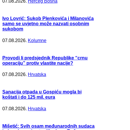
07.08.2026.
Herceg Bosna
Ivo Lovrić: Sukob Plenkovića i Milanovića
samo se uvjetno može nazvati osobnim
sukobom
07.08.2026.
Kolumne
Provodi li predsjednik Republike “crnu
operaciju” protiv vlastite nacije?
07.08.2026.
Hrvatska
Sanacija otpada u Gospiću mogla bi
koštati i do 125 mil. eura
07.08.2026.
Hrvatska
Mišetić: Svih osam međunarodnih sudaca