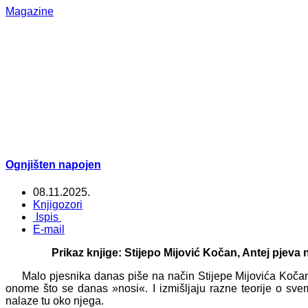
Magazine
Ognjišten napojen
08.11.2025.
Knjigozori
Ispis
E-mail
Prikaz knjige: Stijepo Mijović Kočan, Antej pjeva 
Malo pjesnika danas piše na način Stijepe Mijovića Kočana.
onome što se danas »nosi«. I izmišljaju razne teorije o svem
nalaze tu oko njega.