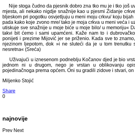
Nije stoga čudno da pjesnik dobro zna tko mu je i tko još uvi
mjesta, ali nekako nigdje snažnije kao u pjesmi Zidanje crkve
bljeskom pri pogotku osvjetljuju u meni moju crkvu/ koju bijah 
pada kako koje zvono mre/ tako je moja crkva u meni veća i uzn
utiskuje sve snažnije u moje biće u moje bilo/ u memoriju« Da
takvi bit ćemo i sami upamćeni. Kaže nam to i dubrovačk
ponijeti i prezime Mijović jer se priženio. Kada sve to znam
njezinom ljepotom, dok »i ne sluteći da je u tom trenutku sl
nesretna« (Sreća)
Uživajući u iznesenom podneblju Kočanov djed je bio vrstan
jednom ni u drugom, nego je vrstan u oblikovanju opis
pojedinačnoga prema općem. Oni su gradili zidove i stvari, on
Miljenko Stojić
Share
0
najnovije
Prev
Next