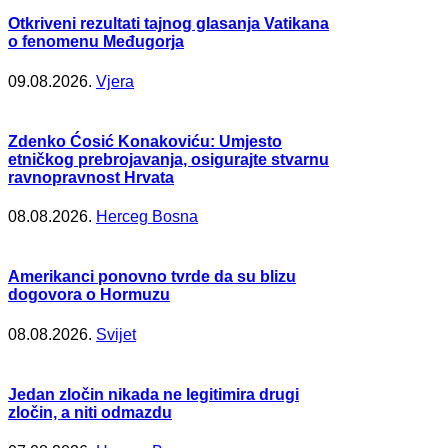
Otkriveni rezultati tajnog glasanja Vatikana
o fenomenu Međugorja
09.08.2026.
Vjera
Zdenko Ćosić Konakoviću: Umjesto
etničkog prebrojavanja, osigurajte stvarnu
ravnopravnost Hrvata
08.08.2026.
Herceg Bosna
Amerikanci ponovno tvrde da su blizu
dogovora o Hormuzu
08.08.2026.
Svijet
Jedan zločin nikada ne legitimira drugi
zločin, a niti odmazdu