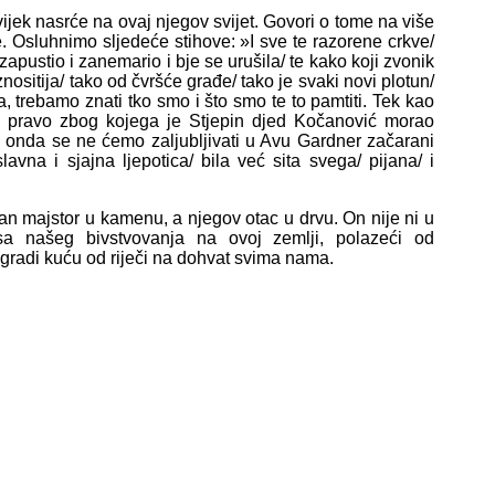
jek nasrće na ovaj njegov svijet. Govori o tome na više
. Osluhnimo sljedeće stihove: »I sve te razorene crkve/
zapustio i zanemario i bje se urušila/ te kako koji zvonik
ositija/ tako od čvršće građe/ tako je svaki novi plotun/
, trebamo znati tko smo i što smo te to pamtiti. Tek kao
o pravo zbog kojega je Stjepin djed Kočanović morao
o, onda se ne ćemo zaljubljivati u Avu Gardner začarani
avna i sjajna ljepotica/ bila već sita svega/ pijana/ i
 majstor u kamenu, a njegov otac u drvu. On nije ni u
a našeg bivstvovanja na ovoj zemlji, polazeći od
 gradi kuću od riječi na dohvat svima nama.