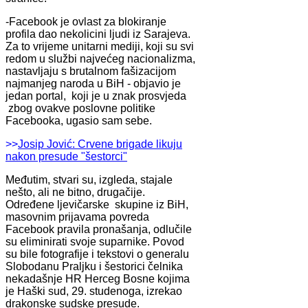
-Facebook je ovlast za blokiranje
profila dao nekolicini ljudi iz Sarajeva.
Za to vrijeme unitarni mediji, koji su svi
redom u službi najvećeg nacionalizma,
nastavljaju s brutalnom fašizacijom
najmanjeg naroda u BiH - objavio je
jedan portal, koji je u znak prosvjeda
zbog ovakve poslovne politike
Facebooka, ugasio sam sebe.
>>
Josip Jović: Crvene brigade likuju
nakon presude "šestorci"
Međutim, stvari su, izgleda, stajale
nešto, ali ne bitno, drugačije.
Određene ljevičarske skupine iz BiH,
masovnim prijavama povreda
Facebook pravila pronašanja, odlučile
su eliminirati svoje suparnike. Povod
su bile fotografije i tekstovi o generalu
Slobodanu Praljku i šestorici čelnika
nekadašnje HR Herceg Bosne kojima
je Haški sud, 29. studenoga, izrekao
drakonske sudske presude.