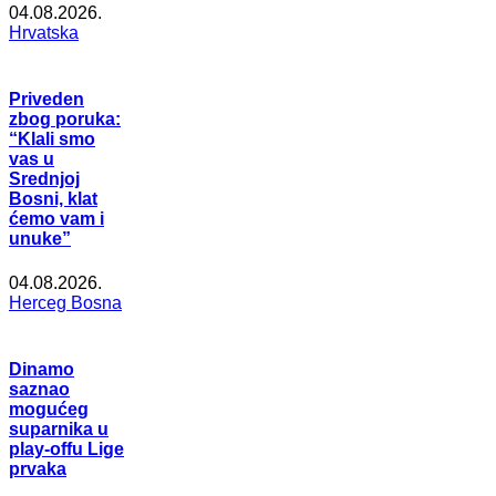
04.08.2026.
Hrvatska
Priveden
zbog poruka:
“Klali smo
vas u
Srednjoj
Bosni, klat
ćemo vam i
unuke”
04.08.2026.
Herceg Bosna
Dinamo
saznao
mogućeg
suparnika u
play-offu Lige
prvaka