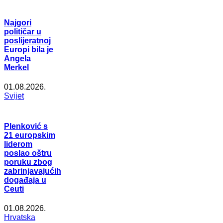
Najgori
političar u
poslijeratnoj
Europi bila je
Angela
Merkel
01.08.2026.
Svijet
Plenković s
21 europskim
liderom
poslao oštru
poruku zbog
zabrinjavajućih
događaja u
Ceuti
01.08.2026.
Hrvatska