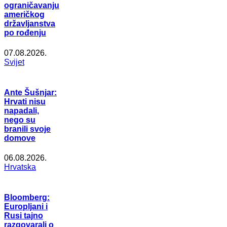
ograničavanju
američkog
državljanstva
po rođenju
07.08.2026.
Svijet
Ante Šušnjar:
Hrvati nisu
napadali,
nego su
branili svoje
domove
06.08.2026.
Hrvatska
Bloomberg:
Europljani i
Rusi tajno
razgovarali o