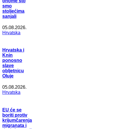
onome što
smo
stoljećima
sanjali
05.08.2026.
Hrvatska
Hrvatska i
Knin
ponosno
slave
obljetnicu
Oluje
05.08.2026.
Hrvatska
EU će se
boriti protiv
krijumčarenja
migranata i