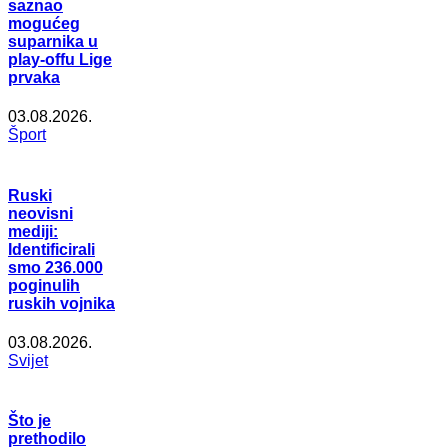
saznao
mogućeg
suparnika u
play-offu Lige
prvaka
03.08.2026.
Šport
Ruski
neovisni
mediji:
Identificirali
smo 236.000
poginulih
ruskih vojnika
03.08.2026.
Svijet
Što je
prethodilo