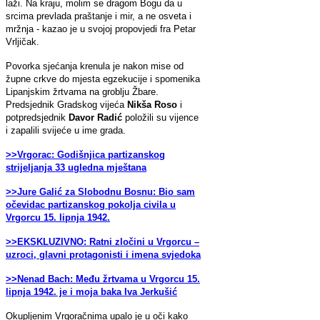
laži. Na kraju, molim se dragom Bogu da u
srcima prevlada praštanje i mir, a ne osveta i
mržnja - kazao je u svojoj propovjedi fra Petar
Vrljičak.
Povorka sjećanja krenula je nakon mise od
župne crkve do mjesta egzekucije i spomenika
Lipanjskim žrtvama na groblju Žbare.
Predsjednik Gradskog vijeća
Nikša Roso
i
potpredsjednik
Davor Radić
položili su vijence
i zapalili svijeće u ime grada.
>>Vrgorac: Godišnjica partizanskog
strijeljanja 33 ugledna mještana
>>Jure Galić za Slobodnu Bosnu: Bio sam
očevidac partizanskog pokolja civila u
Vrgorcu 15. lipnja 1942.
>>EKSKLUZIVNO: Ratni zločini u Vrgorcu –
uzroci, glavni protagonisti i imena svjedoka
>>Nenad Bach: Među žrtvama u Vrgorcu 15.
lipnja 1942. je i moja baka Iva Jerkušić
Okupljenim Vrgoračnima upalo je u oči kako