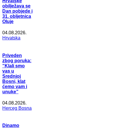
Hrvatske
obilježava se
Dan pobjede i
31. obljetnica
Oluje
04.08.2026.
Hrvatska
Priveden
zbog poruka:
“Klali smo
vas u
Srednjoj
Bosni, klat
ćemo vam i
unuke”
04.08.2026.
Herceg Bosna
Dinamo