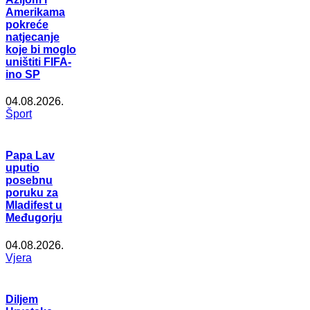
Amerikama
pokreće
natjecanje
koje bi moglo
uništiti FIFA-
ino SP
04.08.2026.
Šport
Papa Lav
uputio
posebnu
poruku za
Mladifest u
Međugorju
04.08.2026.
Vjera
Diljem