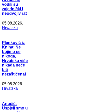
vodili su
zajednički i
neodvojiv rat
05.08.2026.
Hrvatska
Plenković iz
Knina: Ne
bojimo se
nikoga,
Hrvatska više
nikada neće
biti
nezaštićena!
05.08.2026.
Hrvatska
Anušić:
Uspjeli smo u