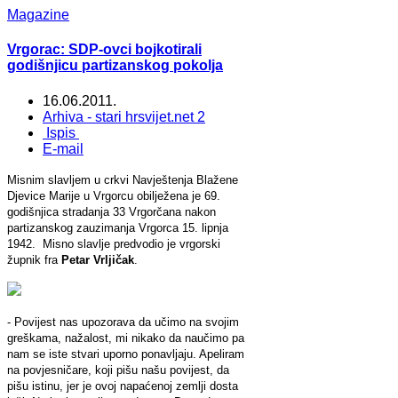
Magazine
Vrgorac: SDP-ovci bojkotirali
godišnjicu partizanskog pokolja
16.06.2011.
Arhiva - stari hrsvijet.net 2
Ispis
E-mail
Misnim slavljem u crkvi Navještenja Blažene
Djevice Marije u Vrgorcu obilježena je 69.
godišnjica stradanja 33 Vrgorčana nakon
partizanskog zauzimanja Vrgorca 15. lipnja
1942. Misno slavlje predvodio je vrgorski
župnik fra
Petar Vrljičak
.
- Povijest nas upozorava da učimo na svojim
greškama, nažalost, mi nikako da naučimo pa
nam se iste stvari uporno ponavljaju. Apeliram
na povjesničare, koji pišu našu povijest, da
pišu istinu, jer je ovoj napaćenoj zemlji dosta