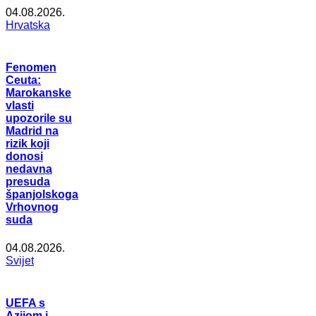
04.08.2026.
Hrvatska
Fenomen
Ceuta:
Marokanske
vlasti
upozorile su
Madrid na
rizik koji
donosi
nedavna
presuda
španjolskoga
Vrhovnog
suda
04.08.2026.
Svijet
UEFA s
Azijom i