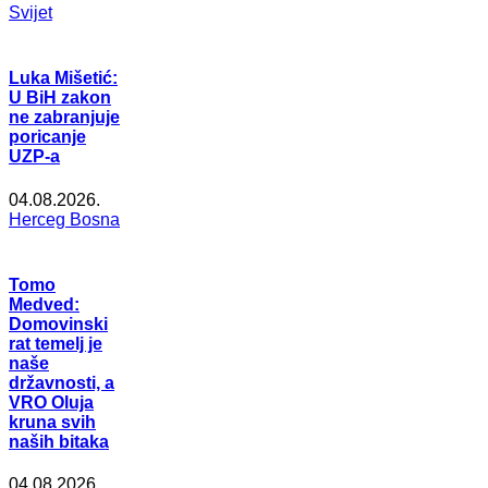
Svijet
Luka Mišetić:
U BiH zakon
ne zabranjuje
poricanje
UZP-a
04.08.2026.
Herceg Bosna
Tomo
Medved:
Domovinski
rat temelj je
naše
državnosti, a
VRO Oluja
kruna svih
naših bitaka
04.08.2026.