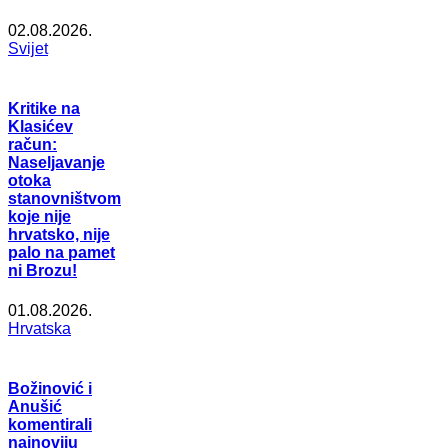
02.08.2026.
Svijet
Kritike na
Klasićev
račun:
Naseljavanje
otoka
stanovništvom
koje nije
hrvatsko, nije
palo na pamet
ni Brozu!
01.08.2026.
Hrvatska
Božinović i
Anušić
komentirali
najnoviju