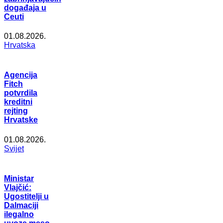
događaja u
Ceuti
01.08.2026.
Hrvatska
Agencija
Fitch
potvrdila
kreditni
rejting
Hrvatske
01.08.2026.
Svijet
Ministar
Vlajčić:
Ugostitelji u
Dalmaciji
ilegalno