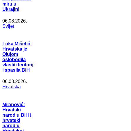
miru u
Ukrajini
06.08.2026.
Svijet
Luka Mišetić:
Hrvatska je
Olujom
oslobodila
vlastiti teritorij
i spasila BiH
06.08.2026.
Hrvatska
Milanović:
Hrvatski
narod u BiH i
hrvatski
narod u
Hrvatskoj