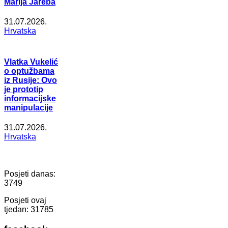
Marija Jareba
31.07.2026.
Hrvatska
Vlatka Vukelić
o optužbama
iz Rusije: Ovo
je prototip
informacijske
manipulacije
31.07.2026.
Hrvatska
Posjeti danas:
3749
Posjeti ovaj
tjedan:
31785