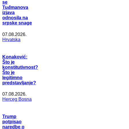
se
Tuđmanova
izjava
odnosila na
srpske snage
07.08.2026.
Hrvatska
Konaković:
Što je
konstitutivnost?
Što je
legitimno
predstavljanje?
07.08.2026.
Herceg Bosna
Trump
potpisao
naredbe o