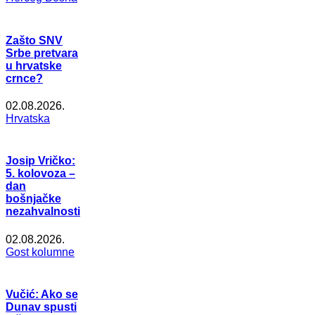
Zašto SNV
Srbe pretvara
u hrvatske
crnce?
02.08.2026.
Hrvatska
Josip Vričko:
5. kolovoza –
dan
bošnjačke
nezahvalnosti
02.08.2026.
Gost kolumne
Vučić: Ako se
Dunav spusti