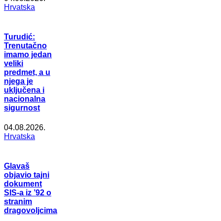
Hrvatska
Turudić:
Trenutačno
imamo jedan
veliki
predmet, a u
njega je
uključena i
nacionalna
sigurnost
04.08.2026.
Hrvatska
Glavaš
objavio tajni
dokument
SIS-a iz ’92 o
stranim
dragovoljcima