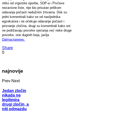
nitko od vrgorske oporbe, SDP-a i Pivčeve
nezavisne liste, nije bio prisutan prilikom
odavanja počasti nedužnim žrtvama. Dok su
jedni komentirali kako se od nasljednika
egzekutora i ne očekuje odavanje počasti i
priznanje zločina, drugi su komentirali kako oni
ne podržavaju povorke sjećanja već neke druge
povorke, one duginih boja, javlja
Dalmacijanews.
Share
0
najnovije
Prev
Next
Jedan zločin
nikada ne
legitimira
drugi zločin, a
niti odmazdu