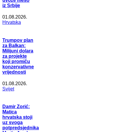
uvoze meso
iz Srbije
01.08.2026.
Hrvatska
Trumpov plan
za Balkan:
Milijuni dolara
za projekte
koji promiču
konzervativne
vrijednosti
01.08.2026.
Svijet
Damir Zorić:
Matica
hrvatska stoji
uz svoga
potpredsjednika