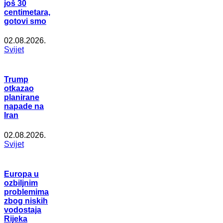
još 30
centimetara,
gotovi smo
02.08.2026.
Svijet
Trump
otkazao
planirane
napade na
Iran
02.08.2026.
Svijet
Europa u
ozbiljnim
problemima
zbog niskih
vodostaja
Rijeka