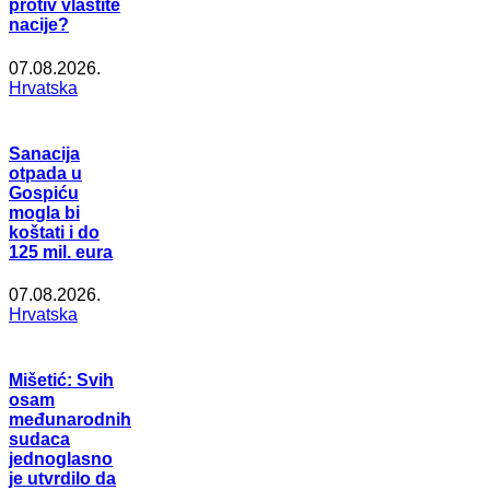
protiv vlastite
nacije?
07.08.2026.
Hrvatska
Sanacija
otpada u
Gospiću
mogla bi
koštati i do
125 mil. eura
07.08.2026.
Hrvatska
Mišetić: Svih
osam
međunarodnih
sudaca
jednoglasno
je utvrdilo da