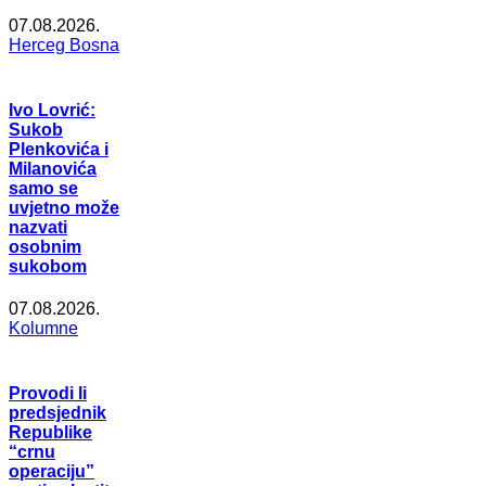
07.08.2026.
Herceg Bosna
Ivo Lovrić:
Sukob
Plenkovića i
Milanovića
samo se
uvjetno može
nazvati
osobnim
sukobom
07.08.2026.
Kolumne
Provodi li
predsjednik
Republike
“crnu
operaciju”