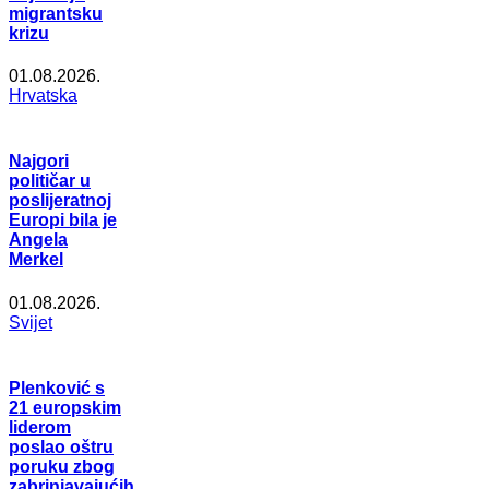
migrantsku
krizu
01.08.2026.
Hrvatska
Najgori
političar u
poslijeratnoj
Europi bila je
Angela
Merkel
01.08.2026.
Svijet
Plenković s
21 europskim
liderom
poslao oštru
poruku zbog
zabrinjavajućih