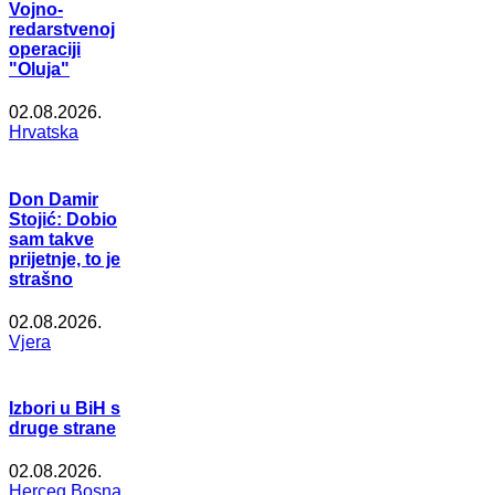
Vojno-
redarstvenoj
operaciji
"Oluja"
02.08.2026.
Hrvatska
Don Damir
Stojić: Dobio
sam takve
prijetnje, to je
strašno
02.08.2026.
Vjera
Izbori u BiH s
druge strane
02.08.2026.
Herceg Bosna