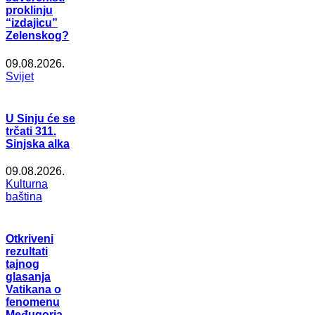
proklinju
“izdajicu”
Zelenskog?
09.08.2026.
Svijet
U Sinju će se
trčati 311.
Sinjska alka
09.08.2026.
Kulturna
baština
Otkriveni
rezultati
tajnog
glasanja
Vatikana o
fenomenu
Međugorja