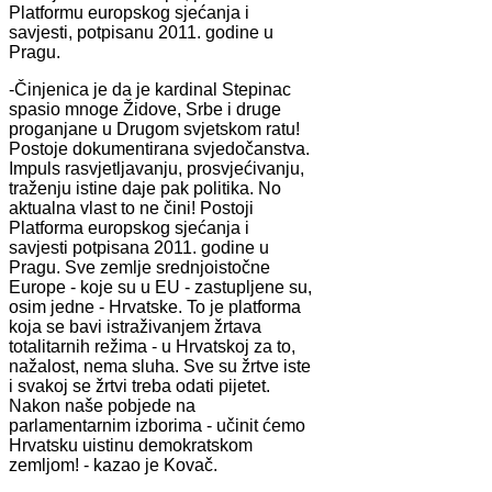
Platformu europskog sjećanja i
savjesti, potpisanu 2011. godine u
Pragu.
-Činjenica je da je kardinal Stepinac
spasio mnoge Židove, Srbe i druge
proganjane u Drugom svjetskom ratu!
Postoje dokumentirana svjedočanstva.
Impuls rasvjetljavanju, prosvjećivanju,
traženju istine daje pak politika. No
aktualna vlast to ne čini! Postoji
Platforma europskog sjećanja i
savjesti potpisana 2011. godine u
Pragu. Sve zemlje srednjoistočne
Europe - koje su u EU - zastupljene su,
osim jedne - Hrvatske. To je platforma
koja se bavi istraživanjem žrtava
totalitarnih režima - u Hrvatskoj za to,
nažalost, nema sluha. Sve su žrtve iste
i svakoj se žrtvi treba odati pijetet.
Nakon naše pobjede na
parlamentarnim izborima - učinit ćemo
Hrvatsku uistinu demokratskom
zemljom! - kazao je Kovač.