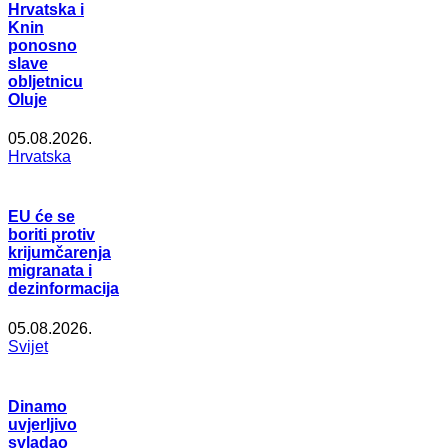
Hrvatska i
Knin
ponosno
slave
obljetnicu
Oluje
05.08.2026.
Hrvatska
EU će se
boriti protiv
krijumčarenja
migranata i
dezinformacija
05.08.2026.
Svijet
Dinamo
uvjerljivo
svladao