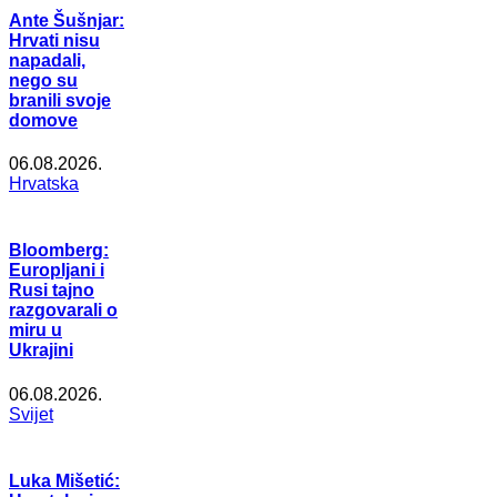
Ante Šušnjar:
Hrvati nisu
napadali,
nego su
branili svoje
domove
06.08.2026.
Hrvatska
Bloomberg:
Europljani i
Rusi tajno
razgovarali o
miru u
Ukrajini
06.08.2026.
Svijet
Luka Mišetić: