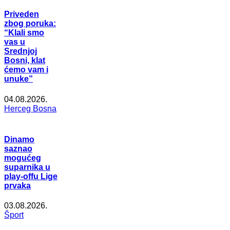
Priveden
zbog poruka:
“Klali smo
vas u
Srednjoj
Bosni, klat
ćemo vam i
unuke”
04.08.2026.
Herceg Bosna
Dinamo
saznao
mogućeg
suparnika u
play-offu Lige
prvaka
03.08.2026.
Šport