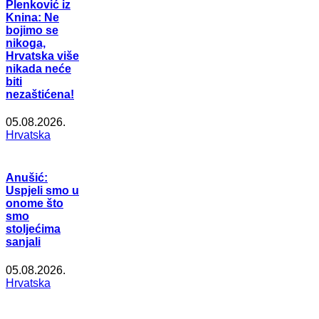
Plenković iz
Knina: Ne
bojimo se
nikoga,
Hrvatska više
nikada neće
biti
nezaštićena!
05.08.2026.
Hrvatska
Anušić:
Uspjeli smo u
onome što
smo
stoljećima
sanjali
05.08.2026.
Hrvatska