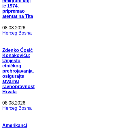
emigrant koji
je 1974.
pripremao
atentat na Tita
08.08.2026.
Herceg Bosna
Zdenko Ćosić
Konakoviću:
Umjesto
etničkog
prebrojavanja,
osigurajte
stvarnu
ravnopravnost
Hrvata
08.08.2026.
Herceg Bosna
Amerikanci