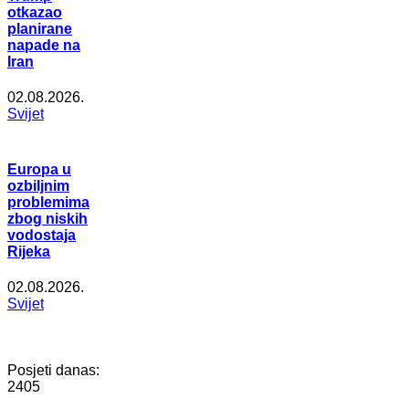
otkazao
planirane
napade na
Iran
02.08.2026.
Svijet
Europa u
ozbiljnim
problemima
zbog niskih
vodostaja
Rijeka
02.08.2026.
Svijet
Posjeti danas:
2405