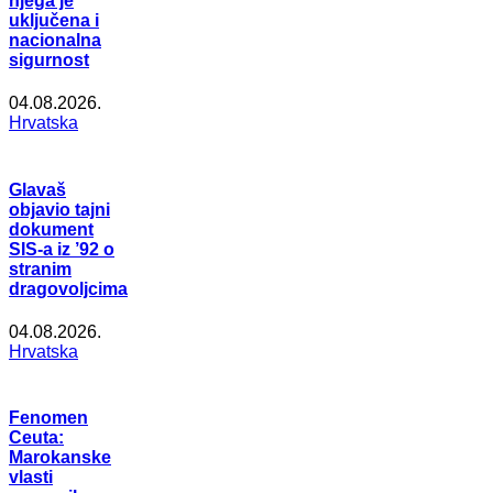
njega je
uključena i
nacionalna
sigurnost
04.08.2026.
Hrvatska
Glavaš
objavio tajni
dokument
SIS-a iz ’92 o
stranim
dragovoljcima
04.08.2026.
Hrvatska
Fenomen
Ceuta:
Marokanske
vlasti