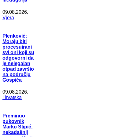
09.08.2026.
Vjera
Plenković:
Moraju biti
procesuirani
svi oni koji su
odgovorni da
je nelegalan
otpad završio
na području
Gospića
09.08.2026.
Hrvatska
Preminuo
pukovnik
Marko Stipić,
nekadašnji