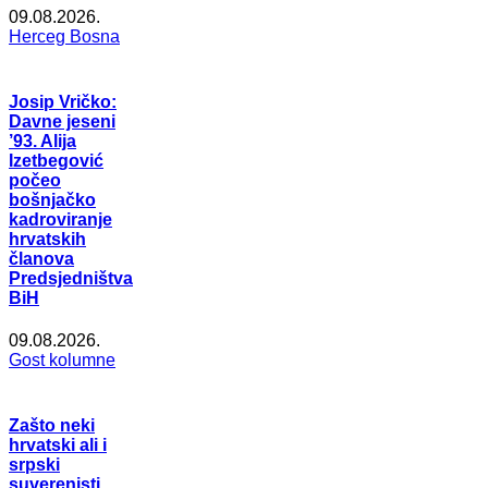
09.08.2026.
Herceg Bosna
Josip Vričko:
Davne jeseni
’93. Alija
Izetbegović
počeo
bošnjačko
kadroviranje
hrvatskih
članova
Predsjedništva
BiH
09.08.2026.
Gost kolumne
Zašto neki
hrvatski ali i
srpski
suverenisti