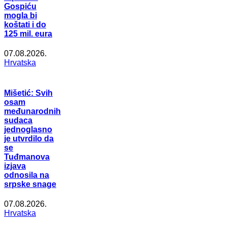
Gospiću
mogla bi
koštati i do
125 mil. eura
07.08.2026.
Hrvatska
Mišetić: Svih
osam
međunarodnih
sudaca
jednoglasno
je utvrdilo da
se
Tuđmanova
izjava
odnosila na
srpske snage
07.08.2026.
Hrvatska