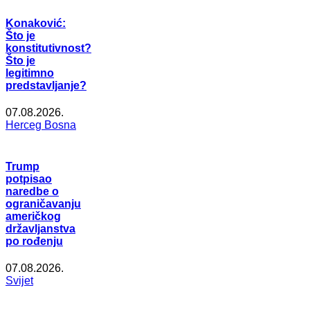
Konaković:
Što je
konstitutivnost?
Što je
legitimno
predstavljanje?
07.08.2026.
Herceg Bosna
Trump
potpisao
naredbe o
ograničavanju
američkog
državljanstva
po rođenju
07.08.2026.
Svijet