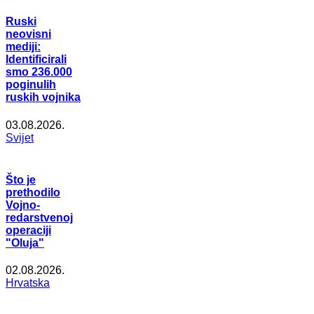
Ruski
neovisni
mediji:
Identificirali
smo 236.000
poginulih
ruskih vojnika
03.08.2026.
Svijet
Što je
prethodilo
Vojno-
redarstvenoj
operaciji
"Oluja"
02.08.2026.
Hrvatska