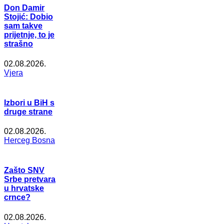
Don Damir
Stojić: Dobio
sam takve
prijetnje, to je
strašno
02.08.2026.
Vjera
Izbori u BiH s
druge strane
02.08.2026.
Herceg Bosna
Zašto SNV
Srbe pretvara
u hrvatske
crnce?
02.08.2026.