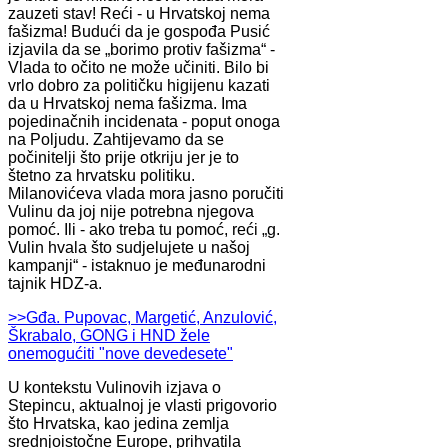
zauzeti stav! Reći - u Hrvatskoj nema
fašizma! Budući da je gospođa Pusić
izjavila da se „borimo protiv fašizma“ -
Vlada to očito ne može učiniti. Bilo bi
vrlo dobro za političku higijenu kazati
da u Hrvatskoj nema fašizma. Ima
pojedinačnih incidenata - poput onoga
na Poljudu. Zahtijevamo da se
počinitelji što prije otkriju jer je to
štetno za hrvatsku politiku.
Milanovićeva vlada mora jasno poručiti
Vulinu da joj nije potrebna njegova
pomoć. Ili - ako treba tu pomoć, reći „g.
Vulin hvala što sudjelujete u našoj
kampanji“ - istaknuo je međunarodni
tajnik HDZ-a.
>>Gđa. Pupovac, Margetić, Anzulović,
Škrabalo, GONG i HND žele
onemogućiti "nove devedesete"
U kontekstu Vulinovih izjava o
Stepincu, aktualnoj je vlasti prigovorio
što Hrvatska, kao jedina zemlja
srednjoistočne Europe, prihvatila