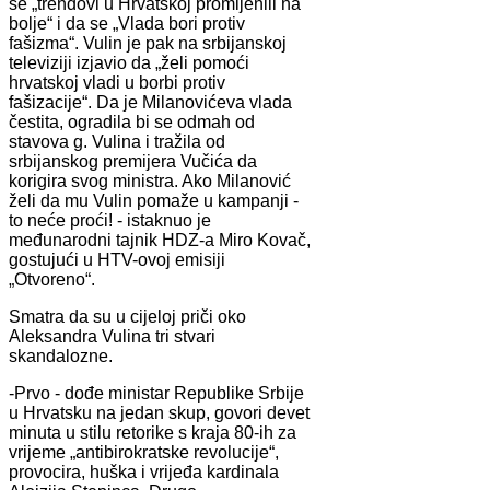
se „trendovi u Hrvatskoj promijenili na
bolje“ i da se „Vlada bori protiv
fašizma“. Vulin je pak na srbijanskoj
televiziji izjavio da „želi pomoći
hrvatskoj vladi u borbi protiv
fašizacije“. Da je Milanovićeva vlada
čestita, ogradila bi se odmah od
stavova g. Vulina i tražila od
srbijanskog premijera Vučića da
korigira svog ministra. Ako Milanović
želi da mu Vulin pomaže u kampanji -
to neće proći! - istaknuo je
međunarodni tajnik HDZ-a Miro Kovač,
gostujući u HTV-ovoj emisiji
„Otvoreno“.
Smatra da su u cijeloj priči oko
Aleksandra Vulina tri stvari
skandalozne.
-Prvo - dođe ministar Republike Srbije
u Hrvatsku na jedan skup, govori devet
minuta u stilu retorike s kraja 80-ih za
vrijeme „antibirokratske revolucije“,
provocira, huška i vrijeđa kardinala