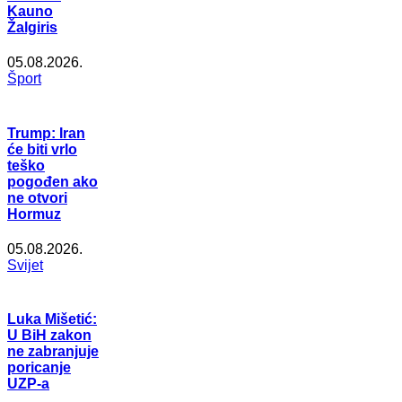
Kauno
Žalgiris
05.08.2026.
Šport
Trump: Iran
će biti vrlo
teško
pogođen ako
ne otvori
Hormuz
05.08.2026.
Svijet
Luka Mišetić:
U BiH zakon
ne zabranjuje
poricanje
UZP-a