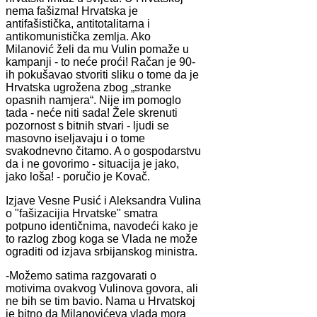
nema fašizma! Hrvatska je
antifašistička, antitotalitarna i
antikomunistička zemlja. Ako
Milanović želi da mu Vulin pomaže u
kampanji - to neće proći! Račan je 90-
ih pokušavao stvoriti sliku o tome da je
Hrvatska ugrožena zbog „stranke
opasnih namjera“. Nije im pomoglo
tada - neće niti sada! Žele skrenuti
pozornost s bitnih stvari - ljudi se
masovno iseljavaju i o tome
svakodnevno čitamo. A o gospodarstvu
da i ne govorimo - situacija je jako,
jako loša! - poručio je Kovač.
Izjave Vesne Pusić i Aleksandra Vulina
o "fašizacijia Hrvatske" smatra
potpuno identičnima, navodeći kako je
to razlog zbog koga se Vlada ne može
ograditi od izjava srbijanskog ministra.
-Možemo satima razgovarati o
motivima ovakvog Vulinova govora, ali
ne bih se tim bavio. Nama u Hrvatskoj
je bitno da Milanovićeva vlada mora