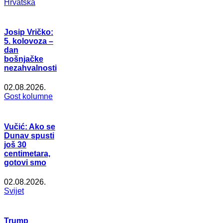
Hrvatska
Josip Vričko:
5. kolovoza –
dan
bošnjačke
nezahvalnosti
02.08.2026.
Gost kolumne
Vučić: Ako se
Dunav spusti
još 30
centimetara,
gotovi smo
02.08.2026.
Svijet
Trump