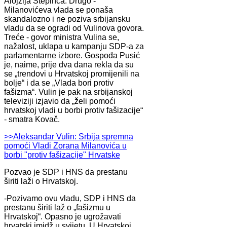
Alojzija Stepinca. Drugo -
Milanovićeva vlada se ponaša
skandalozno i ne poziva srbijansku
vladu da se ogradi od Vulinova govora.
Treće - govor ministra Vulina se,
nažalost, uklapa u kampanju SDP-a za
parlamentarne izbore. Gospođa Pusić
je, naime, prije dva dana rekla da su
se „trendovi u Hrvatskoj promijenili na
bolje“ i da se „Vlada bori protiv
fašizma“. Vulin je pak na srbijanskoj
televiziji izjavio da „želi pomoći
hrvatskoj vladi u borbi protiv fašizacije“
- smatra Kovač.
>>Aleksandar Vulin: Srbija spremna
pomoći Vladi Zorana Milanovića u
borbi "protiv fašizacije" Hrvatske
Pozvao je SDP i HNS da prestanu
širiti laži o Hrvatskoj.
-Pozivamo ovu vladu, SDP i HNS da
prestanu širiti laž o „fašizmu u
Hrvatskoj“. Opasno je ugrožavati
hrvatski imidž u svijetu. U Hrvatskoj