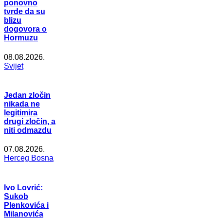
ponovno
tvrde da su
blizu
dogovora o
Hormuzu
08.08.2026.
Svijet
Jedan zločin
nikada ne
legitimira
drugi zločin, a
niti odmazdu
07.08.2026.
Herceg Bosna
Ivo Lovrić:
Sukob
Plenkovića i
Milanovića