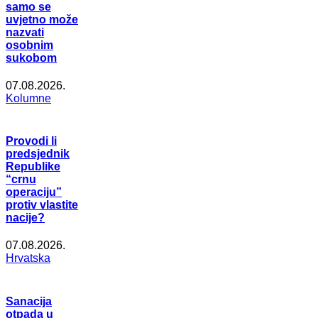
samo se
uvjetno može
nazvati
osobnim
sukobom
07.08.2026.
Kolumne
Provodi li
predsjednik
Republike
“crnu
operaciju”
protiv vlastite
nacije?
07.08.2026.
Hrvatska
Sanacija
otpada u