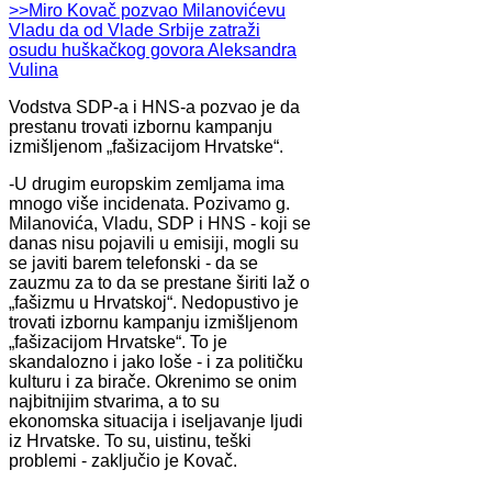
>>Miro Kovač pozvao Milanovićevu
Vladu da od Vlade Srbije zatraži
osudu huškačkog govora Aleksandra
Vulina
Vodstva SDP-a i HNS-a pozvao je da
prestanu trovati izbornu kampanju
izmišljenom „fašizacijom Hrvatske“.
-U drugim europskim zemljama ima
mnogo više incidenata. Pozivamo g.
Milanovića, Vladu, SDP i HNS - koji se
danas nisu pojavili u emisiji, mogli su
se javiti barem telefonski - da se
zauzmu za to da se prestane širiti laž o
„fašizmu u Hrvatskoj“. Nedopustivo je
trovati izbornu kampanju izmišljenom
„fašizacijom Hrvatske“. To je
skandalozno i jako loše - i za političku
kulturu i za birače. Okrenimo se onim
najbitnijim stvarima, a to su
ekonomska situacija i iseljavanje ljudi
iz Hrvatske. To su, uistinu, teški
problemi - zaključio je Kovač.