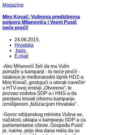
Magazine
Miro Kovač: Vulinova predizborna
potpora Milanoviću i Vesni Pusić
neće proći!
24.06.2015.
Hrvatska
Ispis
E-mail
-Ako Milanović želi da mu Vulin
pomaže u kampanji - to neće proći! -
istaknuo je međunarodni tajnik HDZ-a
Miro Kovač, gostujući u utorak navečer
u HTV-ovoj emisiji „Otvoreno“, te
pozvao vodstva SDP-a i HNS-a da
prestanu trovati izbornu kampanju
izmišljenom „fašizacijom Hrvatske".
-Govor srbijanskog ministra Vulina se,
nažalost, uklapa u kampanju SDP-a za
parlamentarne izbore. Gospođa Pusić
je, naime, prije dva dana rekla da su