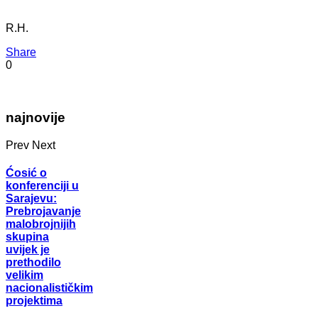
R.H.
Share
0
najnovije
Prev
Next
Ćosić o
konferenciji u
Sarajevu:
Prebrojavanje
malobrojnijih
skupina
uvijek je
prethodilo
velikim
nacionalističkim
projektima