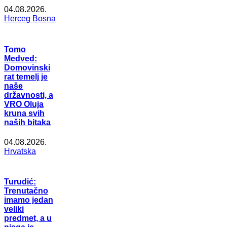
04.08.2026.
Herceg Bosna
Tomo
Medved:
Domovinski
rat temelj je
naše
državnosti, a
VRO Oluja
kruna svih
naših bitaka
04.08.2026.
Hrvatska
Turudić:
Trenutačno
imamo jedan
veliki
predmet, a u