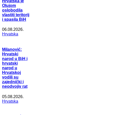
Hrvatska je
Olujom
oslobodila
vlastiti teritorij
i spasila BiH
06.08.2026.
Hrvatska
Milanović:
Hrvatski
narod u BiH i
hrvatski
narod u
Hrvatskoj
vodili su
zajednički i
neodvojiv rat
05.08.2026.
Hrvatska