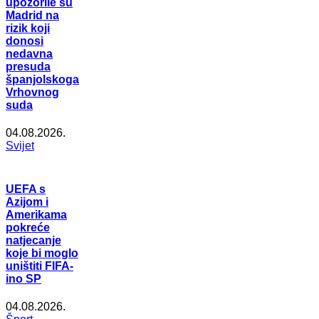
upozorile su
Madrid na
rizik koji
donosi
nedavna
presuda
španjolskoga
Vrhovnog
suda
04.08.2026.
Svijet
UEFA s
Azijom i
Amerikama
pokreće
natjecanje
koje bi moglo
uništiti FIFA-
ino SP
04.08.2026.