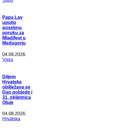
Šport
Papa Lav
uputio
posebnu
poruku za
Mladifest u
Međugorju
04.08.2026.
Vjera
Diljem
Hrvatske
obilježava se
Dan pobjede i
31. obljetnica
Oluje
04.08.2026.
Hrvatska