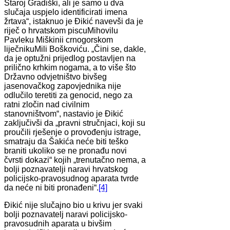
Staroj Gradiški, ali je samo u dva
slučaja uspjelo identificirati imena
žrtava“, istaknuo je Đikić navevši da je
riječ o hrvatskom piscuMihovilu
Pavleku Miškinii crnogorskom
liječnikuMili Boškoviću. „Čini se, dakle,
da je optužni prijedlog postavljen na
prilično krhkim nogama, a to više što
Državno odvjetništvo bivšeg
jasenovačkog zapovjednika nije
odlučilo teretiti za genocid, nego za
ratni zločin nad civilnim
stanovništvom“, nastavio je Đikić
zaključivši da „pravni stručnjaci, koji su
proučili rješenje o provođenju istrage,
smatraju da Šakića neće biti teško
braniti ukoliko se ne pronađu novi
čvrsti dokazi“ kojih „trenutačno nema, a
bolji poznavatelji naravi hrvatskog
policijsko-pravosudnog aparata tvrde
da neće ni biti pronađeni“.
[4]
Đikić nije slučajno bio u krivu jer svaki
bolji poznavatelj naravi policijsko-
pravosudnih aparata u bivšim