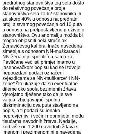
predratnog stanovništva tog sela došlo
do relativnog povećanja broja
stanovništva sela za 62 stanovnika ili
za skoro 40% u odnosu na predratni
broj, a stvarnog povećanja od 10 puta
u odnosu na pretpostavljeno preživjelo
stanovništvo. Ovu anomaliju možda bi
mogao objasniti neki stručnjak
Žerjavićevog kalibra. Inače navedena
simetrija s odnosom NN-muškaraca i
NN-žena nije specifična samo za
Pavličane već isti primjer imamo u
jasenovačkom popisu kad se izdvoje
nepouzdani podaci označeni
zvjezdicama za NN-muškarce* i NN-
žene* što ukazuje da su eventualne
dileme oko spola bezimenih žrtava
vjerojatno riješene tako da je sve
valjda izbjegavajući spolnu
diskriminaciju dva puta stavljeno na
popis, a ti podaci su ionako
neprovjerljivi i većini neprimjetni među
tisućama navodnih žrtava. Nadalje,
kod više od 1 200 navodnih žrtava s
imenom i prezimenom nije navedena