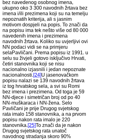
bez navedenog osobnog imena,
ukupno oko 3 300 navodnih žrtava bez
imena i/ili prezimena koji su na temelju
nepoznatih kriterija, ali s jasnim
motivom dospjeli na popis. To znači da
na popisu ima tek nešto više od 80 000
navedenih imena i prezimena
navodnih žrtava. Koliko su uvjerljivi ovi
NN podaci vidi se na primjeru
selaPavličani. Prema popisu iz 1991. u
selu su živjeli gotovo isključivo Hrvati,
četiri stanovnika koji se nisu
nacionalno izjasnili i jedan nepoznate
nacionalnosti.
[24]
U jasenovačkom
popisu nalazi se 139 navodnih žrtava
iz tog hrvatskog sela, a svi su Romi
bez imena i prezimena. Od toga je 59
NN-djece i simetričan broj od po 40
NN-muškaraca i NN-žena. Selo
Pavličani je prije Drugog svjetskog
rata imalo 158 stanovnika, a na prvom
popisu nakon rata imalo je 220
stanovnika.
[25]
To znači da je nakon
Drugog svjetskog rata unatoč
navodnog stradanja skoro 90%