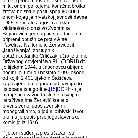
temelji jednomnovom jasenovačkom
mitu, onom po kojemu konačna brojka
žrtava ne smije pasti ispod 80 000 i
onom kojeg je hrvatskoj javnosti davne
1989. serviralo Jugoslavensko
viktimološko društvo Zvonimira
Šeparovića, jednog od suradnika na
pripremi optužnice protiv Ante
Pavelića. Na temelju Žerjavićevih
„istraživanja“, zastupnik
optužniceJanjko Grlićzaključio je u ime
Državnog odvjetništva RH (DORH) da
je tijekom 1944. u Jasenovcu ubijeno,
poginulo, umrlo i nestalo 4 093 osobe,
od kojih 2 401 tijekom Šakićeva
zapovijedanja logorom od travnja do
listopada iste godine.
[15]
DORH-u je
manje bilo važno to što se u svojim
istraživanjima Žerjavić koristio
prvenstveno jugoslavenskim
monografijama, a jedini arhivski izvor
bio mu je popis prve jugoslavenske
komisije iz 1946.
Tijekom suđenja preslušavani su i