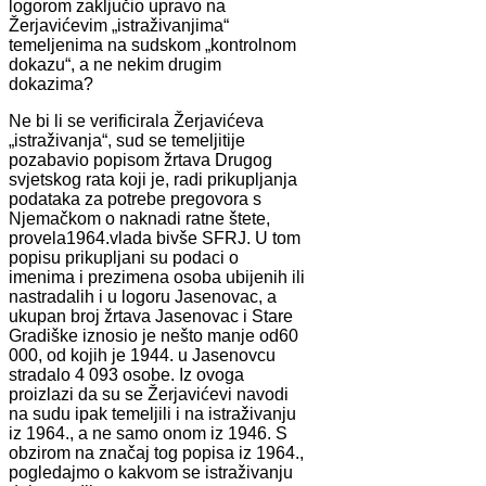
logorom zaključio upravo na
Žerjavićevim „istraživanjima“
temeljenima na sudskom „kontrolnom
dokazu“, a ne nekim drugim
dokazima?
Ne bi li se verificirala Žerjavićeva
„istraživanja“, sud se temeljitije
pozabavio popisom žrtava Drugog
svjetskog rata koji je, radi prikupljanja
podataka za potrebe pregovora s
Njemačkom o naknadi ratne štete,
provela1964.vlada bivše SFRJ. U tom
popisu prikupljani su podaci o
imenima i prezimena osoba ubijenih ili
nastradalih i u logoru Jasenovac, a
ukupan broj žrtava Jasenovac i Stare
Gradiške iznosio je nešto manje od60
000, od kojih je 1944. u Jasenovcu
stradalo 4 093 osobe. Iz ovoga
proizlazi da su se Žerjavićevi navodi
na sudu ipak temeljili i na istraživanju
iz 1964., a ne samo onom iz 1946. S
obzirom na značaj tog popisa iz 1964.,
pogledajmo o kakvom se istraživanju