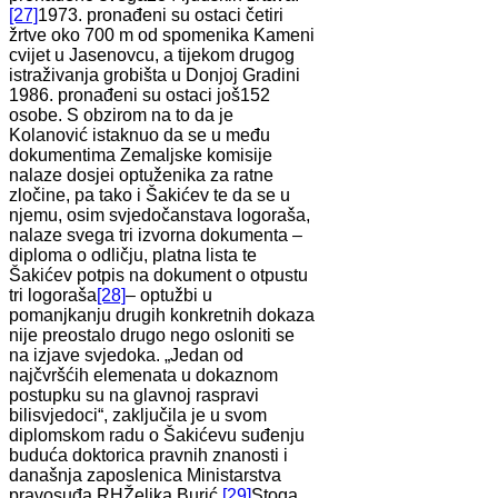
[27]
1973. pronađeni su ostaci četiri
žrtve oko 700 m od spomenika Kameni
cvijet u Jasenovcu, a tijekom drugog
istraživanja grobišta u Donjoj Gradini
1986. pronađeni su ostaci još152
osobe. S obzirom na to da je
Kolanović istaknuo da se u među
dokumentima Zemaljske komisije
nalaze dosjei optuženika za ratne
zločine, pa tako i Šakićev te da se u
njemu, osim svjedočanstava logoraša,
nalaze svega tri izvorna dokumenta –
diploma o odličju, platna lista te
Šakićev potpis na dokument o otpustu
tri logoraša
[28]
– optužbi u
pomanjkanju drugih konkretnih dokaza
nije preostalo drugo nego osloniti se
na izjave svjedoka. „Jedan od
najčvršćih elemenata u dokaznom
postupku su na glavnoj raspravi
bilisvjedoci“, zaključila je u svom
diplomskom radu o Šakićevu suđenju
buduća doktorica pravnih znanosti i
današnja zaposlenica Ministarstva
pravosuđa RHŽeljka Burić.
[29]
Stoga