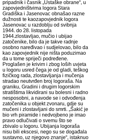
pripadnik i časnik „Ustaške obrane“, u
zapovjedništvima logora Stara
Gradiška i Jasenovac obnašao razne
dužnosti te kaozapovjednik logora
Jasenovac u razdoblju od svibnja
1944. do 28. listopada
1944.zlostavljao, mučio i ubijao
zatočenike, bilo da je takve radnje
osobno naređivao i sudjelovao, bilo da
kao zapovjednik nije ništa poduzimao
da u tome spriječi podređene.
Proglašen je krivim i zbog loših uvjeta
u logoru usred čega je od gladi, teškog
fizičkog rada, zlostavljanja i mučenja
stradao neutvrđen broj logoraša. Na
graniku, Gradini i drugim logorskim
stratištima likvidirani su bolesni i radno
nesposobni, a navode se i odvođenja
zatočenika u objekt zvonaru, gdje su
mučeni i zlostavljani do smrti. „Šakić je
bio vrh piramide i nedvojbeno je imao
pravo odlučivati o svemu što se
zbivalo u logoru. Ubijanja logoraša
nisu bili ekscesi, nego su se događala
sustavno, uz njegovo znanje“, istaknuo