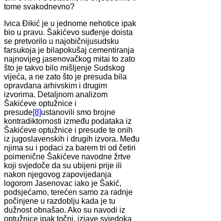
tome svakodnevno?
Ivica Đikić je u jednome nehotice ipak
bio u pravu. Šakićevo suđenje doista
se pretvorilo u najobičnijusudsku
farsukoja je bilapokušaj cementiranja
najnovijeg jasenovačkog mitai to zato
što je takvo bilo mišljenje Sudskog
vijeća, a ne zato što je presuda bila
opravdana arhivskim i drugim
izvorima. Detaljnom analizom
Šakićeve optužnice i
presude
[8]
ustanovili smo brojne
kontradiktornosti između podataka iz
Šakićeve optužnice i presude te onih
iz jugoslavenskih i drugih izvora. Među
njima su i podaci za barem tri od četiri
poimenične Šakićeve navodne žrtve
koji svjedoče da su ubijeni prije ili
nakon njegovog zapovijedanja
logorom Jasenovac iako je Šakić,
podsjećamo, terećen samo za radnje
počinjene u razdoblju kada je tu
dužnost obnašao. Ako su navodi iz
optužnice ipak točni, izjave svjedoka