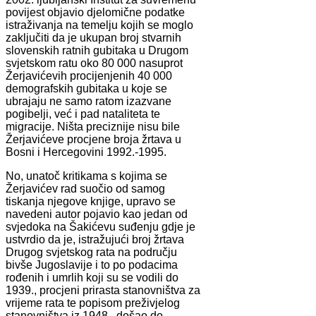
povijest objavio djelomične podatke
istraživanja na temelju kojih se moglo
zaključiti da je ukupan broj stvarnih
slovenskih ratnih gubitaka u Drugom
svjetskom ratu oko 80 000 nasuprot
Žerjavićevih procijenjenih 40 000
demografskih gubitaka u koje se
ubrajaju ne samo ratom izazvane
pogibelji, već i pad nataliteta te
migracije. Ništa preciznije nisu bile
Žerjavićeve procjene broja žrtava u
Bosni i Hercegovini 1992.-1995.
No, unatoč kritikama s kojima se
Žerjavićev rad suočio od samog
tiskanja njegove knjige, upravo se
navedeni autor pojavio kao jedan od
svjedoka na Šakićevu suđenju gdje je
ustvrdio da je, istražujući broj žrtava
Drugog svjetskog rata na području
bivše Jugoslavije i to po podacima
rođenih i umrlih koji su se vodili do
1939., procjeni prirasta stanovništva za
vrijeme rata te popisom preživjelog
stanovništva iz 1948., došao do