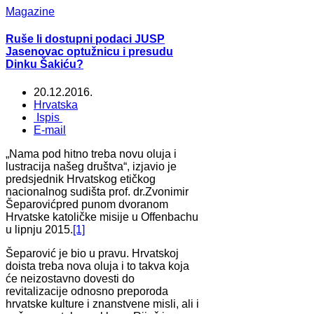
Magazine
Ruše li dostupni podaci JUSP
Jasenovac optužnicu i presudu
Dinku Šakiću?
20.12.2016.
Hrvatska
Ispis
E-mail
„Nama pod hitno treba novu oluja i
lustracija našeg društva“, izjavio je
predsjednik Hrvatskog etičkog
nacionalnog sudišta prof. dr.Zvonimir
Šeparovićpred punom dvoranom
Hrvatske katoličke misije u Offenbachu
u lipnju 2015.
[1]
Šeparović je bio u pravu. Hrvatskoj
doista treba nova oluja i to takva koja
će neizostavno dovesti do
revitalizacije odnosno preporoda
hrvatske kulture i znanstvene misli, ali i