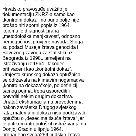
Hrvatsko pravosuđe uvažilo je
dokumentaciju ZKRZ-a samo kao
„kontrolni dokaz“, no puno bolje nije
prošao niti sporni popis iz 1964.
kojemu je dijagnosticirana
„metodološka manjkavost“, odnosno
nemogućnost provjere navoda. Stoga
su podaci Muzeja žrtava genocida i
Saveznog zavoda za statistiku iz
Beograda iz 1998., temeljeni na
istraživanju iz 1964., također
prihvaćeni kao „kontrolni dokaz“.
Umjesto krunskog dokaza optužnica
se održavala na klimavim nogamadva
„kontrolna dokaza“koje, po definiciji
samog pojma, treba usporediti i
potvrditi nekim drugim dokazima.
Unatoč ekshumacijama provedenima
nakon završetka Drugog svjetskog
rata, materijalni dokazi nisu podržavali
optužbu o „desecima tisuća žrtava“ jer
je prilikomantropoloških istraživanja na
Donjoj Gradiniu lipnju 1964.
pronađeno svega284 ljudskih žrtava.