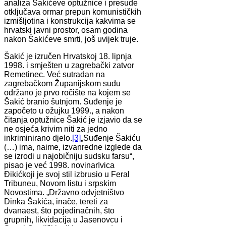
analiza Šakićeve optužnice i presude
otključava ormar prepun komunističkih
izmišljotina i konstrukcija kakvima se
hrvatski javni prostor, osam godina
nakon Šakićeve smrti, još uvijek truje.
Šakić je izručen Hrvatskoj 18. lipnja
1998. i smješten u zagrebački zatvor
Remetinec. Već sutradan na
zagrebačkom Županijskom sudu
održano je prvo ročište na kojem se
Šakić branio šutnjom. Suđenje je
započeto u ožujku 1999., a nakon
čitanja optužnice Šakić je izjavio da se
ne osjeća krivim niti za jedno
inkriminirano djelo.
[3]
„Suđenje Šakiću
(…) ima, naime, izvanredne izglede da
se izrodi u najobičniju sudsku farsu“,
pisao je već 1998. novinarIvica
Đikićkoji je svoj stil izbrusio u Feral
Tribuneu, Novom listu i srpskim
Novostima. „Državno odvjetništvo
Dinka Šakića, inače, tereti za
dvanaest, što pojedinačnih, što
grupnih, likvidacija u Jasenovcu i