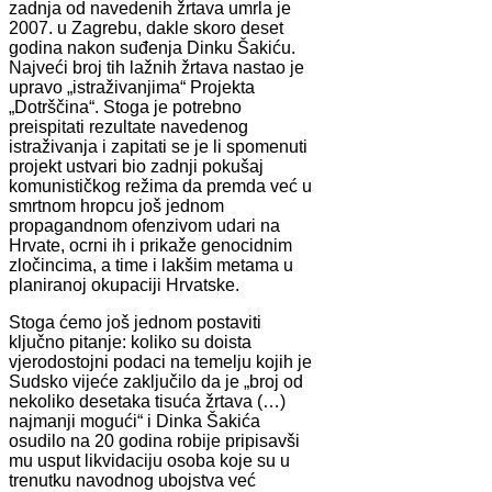
zadnja od navedenih žrtava umrla je
2007. u Zagrebu, dakle skoro deset
godina nakon suđenja Dinku Šakiću.
Najveći broj tih lažnih žrtava nastao je
upravo „istraživanjima“ Projekta
„Dotrščina“. Stoga je potrebno
preispitati rezultate navedenog
istraživanja i zapitati se je li spomenuti
projekt ustvari bio zadnji pokušaj
komunističkog režima da premda već u
smrtnom hropcu još jednom
propagandnom ofenzivom udari na
Hrvate, ocrni ih i prikaže genocidnim
zločincima, a time i lakšim metama u
planiranoj okupaciji Hrvatske.
Stoga ćemo još jednom postaviti
ključno pitanje: koliko su doista
vjerodostojni podaci na temelju kojih je
Sudsko vijeće zaključilo da je „broj od
nekoliko desetaka tisuća žrtava (…)
najmanji mogući“ i Dinka Šakića
osudilo na 20 godina robije pripisavši
mu usput likvidaciju osoba koje su u
trenutku navodnog ubojstva već