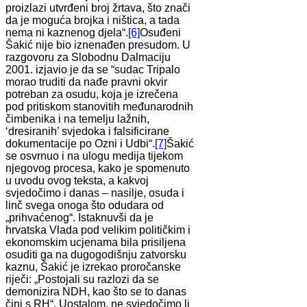
proizlazi utvrđeni broj žrtava, što znači
da je moguća brojka i ništica, a tada
nema ni kaznenog djela“.
[6]
Osuđeni
Šakić nije bio iznenađen presudom. U
razgovoru za Slobodnu Dalmaciju
2001. izjavio je da se “sudac Tripalo
morao truditi da nađe pravni okvir
potreban za osudu, koja je izrečena
pod pritiskom stanovitih međunarodnih
čimbenika i na temelju lažnih,
‘dresiranih’ svjedoka i falsificirane
dokumentacije po Ozni i Udbi“.
[7]
Šakić
se osvrnuo i na ulogu medija tijekom
njegovog procesa, kako je spomenuto
u uvodu ovog teksta, a kakvoj
svjedočimo i danas – nasilje, osuda i
linč svega onoga što odudara od
„prihvaćenog“. Istaknuvši da je
hrvatska Vlada pod velikim političkim i
ekonomskim ucjenama bila prisiljena
osuditi ga na dugogodišnju zatvorsku
kaznu, Šakić je izrekao proročanske
riječi: „Postojali su razlozi da se
demonizira NDH, kao što se to danas
čini s RH“. Uostalom, ne svjedočimo li