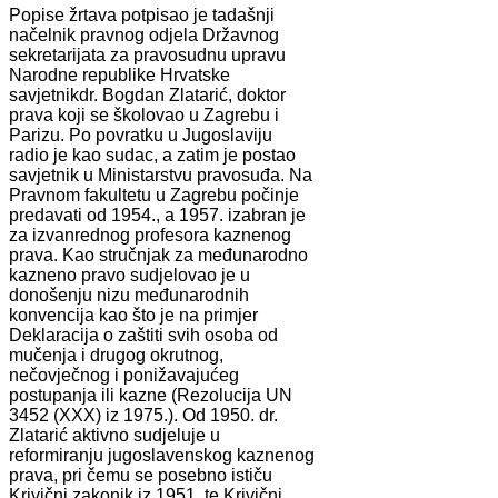
Popise žrtava potpisao je tadašnji
načelnik pravnog odjela Državnog
sekretarijata za pravosudnu upravu
Narodne republike Hrvatske
savjetnikdr. Bogdan Zlatarić, doktor
prava koji se školovao u Zagrebu i
Parizu. Po povratku u Jugoslaviju
radio je kao sudac, a zatim je postao
savjetnik u Ministarstvu pravosuđa. Na
Pravnom fakultetu u Zagrebu počinje
predavati od 1954., a 1957. izabran je
za izvanrednog profesora kaznenog
prava. Kao stručnjak za međunarodno
kazneno pravo sudjelovao je u
donošenju nizu međunarodnih
konvencija kao što je na primjer
Deklaracija o zaštiti svih osoba od
mučenja i drugog okrutnog,
nečovječnog i ponižavajućeg
postupanja ili kazne (Rezolucija UN
3452 (XXX) iz 1975.). Od 1950. dr.
Zlatarić aktivno sudjeluje u
reformiranju jugoslavenskog kaznenog
prava, pri čemu se posebno ističu
Krivični zakonik iz 1951. te Krivični