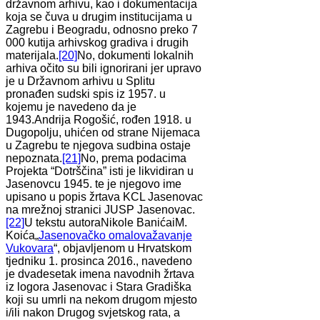
državnom arhivu, kao i dokumentacija
koja se čuva u drugim institucijama u
Zagrebu i Beogradu, odnosno preko 7
000 kutija arhivskog gradiva i drugih
materijala.
[20]
No, dokumenti lokalnih
arhiva očito su bili ignorirani jer upravo
je u Državnom arhivu u Splitu
pronađen sudski spis iz 1957. u
kojemu je navedeno da je
1943.Andrija Rogošić, rođen 1918. u
Dugopolju, uhićen od strane Nijemaca
u Zagrebu te njegova sudbina ostaje
nepoznata.
[21]
No, prema podacima
Projekta “Dotrščina” isti je likvidiran u
Jasenovcu 1945. te je njegovo ime
upisano u popis žrtava KCL Jasenovac
na mrežnoj stranici JUSP Jasenovac.
[22]
U tekstu autoraNikole BanićaiM.
Koića„
Jasenovačko omalovažavanje
Vukovara
“, objavljenom u Hrvatskom
tjedniku 1. prosinca 2016., navedeno
je dvadesetak imena navodnih žrtava
iz logora Jasenovac i Stara Gradiška
koji su umrli na nekom drugom mjesto
i/ili nakon Drugog svjetskog rata, a