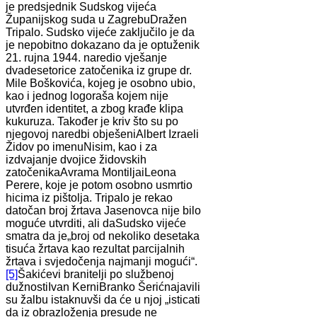
je predsjednik Sudskog vijeća
Županijskog suda u ZagrebuDražen
Tripalo. Sudsko vijeće zaključilo je da
je nepobitno dokazano da je optuženik
21. rujna 1944. naredio vješanje
dvadesetorice zatočenika iz grupe dr.
Mile Boškovića, kojeg je osobno ubio,
kao i jednog logoraša kojem nije
utvrđen identitet, a zbog krađe klipa
kukuruza. Također je kriv što su po
njegovoj naredbi obješeniAlbert Izraeli
Židov po imenuNisim, kao i za
izdvajanje dvojice židovskih
zatočenikaAvrama MontiljaiLeona
Perere, koje je potom osobno usmrtio
hicima iz pištolja. Tripalo je rekao
datočan broj žrtava Jasenovca nije bilo
moguće utvrditi, ali daSudsko vijeće
smatra da je„broj od nekoliko desetaka
tisuća žrtava kao rezultat parcijalnih
žrtava i svjedočenja najmanji mogući“.
[5]
Šakićevi branitelji po službenoj
dužnostiIvan KerniBranko Šerićnajavili
su žalbu istaknuvši da će u njoj „isticati
da iz obrazloženja presude ne