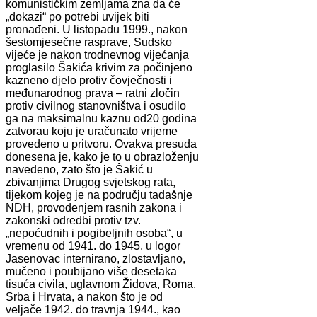
komunističkim zemljama zna da će
„dokazi“ po potrebi uvijek biti
pronađeni. U listopadu 1999., nakon
šestomjesečne rasprave, Sudsko
vijeće je nakon trodnevnog vijećanja
proglasilo Šakića krivim za počinjeno
kazneno djelo protiv čovječnosti i
međunarodnog prava – ratni zločin
protiv civilnog stanovništva i osudilo
ga na maksimalnu kaznu od20 godina
zatvorau koju je uračunato vrijeme
provedeno u pritvoru. Ovakva presuda
donesena je, kako je to u obrazloženju
navedeno, zato što je Šakić u
zbivanjima Drugog svjetskog rata,
tijekom kojeg je na području tadašnje
NDH, provođenjem rasnih zakona i
zakonski odredbi protiv tzv.
„nepoćudnih i pogibeljnih osoba“, u
vremenu od 1941. do 1945. u logor
Jasenovac internirano, zlostavljano,
mučeno i poubijano više desetaka
tisuća civila, uglavnom Židova, Roma,
Srba i Hrvata, a nakon što je od
veljače 1942. do travnja 1944., kao