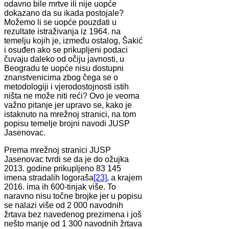
odavno bile mrtve ili nije uopće
dokazano da su ikada postojale?
Možemo li se uopće pouzdati u
rezultate istraživanja iz 1964. na
temelju kojih je, između ostalog, Šakić
i osuđen ako se prikupljeni podaci
čuvaju daleko od očiju javnosti, u
Beogradu te uopće nisu dostupni
znanstvenicima zbog čega se o
metodologiji i vjerodostojnosti istih
ništa ne može niti reći? Ovo je veoma
važno pitanje jer upravo se, kako je
istaknuto na mrežnoj stranici, na tom
popisu temelje brojni navodi JUSP
Jasenovac.
Prema mrežnoj stranici JUSP
Jasenovac tvrdi se da je do ožujka
2013. godine prikupljeno 83 145
imena stradalih logoraša
[23]
, a krajem
2016. ima ih 600-tinjak više. To
naravno nisu točne brojke jer u popisu
se nalazi više od 2 000 navodnih
žrtava bez navedenog prezimena i još
nešto manje od 1 300 navodnih žrtava