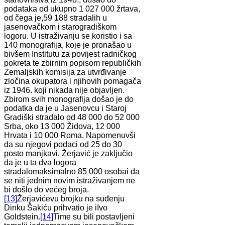
podataka od ukupno 1 027 000 žrtava,
od čega je,59 188 stradalih u
jasenovačkom i starogradiškom
logoru. U istraživanju se koristio i sa
140 monografija, koje je pronašao u
bivšem Institutu za povijest radničkog
pokreta te zbirnim popisom republičkih
Zemaljskih komisija za utvrđivanje
zločina okupatora i njihovih pomagača
iz 1946. koji nikada nije objavljen.
Zbirom svih monografija došao je do
podatka da je u Jasenovcu i Staroj
Gradiški stradalo od 48 000 do 52 000
Srba, oko 13 000 Židova, 12 000
Hrvata i 10 000 Roma. Napomenuvši
da su njegovi podaci od 25 do 30
posto manjkavi, Žerjavić je zaključio
da je u ta dva logora
stradalomaksimalno 85 000 osobai da
se niti jednim novim istraživanjem ne
bi došlo do većeg broja.
[13]
Žerjavićevu brojku na suđenju
Dinku Šakiću prihvatio je iIvo
Goldstein.
[14]
Time su bili postavljeni