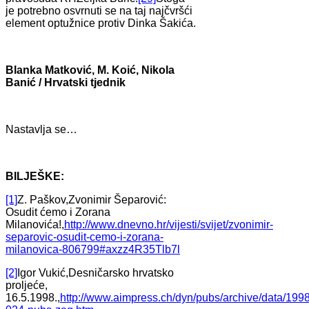
je potrebno osvrnuti se na taj najčvršći
element optužnice protiv Dinka Šakića.
Blanka Matković, M. Koić, Nikola
Banić / Hrvatski tjednik
Nastavlja se…
BILJEŠKE:
[1]
Z. Paškov,Zvonimir Šeparović:
Osudit ćemo i Zorana
Milanovića!,
http://www.dnevno.hr/vijesti/svijet/zvonimir-
separovic-osudit-cemo-i-zorana-
milanovica-806799#axzz4R35Tlb7l
[2]
Igor Vukić,Desničarsko hrvatsko
proljeće,
16.5.1998.,
http://www.aimpress.ch/dyn/pubs/archive/data/199