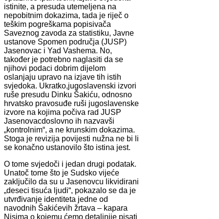
istinite, a presuda utemeljena na
nepobitnim dokazima, tada je riječ o
teškim pogreškama popisivača
Saveznog zavoda za statistiku, Javne
ustanove Spomen područja (JUSP)
Jasenovac i Yad Vashema. No,
također je potrebno naglasiti da se
njihovi podaci dobrim dijelom
oslanjaju upravo na izjave tih istih
svjedoka. Ukratko,jugoslavenski izvori
ruše presudu Dinku Šakiću, odnosno
hrvatsko pravosuđe ruši jugoslavenske
izvore na kojima počiva rad JUSP
Jasenovacdoslovno ih nazvavši
„kontrolnim“, a ne krunskim dokazima.
Stoga je revizija povijesti nužna ne bi li
se konačno ustanovilo što istina jest.
O tome svjedoči i jedan drugi podatak.
Unatoč tome što je Sudsko vijeće
zaključilo da su u Jasenovcu likvidirani
„deseci tisuća ljudi“, pokazalo se da je
utvrđivanje identiteta jedne od
navodnih Šakićevih žrtava – kapara
Nisima o kojemu ćemo detaljnije pisati