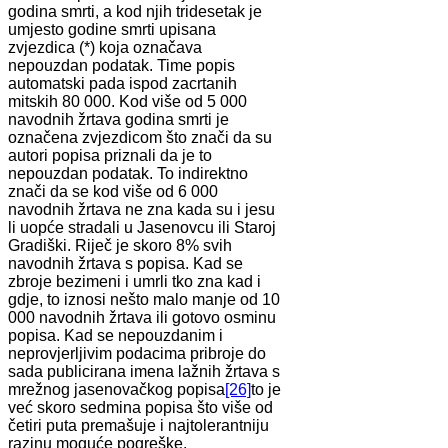
godina smrti, a kod njih tridesetak je
umjesto godine smrti upisana
zvjezdica (*) koja označava
nepouzdan podatak. Time popis
automatski pada ispod zacrtanih
mitskih 80 000. Kod više od 5 000
navodnih žrtava godina smrti je
označena zvjezdicom što znači da su
autori popisa priznali da je to
nepouzdan podatak. To indirektno
znači da se kod više od 6 000
navodnih žrtava ne zna kada su i jesu
li uopće stradali u Jasenovcu ili Staroj
Gradiški. Riječ je skoro 8% svih
navodnih žrtava s popisa. Kad se
zbroje bezimeni i umrli tko zna kad i
gdje, to iznosi nešto malo manje od 10
000 navodnih žrtava ili gotovo osminu
popisa. Kad se nepouzdanim i
neprovjerljivim podacima pribroje do
sada publicirana imena lažnih žrtava s
mrežnog jasenovačkog popisa
[26]
to je
već skoro sedmina popisa što više od
četiri puta premašuje i najtolerantniju
razinu moguće pogreške.