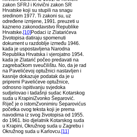
zakon SFRJ i Krivični zakon SR
Hrvatske koji su stupili na snagu
sredinom 1977. Ti zakoni su, uz
određene izmjene, 1991. preuzeti u
kazneno zakonodavstvo Republike
Hrvatske.
[10]
Podaci iz Zlatarićeva
životopisa datiraju spomenuti
dokument u razdoblje između 1946.
kada je uspostavljena Narodna
Republika Hrvatska i vjerojatno 1954.
kada je Zlatarić počeo predavati na
zagrebačkom sveučilištu. No, da je rad
na Pavelićevoj optužnici nastavljen i
kasnije dokazuje podatak da je u
pripremi Pavelićeve optužnice,
odnosno ispitivanju svjedoka
sudjelovao i tadašnji sudac Kotarskog
suda u KrapiniZvonko Šeparović.
Riječ je o istomZvonimiru Šeparovićus
početka ovog teksta koji je prema
navodima iz svog životopisa od 1955.
do 1961. bio djelatnik Kotarskog suda
u Krapini, Okružnog suda u Zagrebu i
Okružnog suda u Karlovcu.
[11]