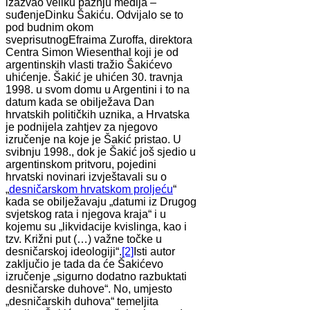
izazvao veliku pažnju medija –
suđenjeDinku Šakiću. Odvijalo se to
pod budnim okom
sveprisutnogEfraima Zuroffa, direktora
Centra Simon Wiesenthal koji je od
argentinskih vlasti tražio Šakićevo
uhićenje. Šakić je uhićen 30. travnja
1998. u svom domu u Argentini i to na
datum kada se obilježava Dan
hrvatskih političkih uznika, a Hrvatska
je podnijela zahtjev za njegovo
izručenje na koje je Šakić pristao. U
svibnju 1998., dok je Šakić još sjedio u
argentinskom pritvoru, pojedini
hrvatski novinari izvještavali su o
„
desničarskom hrvatskom proljeću
“
kada se obilježavaju „datumi iz Drugog
svjetskog rata i njegova kraja“ i u
kojemu su „likvidacije kvislinga, kao i
tzv. Križni put (…) važne točke u
desničarskoj ideologiji“.
[2]
Isti autor
zaključio je tada da će Šakićevo
izručenje „sigurno dodatno razbuktati
desničarske duhove“. No, umjesto
„desničarskih duhova“ temeljita