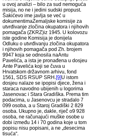
u ovoj analizi – bilo za sud nemoguća
misija, no ne i jedini sudski propust.
Šakićevo ime javlja se već u
dokumentimaZemaljske komisije za
utvrđivanje zločina okupatora i njihovih
pomagača (ZKRZ)iz 1945. U kolovozu
iste godine Komisija je donijela
Odluku o utvrđivanju zločina okupatora
i njihovih pomagača pod Zh. brojem
9947 koja se odnosila naAntu
Pavelića, a ista je pronađena u dosjeu
Ante Pavelića koji se čuva u
Hrvatskom državnom arhivu, fond
1561, SDS RSUP SRH.
[9]
U istom
dosjeu nalaze se ipopisi djece, žena i
staraca navodno ubijenih u logorima
Jasenovac i Stara Gradiška. Prema tim
podacima, u Jasenovcu je stradalo 7
099 osoba, a u Staroj Gradiški 2 829
osoba. Ukupno je, dakle, riječ o9 928
osoba, ne računajući muške osobe u
dobi između 14 i 70 godina koje u tom
popisu nisu popisani, a ne „desecima
tisuća“.