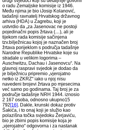
drugi svjedoci koji su detaljnije govorili
o radu Zemaljske komisije iz 1946.
Među njima je bio iJosip Kolanović,
tadašnji ravnatelj Hrvatskog državnog
arhiva (HDA) u Zagrebu, koji je
ustvrdio da „za Jasenovac ne postoji
pojedinačni popis žrtava (…), ali je
tijekom rada komisije sačinjena
tzv.bilježnicau kojoj je naznačen broj
žrtava porijeklom s područja tadašnje
Narodne Republike Hrvatske koje su
stradale u velikim logorima –
Auschwitzu, Dachau i Jasenovcu“. Na
glavnoj raspravi svjedok je dodao da
je bilježnicu pripremio „vjerojatno
netko iz ZKRZ“ iako u njoj nisu
navedeni brojevi žrtava po mjesecima
već samo po godinama. Taj broj je za
područje tadašnje NRH 1944. iznosio
2 167 osoba, odnosno ukupno15
792
[16]
. Dakle, krunski dokaz protiv
Šakića, i to onaj koji je služio kao
polazišna točka svjedoku Žerjaviću,
bio je zbirni popis komisije koja je
„vjerojatno“ odgovorna i za nastanak