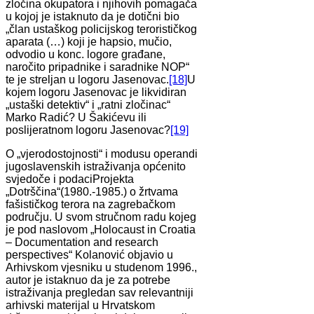
zločina okupatora i njihovih pomagača
u kojoj je istaknuto da je dotični bio
„član ustaškog policijskog terorističkog
aparata (…) koji je hapsio, mučio,
odvodio u konc. logore građane,
naročito pripadnike i saradnike NOP“
te je streljan u logoru Jasenovac.
[18]
U
kojem logoru Jasenovac je likvidiran
„ustaški detektiv“ i „ratni zločinac“
Marko Radić? U Šakićevu ili
poslijeratnom logoru Jasenovac?
[19]
O „vjerodostojnosti“ i modusu operandi
jugoslavenskih istraživanja općenito
svjedoče i podaciProjekta
„Dotrščina“(1980.-1985.) o žrtvama
fašističkog terora na zagrebačkom
području. U svom stručnom radu kojeg
je pod naslovom „Holocaust in Croatia
– Documentation and research
perspectives“ Kolanović objavio u
Arhivskom vjesniku u studenom 1996.,
autor je istaknuo da je za potrebe
istraživanja pregledan sav relevantniji
arhivski materijal u Hrvatskom