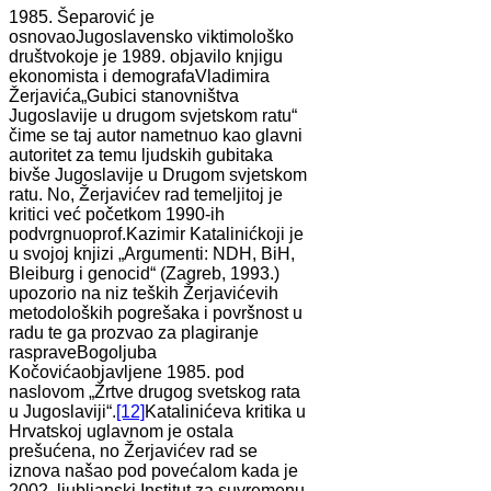
1985. Šeparović je
osnovaoJugoslavensko viktimološko
društvokoje je 1989. objavilo knjigu
ekonomista i demografaVladimira
Žerjavića„Gubici stanovništva
Jugoslavije u drugom svjetskom ratu“
čime se taj autor nametnuo kao glavni
autoritet za temu ljudskih gubitaka
bivše Jugoslavije u Drugom svjetskom
ratu. No, Žerjavićev rad temeljitoj je
kritici već početkom 1990-ih
podvrgnuoprof.Kazimir Katalinićkoji je
u svojoj knjizi „Argumenti: NDH, BiH,
Bleiburg i genocid“ (Zagreb, 1993.)
upozorio na niz teških Žerjavićevih
metodoloških pogrešaka i površnost u
radu te ga prozvao za plagiranje
raspraveBogoljuba
Kočovićaobjavljene 1985. pod
naslovom „Žrtve drugog svetskog rata
u Jugoslaviji“.
[12]
Katalinićeva kritika u
Hrvatskoj uglavnom je ostala
prešućena, no Žerjavićev rad se
iznova našao pod povećalom kada je
2002. ljubljanski Institut za suvremenu