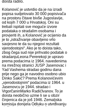
doista radilo.
Kolanović je ustvrdio da je na izradi
popisa sudjelovalo 30 000 popisivača
na prostoru čitave bivše Jugoslavije,
od kojih 7 000 u Hrvatskoj. Oni su
trebali ispitati sve moguće izvore
podataka o stradalim osobama i
provjeriti ih, a Kolanović je ocijenio da
je to „istraživanje obavljeno vrlo
savjesno te da su njegovi rezultati
vjerodostojni“. Ako je to doista tako,
zbog čega sud nije prihvatio podatak o
stradanjuLeona Pererekoji je upravo
prema podacima iz 1964. navedenima
na mrežnoj stranici JUSP Jasenovac i
Yad Vashema stradao godinu dana
prije nego ga je navodno osobno ubio
Dinko Šakić? Prema Kolanovićevim
„vjerodostojnim“ podacima iz 1964. u
Jasenovcu je 1944. stradao i
VrgorčaninMarko RadićIvanov. To je
doista neobično uzme li se u obzir
činjenica da je još 1946. Zemaljska
komisija donijela Odluku o utvrđivanju