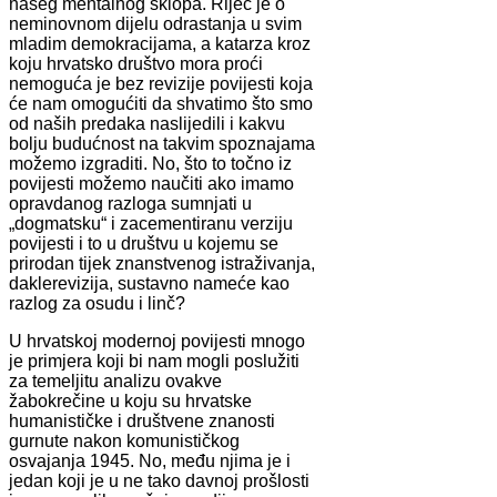
našeg mentalnog sklopa. Riječ je o
neminovnom dijelu odrastanja u svim
mladim demokracijama, a katarza kroz
koju hrvatsko društvo mora proći
nemoguća je bez revizije povijesti koja
će nam omogućiti da shvatimo što smo
od naših predaka naslijedili i kakvu
bolju budućnost na takvim spoznajama
možemo izgraditi. No, što to točno iz
povijesti možemo naučiti ako imamo
opravdanog razloga sumnjati u
„dogmatsku“ i zacementiranu verziju
povijesti i to u društvu u kojemu se
prirodan tijek znanstvenog istraživanja,
daklerevizija, sustavno nameće kao
razlog za osudu i linč?
U hrvatskoj modernoj povijesti mnogo
je primjera koji bi nam mogli poslužiti
za temeljitu analizu ovakve
žabokrečine u koju su hrvatske
humanističke i društvene znanosti
gurnute nakon komunističkog
osvajanja 1945. No, među njima je i
jedan koji je u ne tako davnoj prošlosti