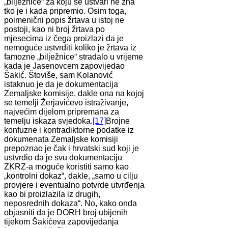
„bilježnice“ za koju se ustvari ne zna
tko je i kada pripremio. Osim toga,
poimenični popis žrtava u istoj ne
postoji, kao ni broj žrtava po
mjesecima iz čega proizlazi da je
nemoguće ustvrditi koliko je žrtava iz
famozne „bilježnice“ stradalo u vrijeme
kada je Jasenovcem zapovijedao
Šakić. Štoviše, sam Kolanović
istaknuo je da je dokumentacija
Zemaljske komisije, dakle ona na kojoj
se temelji Žerjavićevo istraživanje,
najvećim dijelom pripremana za
temelju iskaza svjedoka.
[17]
Brojne
konfuzne i kontradiktorne podatke iz
dokumenata Zemaljske komisiji
prepoznao je čak i hrvatski sud koji je
ustvrdio da je svu dokumentaciju
ZKRZ-a moguće koristiti samo kao
„kontrolni dokaz“, dakle, „samo u cilju
provjere i eventualno potvrde utvrđenja
kao bi proizlazila iz drugih,
neposrednih dokaza“. No, kako onda
objasniti da je DORH broj ubijenih
tijekom Šakićeva zapovijedanja