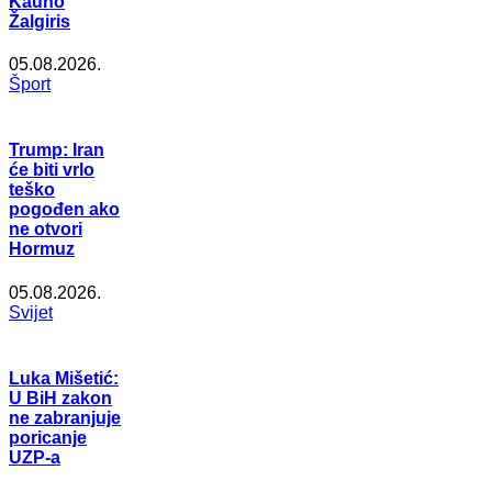
Kauno
Žalgiris
05.08.2026.
Šport
Trump: Iran
će biti vrlo
teško
pogođen ako
ne otvori
Hormuz
05.08.2026.
Svijet
Luka Mišetić:
U BiH zakon
ne zabranjuje
poricanje
UZP-a