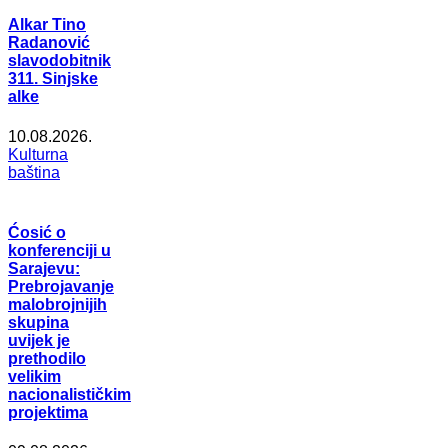
Alkar Tino
Radanović
slavodobitnik
311. Sinjske
alke
10.08.2026.
Kulturna
baština
Ćosić o
konferenciji u
Sarajevu:
Prebrojavanje
malobrojnijih
skupina
uvijek je
prethodilo
velikim
nacionalističkim
projektima