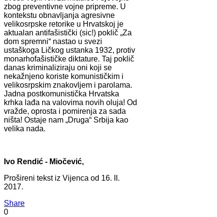
zbog preventivne vojne pripreme. U
kontekstu obnavljanja agresivne
velikosrpske retorike u Hrvatskoj je
aktualan antifašistički (sic!) poklič „Za
dom spremni“ nastao u svezi
ustaškoga Ličkog ustanka 1932, protiv
monarhofašističke diktature. Taj poklič
danas kriminaliziraju oni koji se
nekažnjeno koriste komunističkim i
velikosrpskim znakovljem i parolama.
Jadna postkomunistička Hrvatska
krhka lađa na valovima novih oluja! Od
vražde, oprosta i pomirenja za sada
ništa! Ostaje nam „Druga“ Srbija kao
velika nada.
Ivo Rendić - Miočević,
Prošireni tekst iz Vijenca od 16. II.
2017.
Share
0