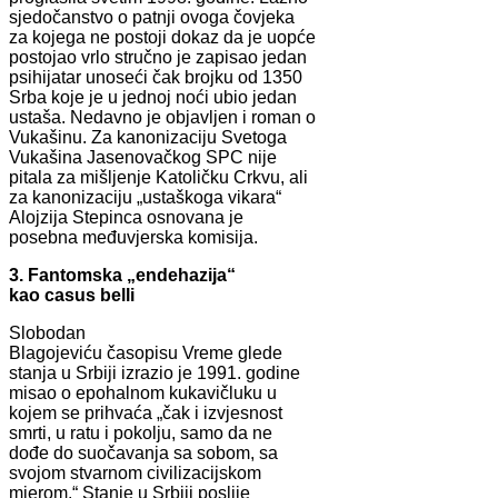
sjedočanstvo o patnji ovoga čovjeka
za kojega ne postoji dokaz da je uopće
postojao vrlo stručno je zapisao jedan
psihijatar unoseći čak brojku od 1350
Srba koje je u jednoj noći ubio jedan
ustaša. Nedavno je objavljen i roman o
Vukašinu. Za kanonizaciju Svetoga
Vukašina Jasenovačkog SPC nije
pitala za mišljenje Katoličku Crkvu, ali
za kanonizaciju „ustaškoga vikara“
Alojzija Stepinca osnovana je
posebna međuvjerska komisija.
3. Fantomska „endehazija“
kao casus belli
Slobodan
Blagojeviću časopisu Vreme glede
stanja u Srbiji izrazio je 1991. godine
misao o epohalnom kukavičluku u
kojem se prihvaća „čak i izvjesnost
smrti, u ratu i pokolju, samo da ne
dođe do suočavanja sa sobom, sa
svojom stvarnom civilizacijskom
mjerom.“ Stanje u Srbiji poslije