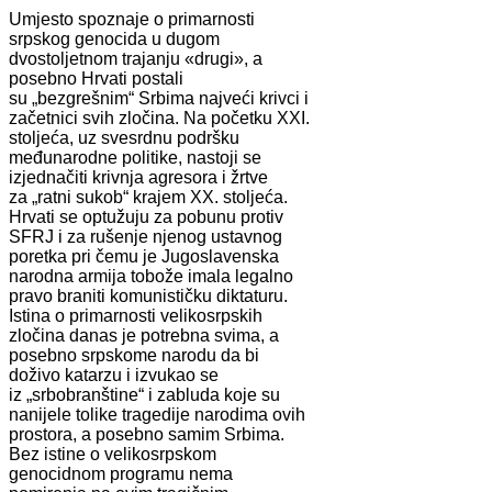
Umjesto spoznaje o primarnosti
srpskog genocida u dugom
dvostoljetnom trajanju «drugi», a
posebno Hrvati postali
su „bezgrešnim“ Srbima najveći krivci i
začetnici svih zločina. Na početku XXI.
stoljeća, uz svesrdnu podršku
međunarodne politike, nastoji se
izjednačiti krivnja agresora i žrtve
za „ratni sukob“ krajem XX. stoljeća.
Hrvati se optužuju za pobunu protiv
SFRJ i za rušenje njenog ustavnog
poretka pri čemu je Jugoslavenska
narodna armija tobože imala legalno
pravo braniti komunističku diktaturu.
Istina o primarnosti velikosrpskih
zločina danas je potrebna svima, a
posebno srpskome narodu da bi
doživo katarzu i izvukao se
iz „srbobranštine“ i zabluda koje su
nanijele tolike tragedije narodima ovih
prostora, a posebno samim Srbima.
Bez istine o velikosrpskom
genocidnom programu nema