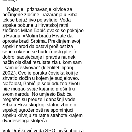
Kajanje i priznavanje krivice za
počinjene zločine i razaranja u Srba
tek se bojažljivo pojavljuje. Vođa
srpske pobune u Hrvatskoj ratni
zločinac Milan Babić ovako se pokajao
u Haagu: «Molim braću Hrvate da
oproste braći Srbima. Preklinjem svoj
srpski narod da ostavi prošlost iza
sebe i okrene se budućnosti gdje će
dobro, saosjećanje i pravda na neki
način olakšati rezultate zla u kom sam
i sam učestvovao“ (Identitet lipanj
2002.). Ovo je poruka čovjeka koji je
shvatio zločin u kojem je sudjelovao.
Nažalost, Babić je sebi oduzeo život i
nije mogao svoje kajanje proširiti u
svom narodu. No umjesto Babića
megafon su preuzeli današnji vođe
Srba u Hrvatskoj koji stalno zbore o
srpskoj ugroženosti ne spominjući
srpsku krivnju za ratne strahote krajem
dvadesetoga stoljeća.
Vuk Drašković vođa SPO, bivši ubojica