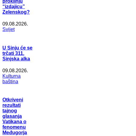
proklinju
“izdajicu”
Zelenskog?
09.08.2026.
Svijet
U Sinju će se
trčati 311.
Sinjska alka
09.08.2026.
Kulturna
baština
Otkriveni
rezultati
tajnog
glasanja
Vatikana o
fenomenu
Međugorja