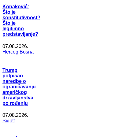
Konaković:
Što je
konstitutivnost?
Što je
legitimno
predstavljanje?
07.08.2026.
Herceg Bosna
Trump
potpisao
naredbe o
ograničavanju
američkog
državljanstva
po rođenju
07.08.2026.
Svijet