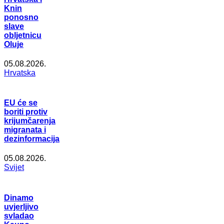
Knin
ponosno
slave
obljetnicu
Oluje
05.08.2026.
Hrvatska
EU će se
boriti protiv
krijumčarenja
migranata i
dezinformacija
05.08.2026.
Svijet
Dinamo
uvjerljivo
svladao