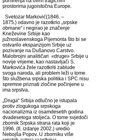
pomirenja na ovim tragičnim
prostorima jugoistočna Europe.
Svetozar Marković(1846. –
1875.) odavno je razotkrio „srpske
obmane“ i negirao je značenje
Kneževine Srbije kao
južnoslavenskoga Pijemonta što bi se
ostvarilo ekspanzijom Srbije uz
pozivanje na Dušanovo Carstvo.
Malobrojni analitičari «druge» Srbije u
novije vrijeme, kao nastavljači S.
Markovića žele razotkriti zablude
svoga naroda, ali problem leži u tome
što službena srpska politika i SPC nisu
spremne priznati zločine počinjene u
ima srpstva.
„Druga“ Srbija odlučno je istupala
protiv zlogukoga srpskoga
nacionalizma iz osamdesetih godina
dvadesetoga stoljeća. O tome svjedoči
zbornik Srpska strana rata koji je
1996. (II. izdanje 2002.) uredio
Nebojša Popov. U zborniku više
srpskih autora razotkriva