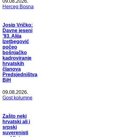
09.08.2026.
Herceg Bosna
Josip Vričko:
Davne jeseni
’93. Alija
Izetbegović
počeo
bošnjačko
kadroviranje
hrvatskih
članova
Predsjedništva
BiH
09.08.2026.
Gost kolumne
Zašto neki
hrvatski ali i
srpski
suverenisti