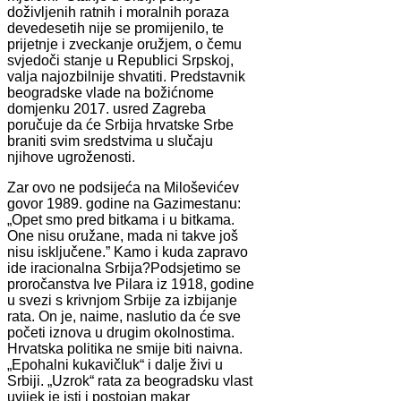
doživljenih ratnih i moralnih poraza
devedesetih nije se promijenilo, te
prijetnje i zveckanje oružjem, o čemu
svjedoči stanje u Republici Srpskoj,
valja najozbilnije shvatiti. Predstavnik
beogradske vlade na božićnome
domjenku 2017. usred Zagreba
poručuje da će Srbija hrvatske Srbe
braniti svim sredstvima u slučaju
njihove ugroženosti.
Zar ovo ne podsijeća na Miloševićev
govor 1989. godine na Gazimestanu:
„Opet smo pred bitkama i u bitkama.
One nisu oružane, mada ni takve još
nisu isključene.” Kamo i kuda zapravo
ide iracionalna Srbija?Podsjetimo se
proročanstva Ive Pilara iz 1918, godine
u svezi s krivnjom Srbije za izbijanje
rata. On je, naime, naslutio da će sve
početi iznova u drugim okolnostima.
Hrvatska politika ne smije biti naivna.
„Epohalni kukavičluk“ i dalje živi u
Srbiji. „Uzrok“ rata za beogradsku vlast
uvijek je isti i postojan makar