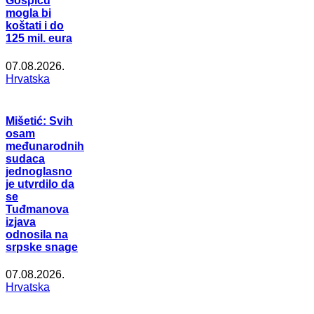
Gospiću
mogla bi
koštati i do
125 mil. eura
07.08.2026.
Hrvatska
Mišetić: Svih
osam
međunarodnih
sudaca
jednoglasno
je utvrdilo da
se
Tuđmanova
izjava
odnosila na
srpske snage
07.08.2026.
Hrvatska