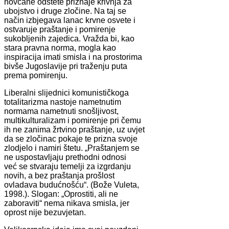
novčane odštete priznaje krivnja za
ubojstvo i druge zločine. Na taj se
način izbjegava lanac krvne osvete i
ostvaruje praštanje i pomirenje
sukobljenih zajedica. Vražda bi, kao
stara pravna norma, mogla kao
inspiracija imati smisla i na prostorima
bivše Jugoslavije pri traženju puta
prema pomirenju.
Liberalni slijednici komunističkoga
totalitarizma nastoje nametnutim
normama nametnuti snošljivost,
multikulturalizam i pomirenje pri čemu
ih ne zanima žrtvino praštanje, uz uvjet
da se zločinac pokaje te prizna svoje
zlodjelo i namiri štetu. „Praštanjem se
ne uspostavljaju prethodni odnosi
već se stvaraju temelji za izgrdanju
novih, a bez praštanja prošlost
ovladava budućnošću“. (Bože Vuleta,
1998.). Slogan: „Oprostiti, ali ne
zaboraviti“ nema nikava smisla, jer
oprost nije bezuvjetan.