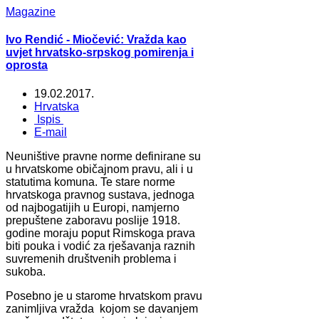
Magazine
Ivo Rendić - Miočević: Vražda kao
uvjet hrvatsko-srpskog pomirenja i
oprosta
19.02.2017.
Hrvatska
Ispis
E-mail
Neuništive pravne norme definirane su
u hrvatskome običajnom pravu, ali i u
statutima komuna. Te stare norme
hrvatskoga pravnog sustava, jednoga
od najbogatijih u Europi, namjerno
prepuštene zaboravu poslije 1918.
godine moraju poput Rimskoga prava
biti pouka i vodić za rješavanja raznih
suvremenih društvenih problema i
sukoba.
Posebno je u starome hrvatskom pravu
zanimljiva vražda kojom se davanjem