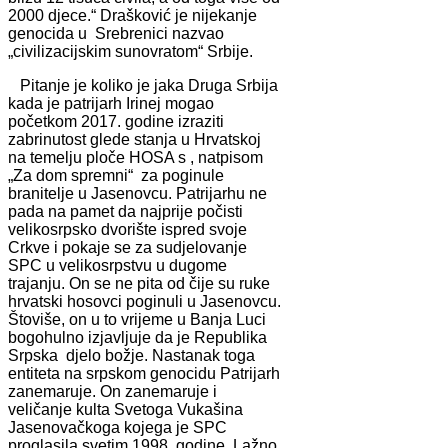
2000 djece.“ Drašković je nijekanje
genocida u Srebrenici nazvao
„civilizacijskim sunovratom“ Srbije.
Pitanje je koliko je jaka Druga Srbija
kada je patrijarh Irinej mogao
početkom 2017. godine izraziti
zabrinutost glede stanja u Hrvatskoj
na temelju ploče HOSA s , natpisom
„Za dom spremni“ za poginule
branitelje u Jasenovcu. Patrijarhu ne
pada na pamet da najprije počisti
velikosrpsko dvorište ispred svoje
Crkve i pokaje se za sudjelovanje
SPC u velikosrpstvu u dugome
trajanju. On se ne pita od čije su ruke
hrvatski hosovci poginuli u Jasenovcu.
Štoviše, on u to vrijeme u Banja Luci
bogohulno izjavljuje da je Republika
Srpska djelo božje. Nastanak toga
entiteta na srpskom genocidu Patrijarh
zanemaruje. On zanemaruje i
veličanje kulta Svetoga Vukašina
Jasenovačkoga kojega je SPC
proglasila svetim 1998. godine. Lažno