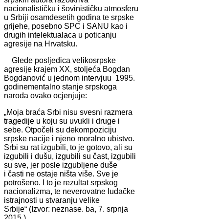
nacionalističku i šovinističku atmosferu
u Srbiji osamdesetih godina te srpske
grijehe, posebno SPC i SANU kao i
drugih intelektualaca u poticanju
agresije na Hrvatsku.
Glede posljedica velikosrpske
agresije krajem XX, stoljeća Bogdan
Bogdanović u jednom intervjuu 1995.
godinementalno stanje srpskoga
naroda ovako ocjenjuje:
„Moja braća Srbi nisu svesni razmera
tragedije u koju su uvukli i druge i
sebe. Otpočeli su dekompoziciju
srpske nacije i njeno moralno ubistvo.
Srbi su rat izgubili, to je gotovo, ali su
izgubili i dušu, izgubili su čast, izgubili
su sve, jer posle izgubljene duše
i časti ne ostaje ništa više. Sve je
potrošeno. I to je rezultat srpskog
nacionalizma, te neverovatne ludačke
istrajnosti u stvaranju velike
Srbije“ (Izvor: neznase. ba, 7. srpnja
2015.).