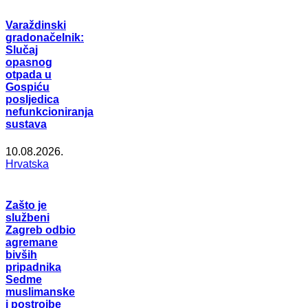
Varaždinski
gradonačelnik:
Slučaj
opasnog
otpada u
Gospiću
posljedica
nefunkcioniranja
sustava
10.08.2026.
Hrvatska
Zašto je
službeni
Zagreb odbio
agremane
bivših
pripadnika
Sedme
muslimanske
i postrojbe