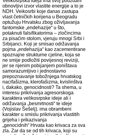
Velikosrpska ideja ima svoj pouzdani
obnovljivi izvor vlastite energije a to je
NDH. Veikosrbi koje danas zastupa
vlast četničkih korijena u Beogradu
optužuju Hrvatsku zbog oživljavanja
fantomske „endehazije“ u što,
potaknuti falsifikatorima – zločincima
za pisaćim stolom, vjeruju mnogi Srbi i
Srbijanci. Koji je smisao održavanja
pojma „endehazija“ kao zacementirane
spoznajne strukturne cjeline, koja se
ne smije podložiti povijesnoj reviziji,
jer se njenim pobijanjem poništava
samorazumljivo i jednostavno
prepoznavanje tobožnjega hrvatskog
nacifašizma, klerofašizma, kvislinštva
i, dakako, genocidnosti? Ta shema, u
interesu prikrivanja agresorskoga
karaktera velikosrpske ideje ali i
održavanja „besmrtnosti“ te ideje
(Vojislav Šešelj). ima obrambeni
karakter u smislu prikrivanja vlastitih
grijeha i prikazivanja
„genocidnih“ Hrvata kao krivaca za sva
zla. Zar da se od tih krivaca, koji su