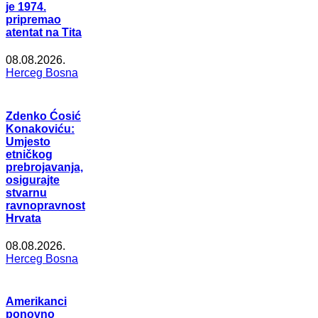
je 1974.
pripremao
atentat na Tita
08.08.2026.
Herceg Bosna
Zdenko Ćosić
Konakoviću:
Umjesto
etničkog
prebrojavanja,
osigurajte
stvarnu
ravnopravnost
Hrvata
08.08.2026.
Herceg Bosna
Amerikanci
ponovno