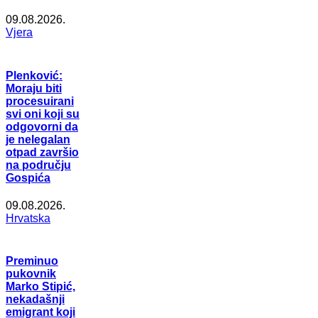
09.08.2026.
Vjera
Plenković:
Moraju biti
procesuirani
svi oni koji su
odgovorni da
je nelegalan
otpad završio
na području
Gospića
09.08.2026.
Hrvatska
Preminuo
pukovnik
Marko Stipić,
nekadašnji
emigrant koji