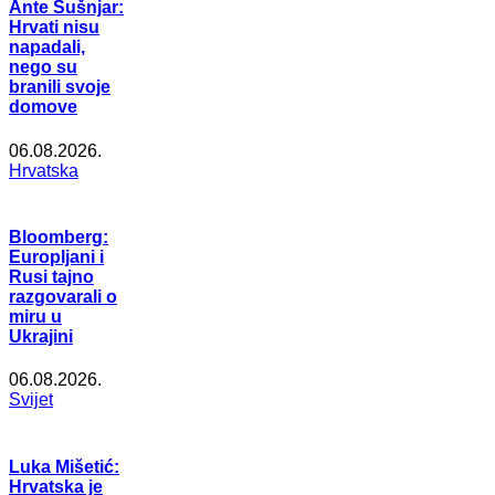
Ante Šušnjar:
Hrvati nisu
napadali,
nego su
branili svoje
domove
06.08.2026.
Hrvatska
Bloomberg:
Europljani i
Rusi tajno
razgovarali o
miru u
Ukrajini
06.08.2026.
Svijet
Luka Mišetić:
Hrvatska je