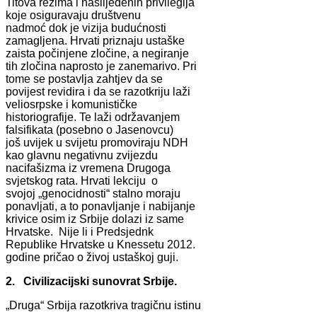
Titova režima i naslijeđenih privilegija
koje osiguravaju društvenu
nadmoć dok je vizija budućnosti
zamagljena. Hrvati priznaju ustaške
zaista počinjene zločine, a negiranje
tih zločina naprosto je zanemarivo. Pri
tome se postavlja zahtjev da se
povijest revidira i da se razotkriju laži
veliosrpske i komunističke
historiografije. Te laži održavanjem
falsifikata (posebno o Jasenovcu)
još uvijek u svijetu promoviraju NDH
kao glavnu negativnu zvijezdu
nacifašizma iz vremena Drugoga
svjetskog rata. Hrvati lekciju o
svojoj „genocidnosti“ stalno moraju
ponavljati, a to ponavljanje i nabijanje
krivice osim iz Srbije dolazi iz same
Hrvatske. Nije li i Predsjednk
Republike Hrvatske u Knessetu 2012.
godine pričao o živoj ustaškoj guji.
2. Civilizacijski sunovrat Srbije.
„Druga“ Srbija razotkriva tragičnu istinu