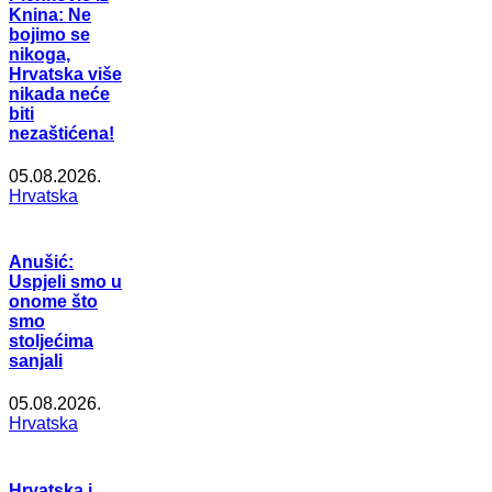
Knina: Ne
bojimo se
nikoga,
Hrvatska više
nikada neće
biti
nezaštićena!
05.08.2026.
Hrvatska
Anušić:
Uspjeli smo u
onome što
smo
stoljećima
sanjali
05.08.2026.
Hrvatska
Hrvatska i