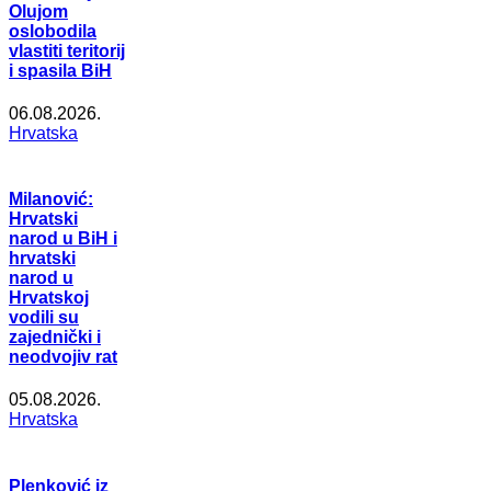
Olujom
oslobodila
vlastiti teritorij
i spasila BiH
06.08.2026.
Hrvatska
Milanović:
Hrvatski
narod u BiH i
hrvatski
narod u
Hrvatskoj
vodili su
zajednički i
neodvojiv rat
05.08.2026.
Hrvatska
Plenković iz