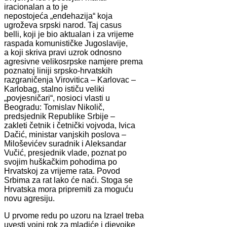
iracionalan a to je
nepostojeća „endehazija“ koja
ugroževa srpski narod. Taj casus
belli, koji je bio aktualan i za vrijeme
raspada komunističke Jugoslavije,
a koji skriva pravi uzrok odnosno
agresivne velikosrpske namjere prema
poznatoj liniji srpsko-hrvatskih
razgraničenja Virovitica – Karlovac –
Karlobag, stalno ističu veliki
„povjesničari“, nosioci vlasti u
Beogradu: Tomislav Nikolič,
predsjednik Republike Srbije –
zakleti četnik i četnički vojvoda, Ivica
Dačić, ministar vanjskih poslova –
Miloševićev suradnik i Aleksandar
Vučić, presjednik vlade, poznat po
svojim huškačkim pohodima po
Hrvatskoj za vrijeme rata. Povod
Srbima za rat lako će naći. Stoga se
Hrvatska mora pripremiti za moguću
novu agresiju.
U prvome redu po uzoru na Izrael treba
uvesti vojni rok za mladiće i djevojke