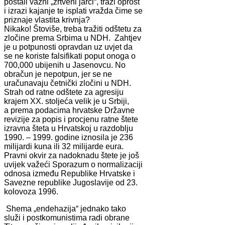
postali važni „žrtveni jarci“, traži oprost
i izrazi kajanje te isplati vražda čime se
priznaje vlastita krivnja?
Nikako! Štoviše, treba tražiti odštetu za
zločine prema Srbima u NDH. Zahtjev
je u potpunosti opravdan uz uvjet da
se ne koriste falsifikati poput onoga o
700,000 ubijenih u Jasenovcu. No
obračun je nepotpun, jer se ne
uračunavaju četnički zločini u NDH.
Strah od ratne odštete za agresiju
krajem XX. stoljeća velik je u Srbiji,
a prema podacima hrvatske Državne
revizije za popis i procjenu ratne štete
izravna šteta u Hrvatskoj u razdoblju
1990. – 1999. godine iznosila je 236
milijardi kuna ili 32 milijarde eura.
Pravni okvir za nadoknadu štete je još
uvijek važeći Sporazum o normalizaciji
odnosa između Republike Hrvatske i
Savezne republike Jugoslavije od 23.
kolovoza 1996.
Shema „endehazija“ jednako tako
služi i postkomunistima radi obrane