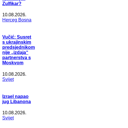
Zulfikar?
10.08.2026.
Herceg Bosna
Vučić: Susret
s ukrajinskim
predsjednikom
nije „izdaja“
partnerstva s
Moskvom
10.08.2026.
Svijet
Izrael napao
jug Libanona
10.08.2026.
Svijet