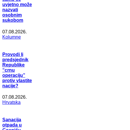
uvjetno može
nazvati
osobnim
sukobom
07.08.2026.
Kolumne
Provodi li
predsjednik
Republike
“crnu
operaciju”
protiv vlastite
nacije?
07.08.2026.
Hrvatska
Sanacija
otpada u