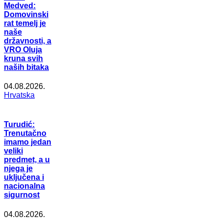
Medved:
Domovinski
rat temelj je
naše
državnosti, a
VRO Oluja
kruna svih
naših bitaka
04.08.2026.
Hrvatska
Turudić:
Trenutačno
imamo jedan
veliki
predmet, a u
njega je
uključena i
nacionalna
sigurnost
04.08.2026.