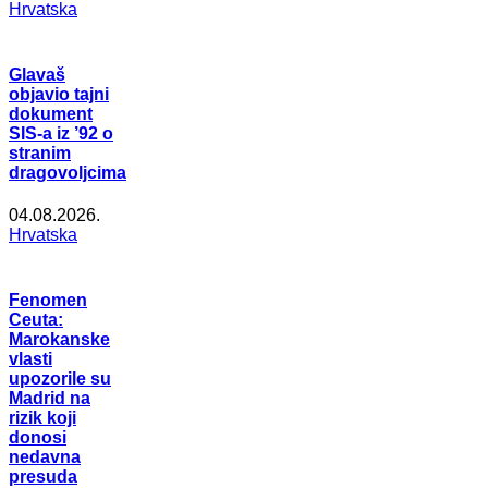
Hrvatska
Glavaš
objavio tajni
dokument
SIS-a iz ’92 o
stranim
dragovoljcima
04.08.2026.
Hrvatska
Fenomen
Ceuta:
Marokanske
vlasti
upozorile su
Madrid na
rizik koji
donosi
nedavna
presuda