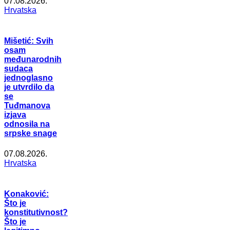
07.08.2026.
Hrvatska
Mišetić: Svih
osam
međunarodnih
sudaca
jednoglasno
je utvrdilo da
se
Tuđmanova
izjava
odnosila na
srpske snage
07.08.2026.
Hrvatska
Konaković:
Što je
konstitutivnost?
Što je