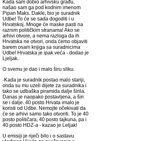
Kada sam dobio arhivsku građu,
našao sam ga pod kodnim imenom
Pipan Maks. Dakle, bio je suradnik
Udbe! To će se sada dogoditi i u
Hrvatskoj. Mnoge će maske pasti na
raznim političkim stranama! Ako se
arhivi otvore, a nema razloga da ih
Hrvatska ne otvori, onda ćemo objaviti
barem osam knjiga sa suradnicima
Udbe! Hrvatska je ipak veća - dodao je
Ljeljak.
O svemu je dao i malo širu sliku.
-Kada je suradnik postao malo stariji,
onda su mu uzeli dijete za suradnika i
tako se udbaška piramida dalje širila.
Danas je naopako postavljena, a širi
se i dalje. 40 posto Hrvata imalo je
koristi od Udbe. Nemojte očekivati da
će se arhivi samo tako otvoriti. To je 40
posto političara, 40 posto tajkuna, pa i
40 posto HDZ-a - kazao je Leljak!
U emisiji je riječi bilo i o sastavu