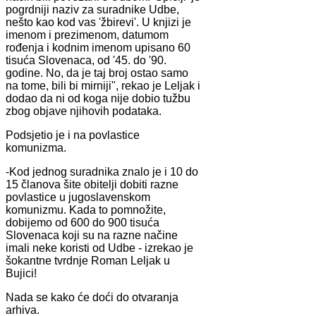
pogrdniji naziv za suradnike Udbe,
nešto kao kod vas 'žbirevi'. U knjizi je
imenom i prezimenom, datumom
rođenja i kodnim imenom upisano 60
tisuća Slovenaca, od '45. do '90.
godine. No, da je taj broj ostao samo
na tome, bili bi mirniji", rekao je Leljak i
dodao da ni od koga nije dobio tužbu
zbog objave njihovih podataka.
Podsjetio je i na povlastice
komunizma.
-Kod jednog suradnika znalo je i 10 do
15 članova šite obitelji dobiti razne
povlastice u jugoslavenskom
komunizmu. Kada to pomnožite,
dobijemo od 600 do 900 tisuća
Slovenaca koji su na razne načine
imali neke koristi od Udbe - izrekao je
šokantne tvrdnje Roman Leljak u
Bujici!
Nada se kako će doći do otvaranja
arhiva.