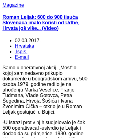
Magazine
Roman Leljak: 600 do 900 tisuća
Slovenaca imalo koristi od Udbe,
Hrvata još više... (Video)
02.03.2017.
Hrvatska
Ispis
E-mail
Samo u operativnoj akciji „Most“ o
kojoj sam nedavno prikupio
dokumente u beogradskom arhivu, 500
osoba 1979. godine radilo je na
uhođenju Marka Veselice, Franje
Tuđmana, Vlade Gotovca, Petra
Šegedina, Hrvoja Šošića i Ivana
Zvonimira Čička – otkrio je u Roman
Leljak gostujući u Bujici.
-U istrazi protiv njih sudjelovalo je čak
500 operativaca! -ustvrdio je Leljak i
dodao da su primjerice, 1980. godine