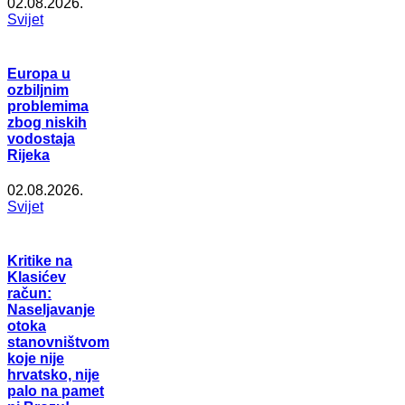
02.08.2026.
Svijet
Europa u
ozbiljnim
problemima
zbog niskih
vodostaja
Rijeka
02.08.2026.
Svijet
Kritike na
Klasićev
račun:
Naseljavanje
otoka
stanovništvom
koje nije
hrvatsko, nije
palo na pamet