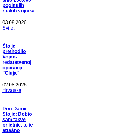
poginulih
ruskih vojnika
03.08.2026.
Svijet
Što je
prethodilo
Vojno-
redarstvenoj
operaciji
"Oluja"
02.08.2026.
Hrvatska
Don Damir
Stojić: Dobio
sam takve
prijetnje, to je
strašno