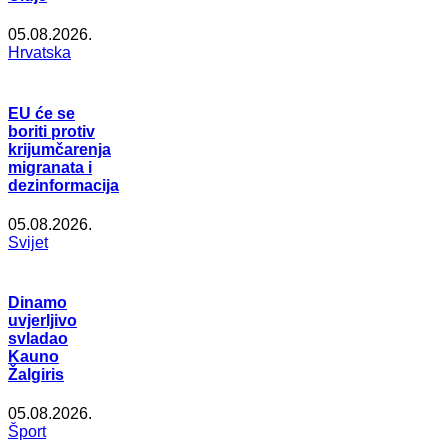
05.08.2026.
Hrvatska
EU će se
boriti protiv
krijumčarenja
migranata i
dezinformacija
05.08.2026.
Svijet
Dinamo
uvjerljivo
svladao
Kauno
Žalgiris
05.08.2026.
Šport