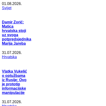
01.08.2026.
Svijet
Damir Zorić:
Matica
hrvatska stoji
uz svoga
potpredsjednika
Marija Jareba
31.07.2026.
Hrvatska
Vlatka Vukelić
o optužbama
iz Rusije: Ovo
je prototip
informacijske
manipulacije
31.07.2026.