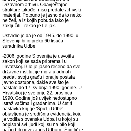
Državnom arhivu. Obavještajne
strukture također nisu predale arhivski
materijal. Potpuno je jasno da to netko
ne želi, a iz kojih pobuda lako je
zaključiti - rekao je Leljak.
Ustvrdio je da je od 1945. do 1990. u
Sleveniji bilio preko 60 tisuća
suradnika Udbe.
-2006. godine Slovenija je usvojila
zakon koji se sada priprema i u
Hrvatskoj. Bilo je jasno rečeno da sve
državne institucije moraju odmah
predati svoju građu i ona je postala
javno dostupna, dakle sve što je
nastalo do 17. svibnja 1990. godine. U
Hrvatskoj je sve prije 22. prosinca
1990. Godine još uvijek nedostupno
istraživačima i građanima. U četiri
nastavka knjige 'Špiclji Udbe'
objavljena je središnja evidencija koju
je vodila slovenska Udba i u kojoj su
popisani svi ljudi koji su na bilo koji
način bili povezani s Udbom. 'Špiclji' je