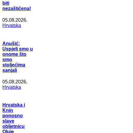
biti
nezaštićena!
05.08.2026.
Hrvatska
Anušić:
Uspjeli smo u
onome što
smo
stoljećima
sanjali
05.08.2026.
Hrvatska
Hrvatska i
Knin
ponosno
slave
obljetnicu
Oluje