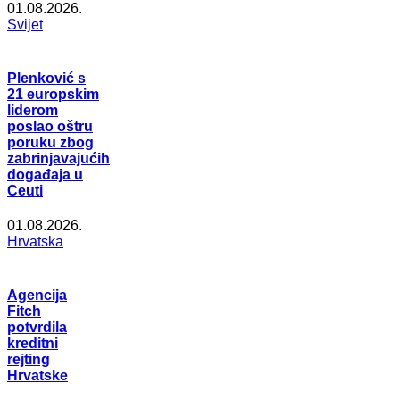
01.08.2026.
Svijet
Plenković s
21 europskim
liderom
poslao oštru
poruku zbog
zabrinjavajućih
događaja u
Ceuti
01.08.2026.
Hrvatska
Agencija
Fitch
potvrdila
kreditni
rejting
Hrvatske