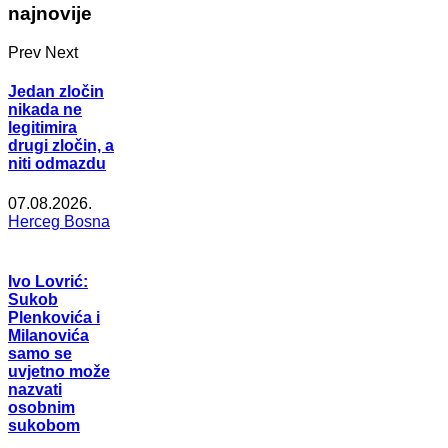
najnovije
Prev
Next
Jedan zločin
nikada ne
legitimira
drugi zločin, a
niti odmazdu
07.08.2026.
Herceg Bosna
Ivo Lovrić:
Sukob
Plenkovića i
Milanovića
samo se
uvjetno može
nazvati
osobnim
sukobom