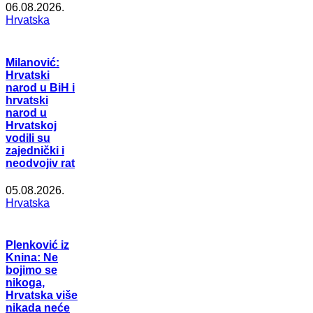
06.08.2026.
Hrvatska
Milanović:
Hrvatski
narod u BiH i
hrvatski
narod u
Hrvatskoj
vodili su
zajednički i
neodvojiv rat
05.08.2026.
Hrvatska
Plenković iz
Knina: Ne
bojimo se
nikoga,
Hrvatska više
nikada neće