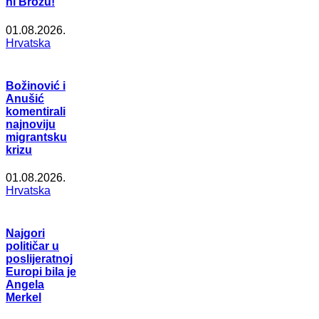
ni Brozu!
01.08.2026.
Hrvatska
Božinović i
Anušić
komentirali
najnoviju
migrantsku
krizu
01.08.2026.
Hrvatska
Najgori
političar u
poslijeratnoj
Europi bila je
Angela
Merkel