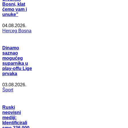
Bosni, klat
ćemo vam i
unuke”
04.08.2026.
Herceg Bosna
Dinamo
saznao
mogućeg
suparnika u
play-offu Lige
prvaka
03.08.2026.
Šport
Ruski
neovisni
mediji:
Identificirali
smo 236.000