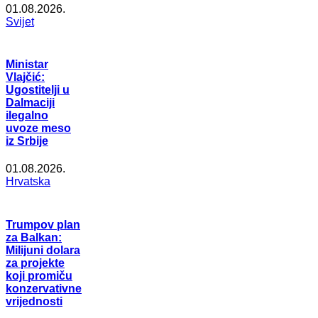
01.08.2026.
Svijet
Ministar
Vlajčić:
Ugostitelji u
Dalmaciji
ilegalno
uvoze meso
iz Srbije
01.08.2026.
Hrvatska
Trumpov plan
za Balkan:
Milijuni dolara
za projekte
koji promiču
konzervativne
vrijednosti