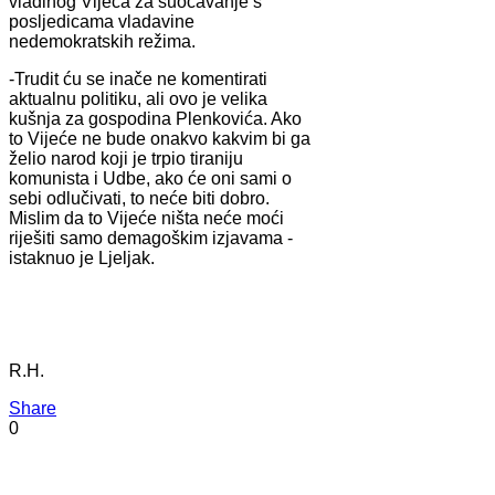
vladinog Vijeća za suočavanje s
posljedicama vladavine
nedemokratskih režima.
-Trudit ću se inače ne komentirati
aktualnu politiku, ali ovo je velika
kušnja za gospodina Plenkovića. Ako
to Vijeće ne bude onakvo kakvim bi ga
želio narod koji je trpio tiraniju
komunista i Udbe, ako će oni sami o
sebi odlučivati, to neće biti dobro.
Mislim da to Vijeće ništa neće moći
riješiti samo demagoškim izjavama -
istaknuo je Ljeljak.
R.H.
Share
0