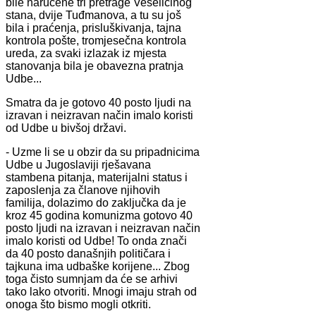
bile naručene tri pretrage Veseličinog
stana, dvije Tuđmanova, a tu su još
bila i praćenja, prisluškivanja, tajna
kontrola pošte, tromjesečna kontrola
ureda, za svaki izlazak iz mjesta
stanovanja bila je obavezna pratnja
Udbe...
Smatra da je gotovo 40 posto ljudi na
izravan i neizravan način imalo koristi
od Udbe u bivšoj državi.
- Uzme li se u obzir da su pripadnicima
Udbe u Jugoslaviji rješavana
stambena pitanja, materijalni status i
zaposlenja za članove njihovih
familija, dolazimo do zaključka da je
kroz 45 godina komunizma gotovo 40
posto ljudi na izravan i neizravan način
imalo koristi od Udbe! To onda znači
da 40 posto današnjih političara i
tajkuna ima udbaške korijene... Zbog
toga čisto sumnjam da će se arhivi
tako lako otvoriti. Mnogi imaju strah od
onoga što bismo mogli otkriti.