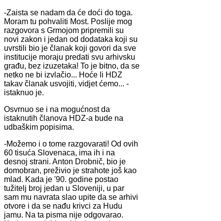
-Zaista se nadam da će doći do toga.
Moram tu pohvaliti Most. Poslije mog
razgovora s Grmojom pripremili su
novi zakon i jedan od dodataka koji su
uvrstili bio je članak koji govori da sve
institucije moraju predati svu arhivsku
građu, bez izuzetaka! To je bitno, da se
netko ne bi izvlačio... Hoće li HDZ
takav članak usvojiti, vidjet ćemo... -
istaknuo je.
Osvrnuo se i na mogućnost da
istaknutih članova HDZ-a bude na
udbaškim popisima.
-Možemo i o tome razgovarati! Od ovih
60 tisuća Slovenaca, ima ih i na
desnoj strani. Anton Drobnič, bio je
domobran, preživio je strahote još kao
mlad. Kada je '90. godine postao
tužitelj broj jedan u Sloveniji, u par
sam mu navrata slao upite da se arhivi
otvore i da se nađu krivci za Hudu
jamu. Na ta pisma nije odgovarao.