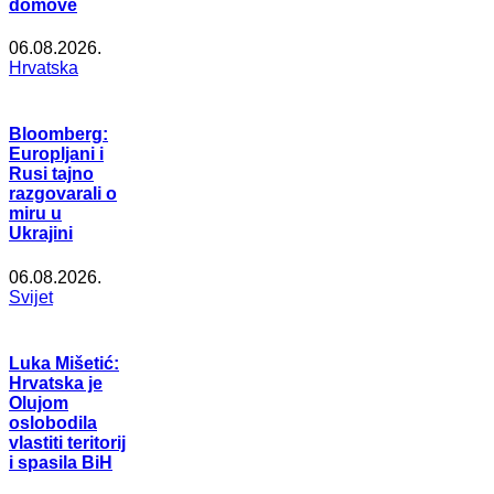
domove
06.08.2026.
Hrvatska
Bloomberg:
Europljani i
Rusi tajno
razgovarali o
miru u
Ukrajini
06.08.2026.
Svijet
Luka Mišetić:
Hrvatska je
Olujom
oslobodila
vlastiti teritorij
i spasila BiH