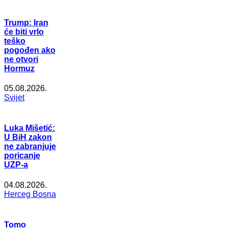
Trump: Iran
će biti vrlo
teško
pogođen ako
ne otvori
Hormuz
05.08.2026.
Svijet
Luka Mišetić:
U BiH zakon
ne zabranjuje
poricanje
UZP-a
04.08.2026.
Herceg Bosna
Tomo