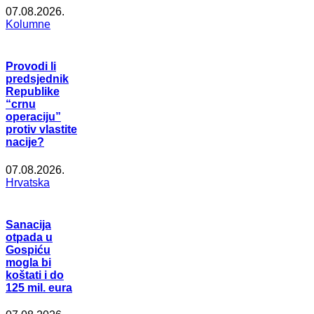
07.08.2026.
Kolumne
Provodi li
predsjednik
Republike
“crnu
operaciju”
protiv vlastite
nacije?
07.08.2026.
Hrvatska
Sanacija
otpada u
Gospiću
mogla bi
koštati i do
125 mil. eura