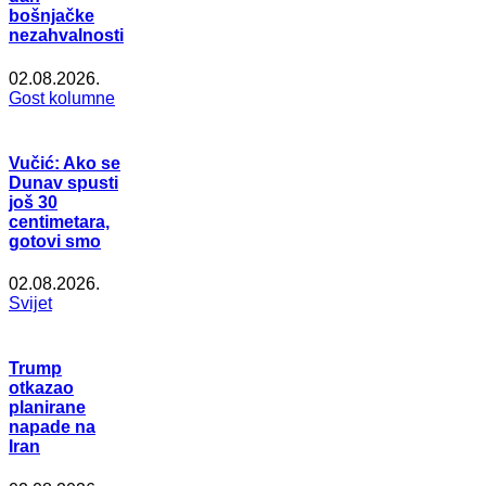
bošnjačke
nezahvalnosti
02.08.2026.
Gost kolumne
Vučić: Ako se
Dunav spusti
još 30
centimetara,
gotovi smo
02.08.2026.
Svijet
Trump
otkazao
planirane
napade na
Iran