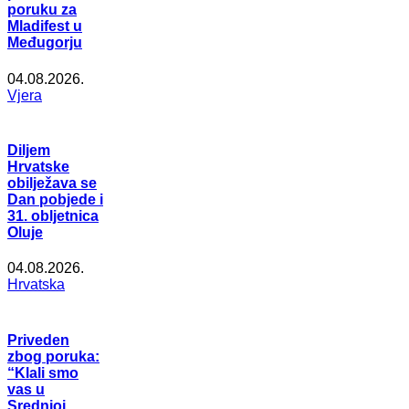
poruku za
Mladifest u
Međugorju
04.08.2026.
Vjera
Diljem
Hrvatske
obilježava se
Dan pobjede i
31. obljetnica
Oluje
04.08.2026.
Hrvatska
Priveden
zbog poruka:
“Klali smo
vas u
Srednjoj