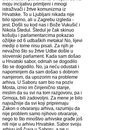
moju incijativu primljeni i mnogi
istraživači i žrtve komunizma iz
Hrvatske. To u Ljubljani nikada nije
bilo sporno, ali u Zagrebu izgleda -
jest. Došli su kod nas i Bože Vukušić i
Nikola Štedul. Štedul je čak skinuo
košulju i parlamentarcima pokazao
ožiljke od 6 udbaških metaka! No, lijevi
mediji o tome nisu pisali. Za njih je
nevažno što su žrtve Udbe došle u
slovenski parlament. Kada sam došao
u Hrvatski sabor, odmah se dogodilo
što se dogodilo. No, ja neću odustati i
napominjem da sam došao s dobrom
namjerom, da upozorim na probleme
arhiva. U Saboru sam bio na poziv
Mosta, iznio im činjenično stanje,
mislim da su svi na tom razgovoru, pa i
Grmoja, bili zadovoljni. Za mene je bilo
najvažnije da svi koji pripremaju
Zakon o otvaranju arhiva, razumiju da
nije problem samo njihovo otvaranje,
nego to što mnoštvo arhivske građe još
niti nije u arhivu Hrvatske. Sabor svoju
arhivu još čuva u Saboru, a ne u