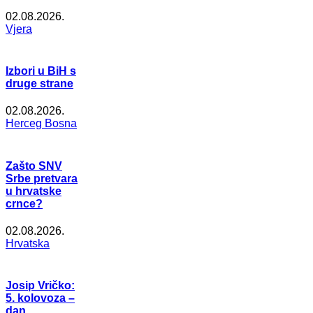
02.08.2026.
Vjera
Izbori u BiH s
druge strane
02.08.2026.
Herceg Bosna
Zašto SNV
Srbe pretvara
u hrvatske
crnce?
02.08.2026.
Hrvatska
Josip Vričko:
5. kolovoza –
dan