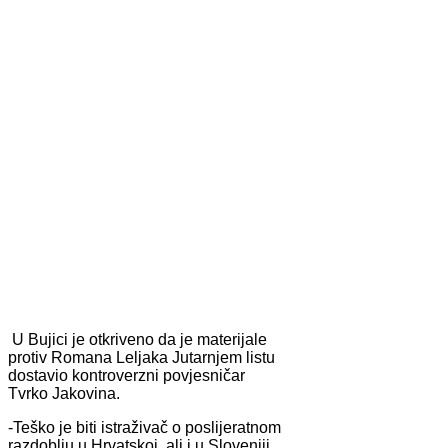
U Bujici je otkriveno da je materijale
protiv Romana Leljaka Jutarnjem listu
dostavio kontroverzni povjesničar
Tvrko Jakovina.
-Teško je biti istraživač o poslijeratnom
razdoblju u Hrvatskoj, ali i u Sloveniji.