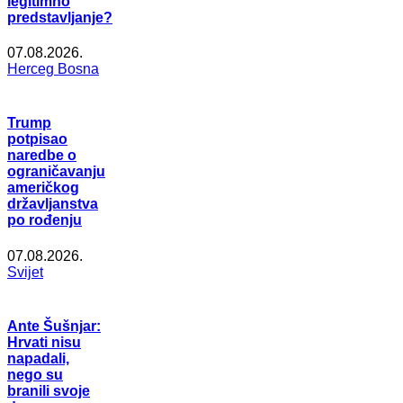
legitimno
predstavljanje?
07.08.2026.
Herceg Bosna
Trump
potpisao
naredbe o
ograničavanju
američkog
državljanstva
po rođenju
07.08.2026.
Svijet
Ante Šušnjar:
Hrvati nisu
napadali,
nego su
branili svoje