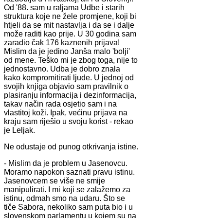
Od '88. sam u raljama Udbe i starih
struktura koje ne žele promjene, koji bi
htjeli da se mit nastavlja i da se i dalje
može raditi kao prije. U 30 godina sam
zaradio čak 176 kaznenih prijava!
Mislim da je jedino Janša malo 'bolji'
od mene. Teško mi je zbog toga, nije to
jednostavno. Udba je dobro znala
kako kompromitirati ljude. U jednoj od
svojih knjiga objavio sam pravilnik o
plasiranju informacija i dezinformacija,
takav način rada osjetio sam i na
vlastitoj koži. Ipak, većinu prijava na
kraju sam riješio u svoju korist - rekao
je Leljak.
Ne odustaje od punog otkrivanja istine.
- Mislim da je problem u Jasenovcu.
Moramo napokon saznati pravu istinu.
Jasenovcem se više ne smije
manipulirati. I mi koji se zalažemo za
istinu, odmah smo na udaru. Što se
tiče Sabora, nekoliko sam puta bio i u
slovenskom parlamentu u kojem su na