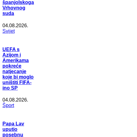
španjolskoga
Vrhovnog
suda
04.08.2026.
Svijet
UEFA s
Azijom i
Amerikama
pokreće
natjecanje
koje bi moglo
uništiti FIFA-
ino SP
04.08.2026.
Šport
Papa Lav
uputio
posebnu