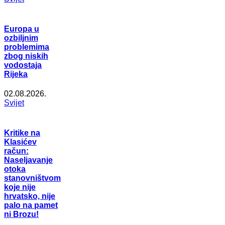
Europa u
ozbiljnim
problemima
zbog niskih
vodostaja
Rijeka
02.08.2026.
Svijet
Kritike na
Klasićev
račun:
Naseljavanje
otoka
stanovništvom
koje nije
hrvatsko, nije
palo na pamet
ni Brozu!