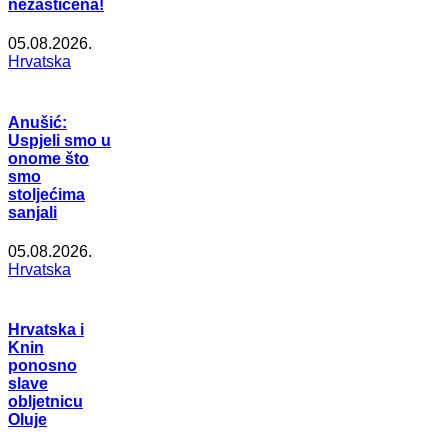
nezaštićena!
05.08.2026.
Hrvatska
Anušić:
Uspjeli smo u
onome što
smo
stoljećima
sanjali
05.08.2026.
Hrvatska
Hrvatska i
Knin
ponosno
slave
obljetnicu
Oluje