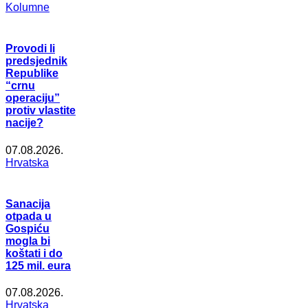
Kolumne
Provodi li
predsjednik
Republike
“crnu
operaciju”
protiv vlastite
nacije?
07.08.2026.
Hrvatska
Sanacija
otpada u
Gospiću
mogla bi
koštati i do
125 mil. eura
07.08.2026.
Hrvatska