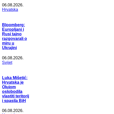
06.08.2026.
Hrvatska
Bloomberg:
Europljani i
Rusi tajno
razgovarali o
miru u
Ukrajini
06.08.2026.
Svijet
Luka Mišetić:
Hrvatska je
Olujom
oslobodila
vlastiti teritorij
i spasila BiH
06.08.2026.