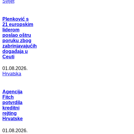
Svijet
Plenković s
21 europskim
liderom
poslao oštru
poruku zbog
zabrinjavajućih
događaja u
Ceuti
01.08.2026.
Hrvatska
Agencija
Fitch
potvrdila
kreditni
rejting
Hrvatske
01.08.2026.