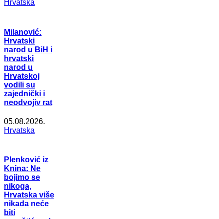
Hrvatska
Milanović:
Hrvatski
narod u BiH i
hrvatski
narod u
Hrvatskoj
vodili su
zajednički i
neodvojiv rat
05.08.2026.
Hrvatska
Plenković iz
Knina: Ne
bojimo se
nikoga,
Hrvatska više
nikada neće
biti