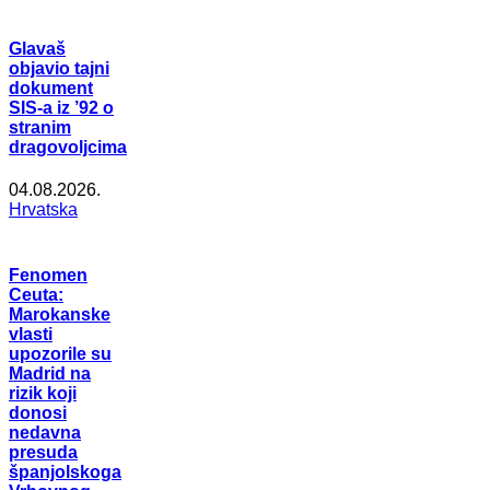
Glavaš
objavio tajni
dokument
SIS-a iz ’92 o
stranim
dragovoljcima
04.08.2026.
Hrvatska
Fenomen
Ceuta:
Marokanske
vlasti
upozorile su
Madrid na
rizik koji
donosi
nedavna
presuda
španjolskoga