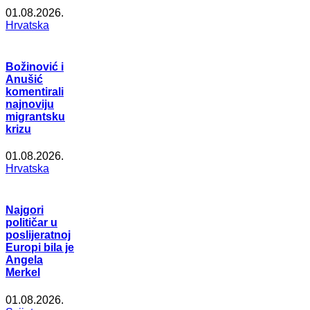
01.08.2026.
Hrvatska
Božinović i
Anušić
komentirali
najnoviju
migrantsku
krizu
01.08.2026.
Hrvatska
Najgori
političar u
poslijeratnoj
Europi bila je
Angela
Merkel
01.08.2026.