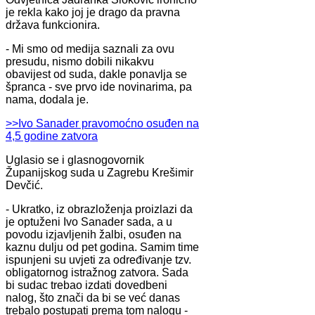
je rekla kako joj je drago da pravna
država funkcionira.
- Mi smo od medija saznali za ovu
presudu, nismo dobili nikakvu
obavijest od suda, dakle ponavlja se
špranca - sve prvo ide novinarima, pa
nama, dodala je.
>>Ivo Sanader pravomoćno osuđen na
4,5 godine zatvora
Uglasio se i glasnogovornik
Županijskog suda u Zagrebu Krešimir
Devčić.
- Ukratko, iz obrazloženja proizlazi da
je optuženi Ivo Sanader sada, a u
povodu izjavljenih žalbi, osuđen na
kaznu dulju od pet godina. Samim time
ispunjeni su uvjeti za određivanje tzv.
obligatornog istražnog zatvora. Sada
bi sudac trebao izdati dovedbeni
nalog, što znači da bi se već danas
trebalo postupati prema tom nalogu -