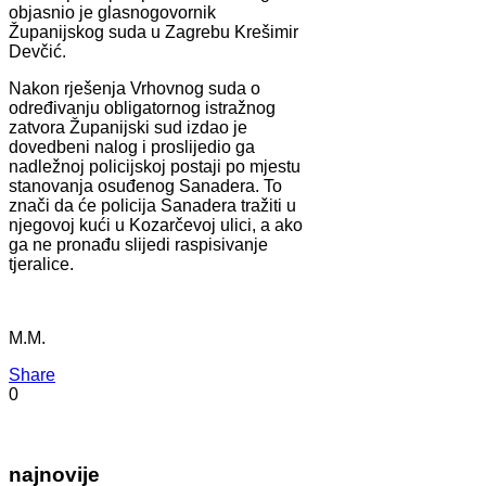
objasnio je glasnogovornik
Županijskog suda u Zagrebu Krešimir
Devčić.
Nakon rješenja Vrhovnog suda o
određivanju obligatornog istražnog
zatvora Županijski sud izdao je
dovedbeni nalog i proslijedio ga
nadležnoj policijskoj postaji po mjestu
stanovanja osuđenog Sanadera. To
znači da će policija Sanadera tražiti u
njegovoj kući u Kozarčevoj ulici, a ako
ga ne pronađu slijedi raspisivanje
tjeralice.
M.M.
Share
0
najnovije