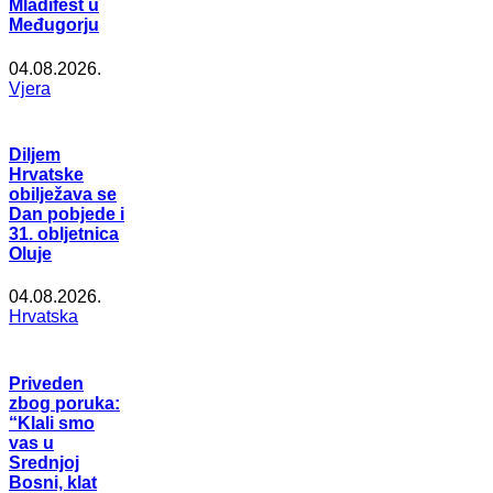
Mladifest u
Međugorju
04.08.2026.
Vjera
Diljem
Hrvatske
obilježava se
Dan pobjede i
31. obljetnica
Oluje
04.08.2026.
Hrvatska
Priveden
zbog poruka:
“Klali smo
vas u
Srednjoj
Bosni, klat