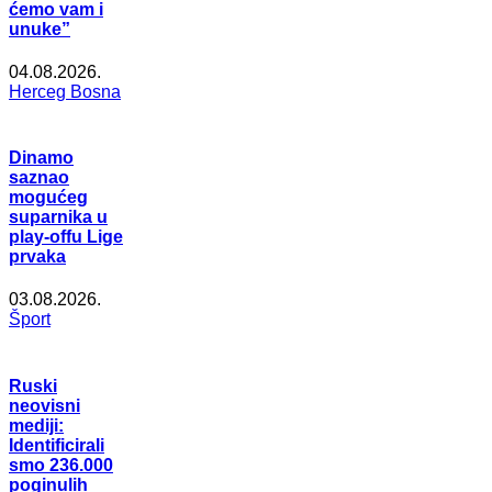
ćemo vam i
unuke”
04.08.2026.
Herceg Bosna
Dinamo
saznao
mogućeg
suparnika u
play-offu Lige
prvaka
03.08.2026.
Šport
Ruski
neovisni
mediji:
Identificirali
smo 236.000
poginulih