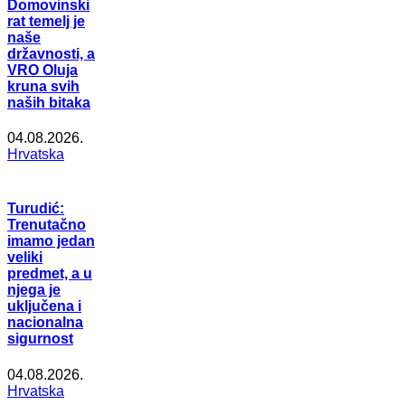
Domovinski
rat temelj je
naše
državnosti, a
VRO Oluja
kruna svih
naših bitaka
04.08.2026.
Hrvatska
Turudić:
Trenutačno
imamo jedan
veliki
predmet, a u
njega je
uključena i
nacionalna
sigurnost
04.08.2026.
Hrvatska