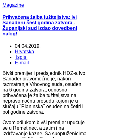
Magazine
Prihvaćena žalba tužiteljstva: Ivi
Sanaderu šest godina zatvora -
Županijski sud izdao dovedbeni
nalog!
04.04.2019.
Hrvatska
Ispis
E-mail
Bivši premijer i predsjednik HDZ-a Ivo
Sanader pravomoćno je, nakon
razmatranja Vrhovnog suda, osuđen
na 6 godina zatvora, odnosno
prihvaćena je žalba tužiteljstva na
nepravomoćnu presudu kojom je u
slučaju "Planinska" osuđen na četiri i
pol godine zatvora.
Ovom odlukom bivši premijer upućuje
se u Remetinec, a zatim i na
izdržavanje kazne. Sa suoptuženicima