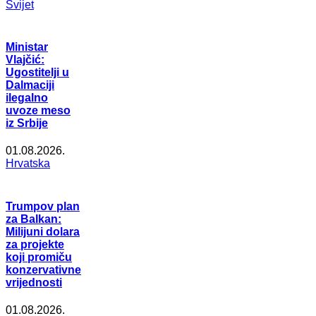
Svijet
Ministar
Vlajčić:
Ugostitelji u
Dalmaciji
ilegalno
uvoze meso
iz Srbije
01.08.2026.
Hrvatska
Trumpov plan
za Balkan:
Milijuni dolara
za projekte
koji promiču
konzervativne
vrijednosti
01.08.2026.