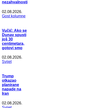
nezahvalnosti
02.08.2026.
Gost kolumne
Vučić: Ako se
Dunav spusti
još 30
centimetara,
gotovi smo
02.08.2026.
Svijet
Trump
otkazao
planirane
napade na
Iran
02.08.2026.
Svijet