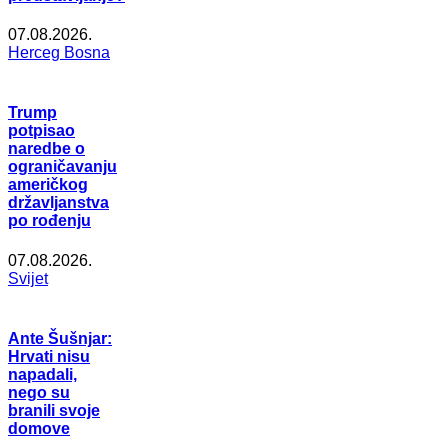
07.08.2026.
Herceg Bosna
Trump
potpisao
naredbe o
ograničavanju
američkog
državljanstva
po rođenju
07.08.2026.
Svijet
Ante Šušnjar:
Hrvati nisu
napadali,
nego su
branili svoje
domove