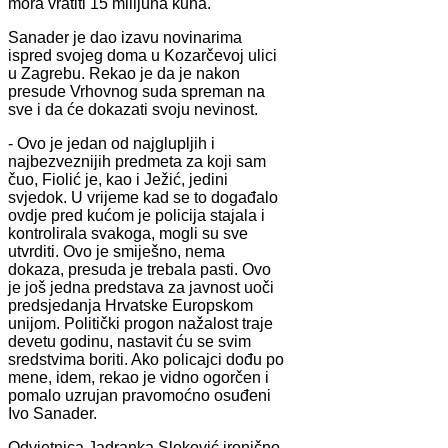
mora vratiti 15 milijuna kuna.
Sanader je dao izavu novinarima
ispred svojeg doma u Kozarčevoj ulici
u Zagrebu. Rekao je da je nakon
presude Vrhovnog suda spreman na
sve i da će dokazati svoju nevinost.
- Ovo je jedan od najglupljih i
najbezveznijih predmeta za koji sam
čuo, Fiolić je, kao i Ježić, jedini
svjedok. U vrijeme kad se to događalo
ovdje pred kućom je policija stajala i
kontrolirala svakoga, mogli su sve
utvrditi. Ovo je smiješno, nema
dokaza, presuda je trebala pasti. Ovo
je još jedna predstava za javnost uoči
predsjedanja Hrvatske Europskom
unijom. Politički progon nažalost traje
devetu godinu, nastavit ću se svim
sredstvima boriti. Ako policajci dođu po
mene, idem, rekao je vidno ogorčen i
pomalo uzrujan pravomoćno osuđeni
Ivo Sanader.
Odvjetnica Jadranka Sloković ironično