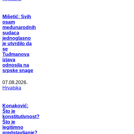
Mišetić: Svih
osam
međunarodnih
sudaca
jednoglasno
je utvrdilo da
se
Tuđmanova
izjava
odnosila na
srpske snage
07.08.2026.
Hrvatska
Konaković:
Što je
konstitutivnost?
Što je
legitimno
predstavljanje?