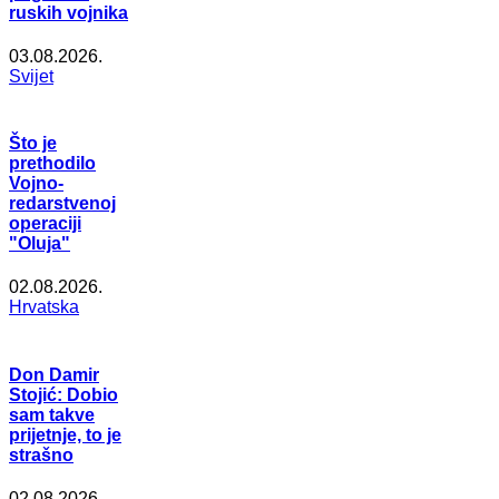
ruskih vojnika
03.08.2026.
Svijet
Što je
prethodilo
Vojno-
redarstvenoj
operaciji
"Oluja"
02.08.2026.
Hrvatska
Don Damir
Stojić: Dobio
sam takve
prijetnje, to je
strašno
02.08.2026.