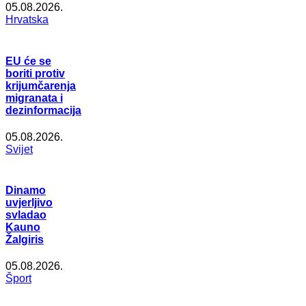
05.08.2026.
Hrvatska
EU će se
boriti protiv
krijumčarenja
migranata i
dezinformacija
05.08.2026.
Svijet
Dinamo
uvjerljivo
svladao
Kauno
Žalgiris
05.08.2026.
Šport