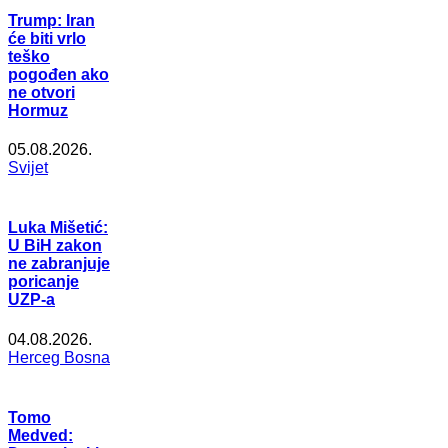
Trump: Iran
će biti vrlo
teško
pogođen ako
ne otvori
Hormuz
05.08.2026.
Svijet
Luka Mišetić:
U BiH zakon
ne zabranjuje
poricanje
UZP-a
04.08.2026.
Herceg Bosna
Tomo
Medved: