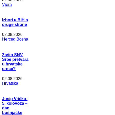
Vjera
Izbori u BiH s
druge strane
02.08.2026.
Herceg Bosna
Zašto SNV
Srbe pretvara
u hrvatske
crnce?
02.08.2026.
Hrvatska
Josip Vričko:
5. kolovoza –
dan
bošnjačke