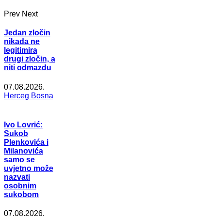
Prev
Next
Jedan zločin
nikada ne
legitimira
drugi zločin, a
niti odmazdu
07.08.2026.
Herceg Bosna
Ivo Lovrić:
Sukob
Plenkovića i
Milanovića
samo se
uvjetno može
nazvati
osobnim
sukobom
07.08.2026.