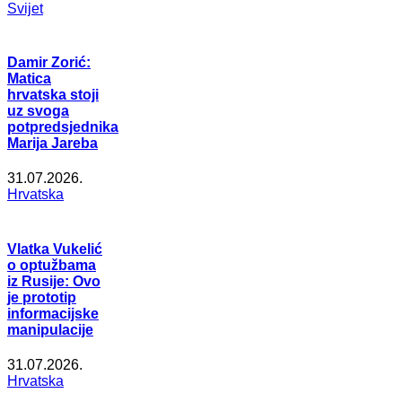
Svijet
Damir Zorić:
Matica
hrvatska stoji
uz svoga
potpredsjednika
Marija Jareba
31.07.2026.
Hrvatska
Vlatka Vukelić
o optužbama
iz Rusije: Ovo
je prototip
informacijske
manipulacije
31.07.2026.
Hrvatska