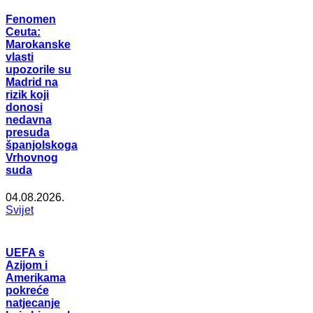
Fenomen
Ceuta:
Marokanske
vlasti
upozorile su
Madrid na
rizik koji
donosi
nedavna
presuda
španjolskoga
Vrhovnog
suda
04.08.2026.
Svijet
UEFA s
Azijom i
Amerikama
pokreće
natjecanje