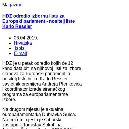
Magazine
HDZ odredio izbornu listu za
Europski parlament - nositelj liste
Karlo Ressler
06.04.2019.
Hrvatska
Ispis
E-mail
HDZ je u petak odredio kojih će 12
kandidata biti na njihovoj listi za izbore
članova za Europski parlament, a
nositelj liste bit će Karlo Ressler,
savjetnik premijera Andreja Plenkovića
i koordinator izrade stranačkog
programa za europarlamentarne
izbore.
Na drugom mjestu je aktualna
europarlamentarka Dubravka Šuica.
Na trećem mjestu je saborski
zastupnik Tomislav Sokol, na