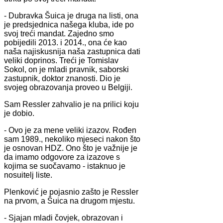
- Dubravka Šuica je druga na listi, ona
je predsjednica našega kluba, ide po
svoj treći mandat. Zajedno smo
pobijedili 2013. i 2014., ona će kao
naša najiskusnija naša zastupnica dati
veliki doprinos. Treći je Tomislav
Sokol, on je mladi pravnik, saborski
zastupnik, doktor znanosti. Dio je
svojeg obrazovanja proveo u Belgiji.
Sam Ressler zahvalio je na prilici koju
je dobio.
- Ovo je za mene veliki izazov. Rođen
sam 1989., nekoliko mjeseci nakon što
je osnovan HDZ. Ono što je važnije je
da imamo odgovore za izazove s
kojima se suočavamo - istaknuo je
nosuitelj liste.
Plenković je pojasnio zašto je Ressler
na prvom, a Šuica na drugom mjestu.
- Sjajan mladi čovjek, obrazovan i