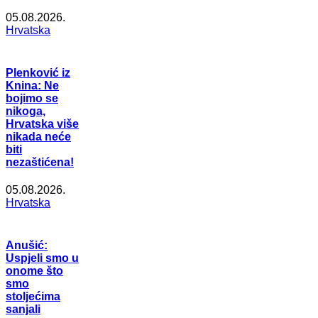
05.08.2026.
Hrvatska
Plenković iz
Knina: Ne
bojimo se
nikoga,
Hrvatska više
nikada neće
biti
nezaštićena!
05.08.2026.
Hrvatska
Anušić:
Uspjeli smo u
onome što
smo
stoljećima
sanjali