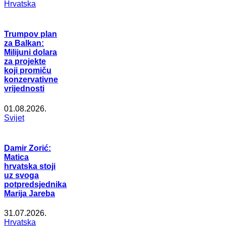
Hrvatska
Trumpov plan
za Balkan:
Milijuni dolara
za projekte
koji promiču
konzervativne
vrijednosti
01.08.2026.
Svijet
Damir Zorić:
Matica
hrvatska stoji
uz svoga
potpredsjednika
Marija Jareba
31.07.2026.
Hrvatska