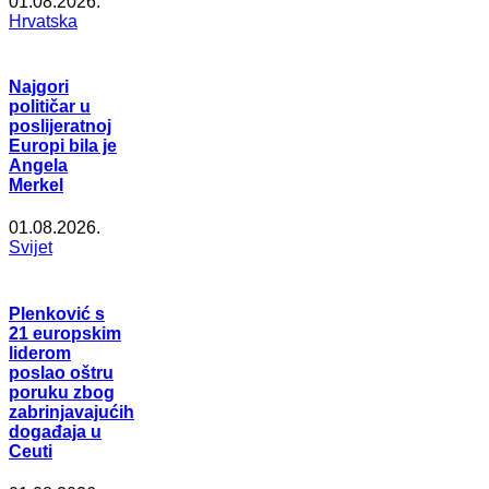
01.08.2026.
Hrvatska
Najgori
političar u
poslijeratnoj
Europi bila je
Angela
Merkel
01.08.2026.
Svijet
Plenković s
21 europskim
liderom
poslao oštru
poruku zbog
zabrinjavajućih
događaja u
Ceuti