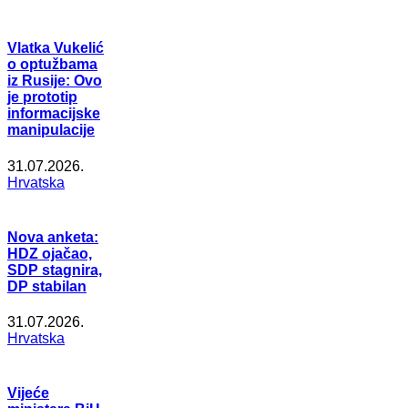
Vlatka Vukelić
o optužbama
iz Rusije: Ovo
je prototip
informacijske
manipulacije
31.07.2026.
Hrvatska
Nova anketa:
HDZ ojačao,
SDP stagnira,
DP stabilan
31.07.2026.
Hrvatska
Vijeće