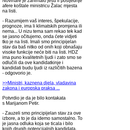
Novinare je zanimalo jesu li posljednje
afere koštale ministricu Žalac mjesta
na listi.
- Razumijem vaš interes, špekulacije,
prognoze, ima li klimatskih promjena ili
nema... U nizu tema sam rekao tek kad
se jasno očitujemo, onda ćete vidjeti
tko je na listi. Imali smo principijelan
stav da baš nitko od onih koji obnašaju
visoke funkcije neće biti na listi. HDZ
ima puno kvalitetnih ljudi i zato smo se
odlučili da ove kandidatkinje i
kandidati budu ljudi iz različitih bazena
- odgovorio je.
>>Ministri, kaznena djela, vladavina
zakona i europska praksa ...
Potvrdio je da je bilo kontakata
s Marijanom Petir.
- Zauzeli smo principijelan stav za ove
izbore, a to je da idemo samostalno. To
je jasna odluka koja se ticala i bilo
kojih drugih potencijalnih kandidata.