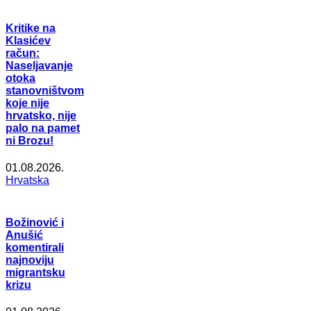
Kritike na
Klasićev
račun:
Naseljavanje
otoka
stanovništvom
koje nije
hrvatsko, nije
palo na pamet
ni Brozu!
01.08.2026.
Hrvatska
Božinović i
Anušić
komentirali
najnoviju
migrantsku
krizu