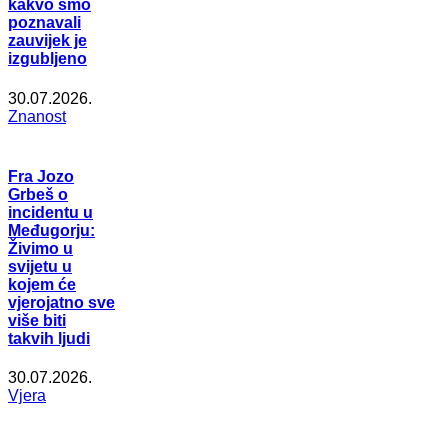
kakvo smo
poznavali
zauvijek je
izgubljeno
30.07.2026.
Znanost
Fra Jozo
Grbeš o
incidentu u
Međugorju:
Živimo u
svijetu u
kojem će
vjerojatno sve
više biti
takvih ljudi
30.07.2026.
Vjera