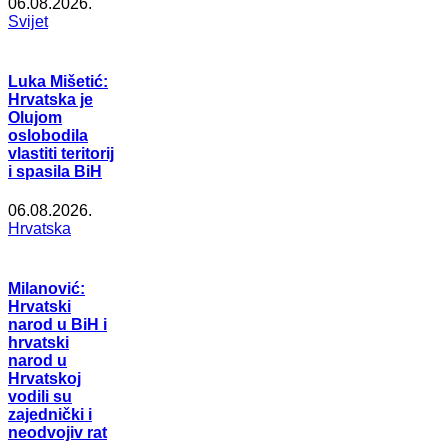
06.08.2026.
Svijet
Luka Mišetić:
Hrvatska je
Olujom
oslobodila
vlastiti teritorij
i spasila BiH
06.08.2026.
Hrvatska
Milanović:
Hrvatski
narod u BiH i
hrvatski
narod u
Hrvatskoj
vodili su
zajednički i
neodvojiv rat