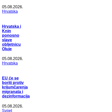
05.08.2026.
Hrvatska
Hrvatska i
Knin
ponosno
slave
obljetnicu
Oluje
05.08.2026.
Hrvatska
EU će se
boriti protiv
krijumčarenja
migranata i
dezinformacija
05.08.2026.
Svijet