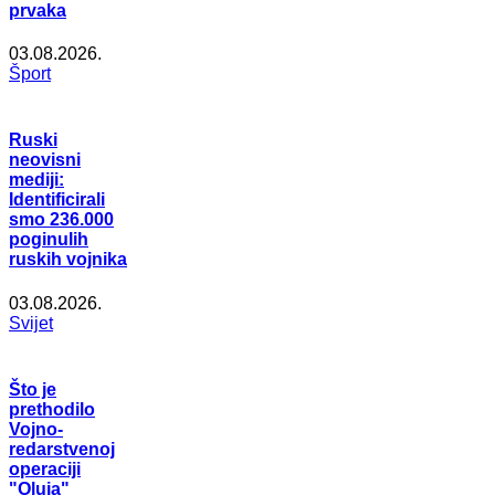
prvaka
03.08.2026.
Šport
Ruski
neovisni
mediji:
Identificirali
smo 236.000
poginulih
ruskih vojnika
03.08.2026.
Svijet
Što je
prethodilo
Vojno-
redarstvenoj
operaciji
"Oluja"