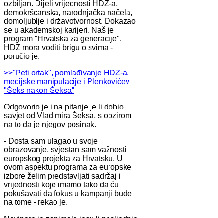
ozbiljan. Dijeli vrijednosti HDZ-a,
demokršćanska, narodnjačka načela,
domoljublje i državotvornost. Dokazao
se u akademskoj karijeri. Naš je
program "Hrvatska za generacije".
HDZ mora voditi brigu o svima -
poručio je.
>>"Peti ortak", pomlađivanje HDZ-a,
medijske manipulacije i Plenkovićev
"Šeks nakon Šeksa"
Odgovorio je i na pitanje je li dobio
savjet od Vladimira Šeksa, s obzirom
na to da je njegov posinak.
- Dosta sam ulagao u svoje
obrazovanje, svjestan sam važnosti
europskog projekta za Hrvatsku. U
ovom aspektu programa za europske
izbore želim predstavljati sadržaj i
vrijednosti koje imamo tako da ću
pokušavati da fokus u kampanji bude
na tome - rekao je.