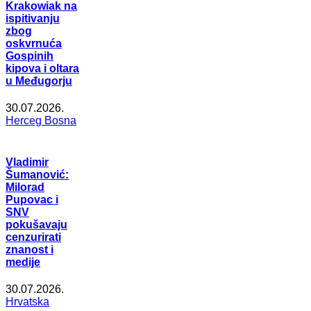
Krakowiak na
ispitivanju
zbog
oskvrnuća
Gospinih
kipova i oltara
u Međugorju
30.07.2026.
Herceg Bosna
Vladimir
Šumanović:
Milorad
Pupovac i
SNV
pokušavaju
cenzurirati
znanost i
medije
30.07.2026.
Hrvatska