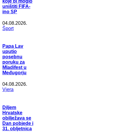
koje bi moglo
uništiti FIFA-
ino SP
04.08.2026.
Šport
Papa Lav
uputio
posebnu
poruku za
Mladifest u
Međugorju
04.08.2026.
Vjera
Diljem
Hrvatske
obilježava se
Dan pobjede i
31. obljetnica