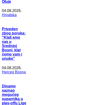
Oluje
04.08.2026.
Hrvatska
Priveden
zbog poruka:
“Klali smo
vas u
Srednjoj
Bosni, klat
ćemo vam i
unuke”
04.08.2026.
Herceg Bosna
Dinamo
saznao
mogućeg
suparnika u
play-offu Lige