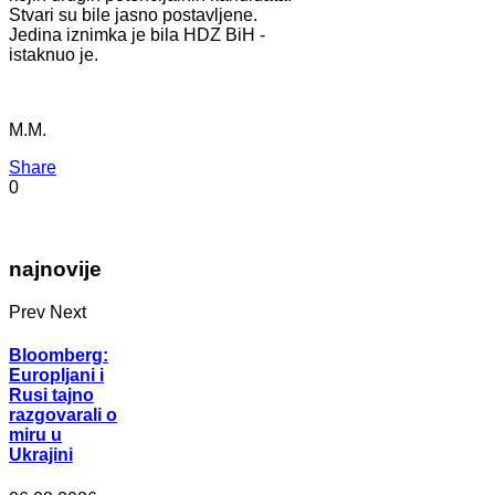
Stvari su bile jasno postavljene.
Jedina iznimka je bila HDZ BiH -
istaknuo je.
M.M.
Share
0
najnovije
Prev
Next
Bloomberg:
Europljani i
Rusi tajno
razgovarali o
miru u
Ukrajini