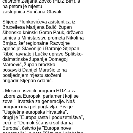
četvrtom Željana Zovko (HDZ BiH), a
na petom je mjestu
zastupnica Sunčana Glavak.
Slijede Plenkovićeva asistentica iz
Bruxellesa Marijana Balić, župan
šibensko-kninski Goran Pauk, državna
tajnica u Ministarstvu prometa Nikolina
Brnjac, šef regionalne Razvojne
agencije Slavonije i Baranje Stjepan
Ribić, ravnatelj Lučke uprave Splitsko-
dalmatinske županije Domagoj
Maroević, župan brodsko-
posavski Danijel Marušić te na
posljednjem mjestu stožerni
brigadir Stjepan Adanić.
- Mi smo usvojili program HDZ-a za
izbore za Europski parlament koji se
zove "Hrvatska za generacije. Naš
program ima pet poglavlja. Prvi je
"Uspješna europska Hrvatska",
drugi je "Europa rasta i poduzetništva",
treći je "Demokršćanski solidarna
Europa", četvrto je "Europa nove