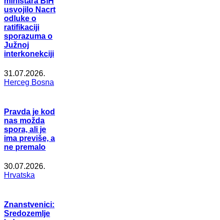
ministara BiH
usvojilo Nacrt
odluke o
ratifikaciji
sporazuma o
Južnoj
interkonekciji
31.07.2026.
Herceg Bosna
Pravda je kod
nas možda
spora, ali je
ima previše, a
ne premalo
30.07.2026.
Hrvatska
Znanstvenici:
Sredozemlje