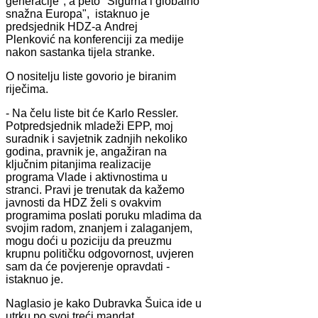
generacije", a peto "Sigurna i globalno
snažna Europa", istaknuo je
predsjednik HDZ-a Andrej
Plenković na konferenciji za medije
nakon sastanka tijela stranke.
O nositelju liste govorio je biranim
riječima.
- Na čelu liste bit će Karlo Ressler.
Potpredsjednik mladeži EPP, moj
suradnik i savjetnik zadnjih nekoliko
godina, pravnik je, angažiran na
ključnim pitanjima realizacije
programa Vlade i aktivnostima u
stranci. Pravi je trenutak da kažemo
javnosti da HDZ želi s ovakvim
programima poslati poruku mladima da
svojim radom, znanjem i zalaganjem,
mogu doći u poziciju da preuzmu
krupnu političku odgovornost, uvjeren
sam da će povjerenje opravdati -
istaknuo je.
Naglasio je kako Dubravka Šuica ide u
utrku po svoj treći mandat.