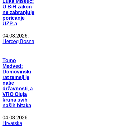
Luka Mišetić:
U BiH zakon
ne zabranjuje
poricanje
UZP-a
04.08.2026.
Herceg Bosna
Tomo
Medved:
Domovinski
rat temelj je
naše
državnosti, a
VRO Oluja
kruna svih
naših bitaka
04.08.2026.
Hrvatska