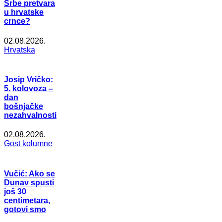
Srbe pretvara
u hrvatske
crnce?
02.08.2026.
Hrvatska
Josip Vričko:
5. kolovoza –
dan
bošnjačke
nezahvalnosti
02.08.2026.
Gost kolumne
Vučić: Ako se
Dunav spusti
još 30
centimetara,
gotovi smo