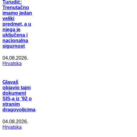
Turudić:
Trenutačno
imamo jedan
veliki
predmet, a u
njega je
uključena i
nacionalna
sigurnost
04.08.2026.
Hrvatska
Glavaš
objavio tajni
dokument
SIS-a iz ’92 o
stranim
dragovoljcima
04.08.2026.
Hrvatska