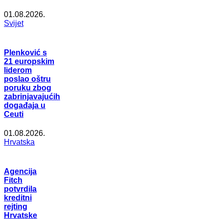
01.08.2026.
Svijet
Plenković s
21 europskim
liderom
poslao oštru
poruku zbog
zabrinjavajućih
događaja u
Ceuti
01.08.2026.
Hrvatska
Agencija
Fitch
potvrdila
kreditni
rejting
Hrvatske