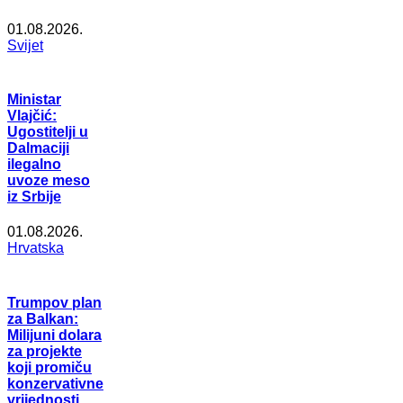
01.08.2026.
Svijet
Ministar
Vlajčić:
Ugostitelji u
Dalmaciji
ilegalno
uvoze meso
iz Srbije
01.08.2026.
Hrvatska
Trumpov plan
za Balkan:
Milijuni dolara
za projekte
koji promiču
konzervativne
vrijednosti