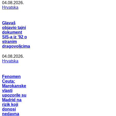
04.08.2026.
Hrvatska
Glavaš
objavio tajni
dokument
SIS-a iz ’92 o
stranim
dragovoljcima
04.08.2026.
Hrvatska
Fenomen
Ceuta:
Marokanske
vlasti
upozorile su
Madrid na
rizik koji
donosi
nedavna