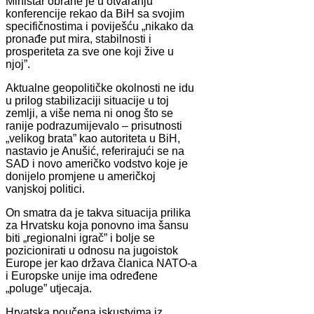
Ministar obrane je u otvaranju
konferencije rekao da BiH sa svojim
specifičnostima i poviješću „nikako da
pronađe put mira, stabilnosti i
prosperiteta za sve one koji žive u
njoj”.
Aktualne geopolitičke okolnosti ne idu
u prilog stabilizaciji situacije u toj
zemlji, a više nema ni onog što se
ranije podrazumijevalo – prisutnosti
„velikog brata” kao autoriteta u BiH,
nastavio je Anušić, referirajući se na
SAD i novo američko vodstvo koje je
donijelo promjene u američkoj
vanjskoj politici.
On smatra da je takva situacija prilika
za Hrvatsku koja ponovno ima šansu
biti „regionalni igrač” i bolje se
pozicionirati u odnosu na jugoistok
Europe jer kao država članica NATO-a
i Europske unije ima određene
„poluge” utjecaja.
Hrvatska poučena iskustvima iz