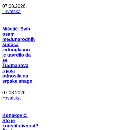
07.08.2026.
Hrvatska
Mišetić: Svih
osam
međunarodnih
sudaca
jednoglasno
je utvrdilo da
se
Tuđmanova
izjava
odnosila na
srpske snage
07.08.2026.
Hrvatska
Konaković:
Što je
konstitutivnost?