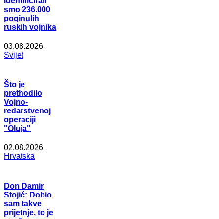
Identificirali
smo 236.000
poginulih
ruskih vojnika
03.08.2026.
Svijet
Što je
prethodilo
Vojno-
redarstvenoj
operaciji
"Oluja"
02.08.2026.
Hrvatska
Don Damir
Stojić: Dobio
sam takve
prijetnje, to je