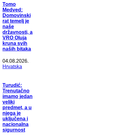
Tomo
Medved:
Domovinski
rat temelj je
naše
državnosti, a
VRO Oluja
kruna svih
naših bitaka
04.08.2026.
Hrvatska
Turudić:
Trenutačno
imamo jedan
veliki
predmet, a u
njega je
uključena i
nacionalna
sigurnost