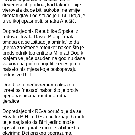
devedesetih godina, kad također nije
vjerovala da će biti sukoba, ne smije
okretati glavu od situacije u BiH koja je
u velikoj opasnosti, smatra Anušić.
Dopredsjednik Republike Srpske iz
redova Hrvata Davor Pranjić ipak
smatra da se „situacija smirila” te da
„nema zaoštrene retorike” nakon što je
predsjednik tog entiteta Milorad Dodik
krajem veljače osuđen na godinu dana
zatvora pa počeo prijetiti secesijom i
najavio niz mjera koje potkopavaju
jedinstvo BiH.
Dodik je u međuvremenu otišao u
Izrael pa 'nestao' nakon što je protiv
njega raspisana međunarodna
tjeralica.
Dopredsjednik RS-a poručio je da se
Hrvati u BiH i u RS-u ne trebaju brinuti
te je naglasio da BiH jedino može
opstati i osigurati si mir i stabilnost u
okvirima Dejtonskog sporazuma.