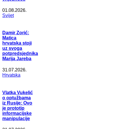
01.08.2026.
Svijet
Damir Zorić:
Matica
hrvatska stoji
uz svoga
potpredsjednika
Marija Jareba
31.07.2026.
Hrvatska
Vlatka Vukelić
o optužbama
iz Rusije: Ovo
je prototip
informacijske
manipulacije