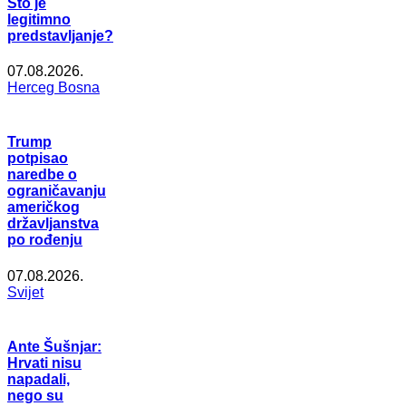
Što je
legitimno
predstavljanje?
07.08.2026.
Herceg Bosna
Trump
potpisao
naredbe o
ograničavanju
američkog
državljanstva
po rođenju
07.08.2026.
Svijet
Ante Šušnjar:
Hrvati nisu
napadali,
nego su