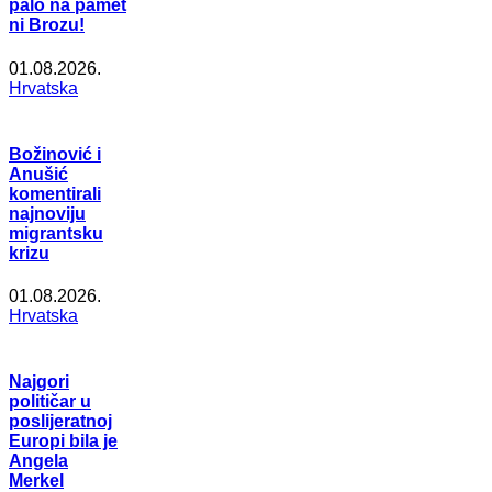
palo na pamet
ni Brozu!
01.08.2026.
Hrvatska
Božinović i
Anušić
komentirali
najnoviju
migrantsku
krizu
01.08.2026.
Hrvatska
Najgori
političar u
poslijeratnoj
Europi bila je
Angela
Merkel