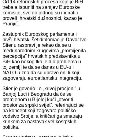
Od 14 reformskih procesa koje je BiH
trebala ispuniti na zahtjev Europske
komisije, sve do jednog su incirali i
proveli hrvatski dužnosnici, kazao je
Pranjić.
Zastupnik Europskog parlamenta i
bivši hrvatski šef diplomacije Davor Ivo
Stier u raspravi je rekao da se u
međunarodnim krugovima „promijenila
percepcija” hrvatskih predstavnika u
BiH kao nekog tko je dio problema u
toj zemlji te da se danas u EU-u i
NATO-u zna da su upravo oni ti koji
zagovaraju euroatlantsku integraciju.
Stier je govorio i o „krivoj procjeni” u
Banjoj Luci i Beogradu da će se
promjenom u Bijeloj kući „otvoriti
prostor za srpski svijet”, referirajući se
na koncept koji zagovara političko
vodstvo Srbije, a kritičari ga smatraju
krinkom za nastavak velikosrpskih
politika.