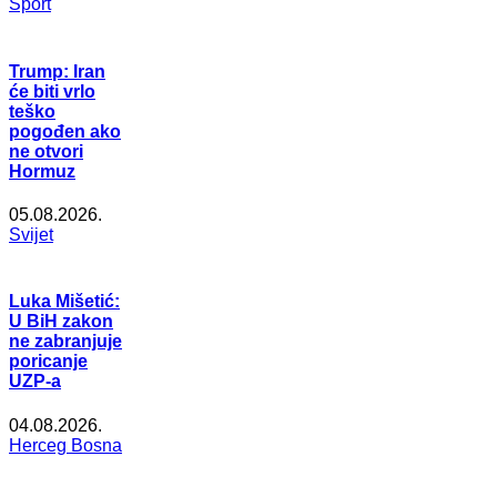
Šport
Trump: Iran
će biti vrlo
teško
pogođen ako
ne otvori
Hormuz
05.08.2026.
Svijet
Luka Mišetić:
U BiH zakon
ne zabranjuje
poricanje
UZP-a
04.08.2026.
Herceg Bosna