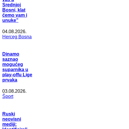
Srednjoj
Bosni, klat
ćemo vam i
unuke”
04.08.2026.
Herceg Bosna
Dinamo
saznao
mogućeg
suparnika u
play-offu Lige
prvaka
03.08.2026.
Šport
Ruski
neovisni
mediji: