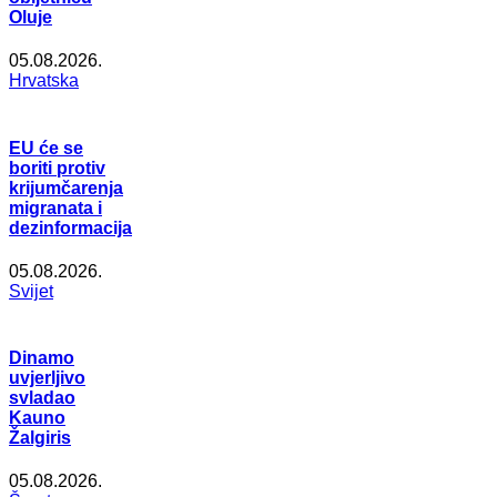
Oluje
05.08.2026.
Hrvatska
EU će se
boriti protiv
krijumčarenja
migranata i
dezinformacija
05.08.2026.
Svijet
Dinamo
uvjerljivo
svladao
Kauno
Žalgiris
05.08.2026.