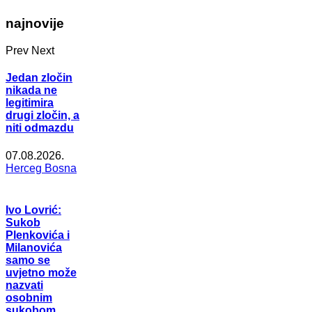
najnovije
Prev
Next
Jedan zločin
nikada ne
legitimira
drugi zločin, a
niti odmazdu
07.08.2026.
Herceg Bosna
Ivo Lovrić:
Sukob
Plenkovića i
Milanovića
samo se
uvjetno može
nazvati
osobnim
sukobom