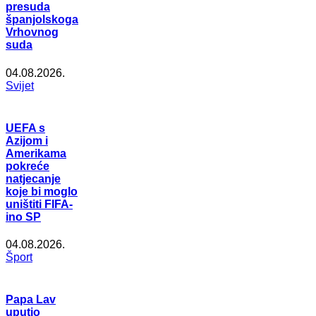
presuda
španjolskoga
Vrhovnog
suda
04.08.2026.
Svijet
UEFA s
Azijom i
Amerikama
pokreće
natjecanje
koje bi moglo
uništiti FIFA-
ino SP
04.08.2026.
Šport
Papa Lav
uputio