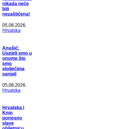
nikada neće
biti
nezaštićena!
05.08.2026.
Hrvatska
Anušić:
Uspjeli smo u
onome što
smo
stoljećima
sanjali
05.08.2026.
Hrvatska
Hrvatska i
Knin
ponosno
slave
obljetnicu