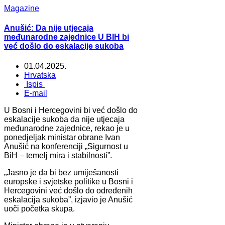
Magazine
Anušić: Da nije utjecaja
međunarodne zajednice U BIH bi
već došlo do eskalacije sukoba
01.04.2025.
Hrvatska
Ispis
E-mail
U Bosni i Hercegovini bi već došlo do
eskalacije sukoba da nije utjecaja
međunarodne zajednice, rekao je u
ponedjeljak ministar obrane Ivan
Anušić na konferenciji „Sigurnost u
BiH – temelj mira i stabilnosti”.
„Jasno je da bi bez umiješanosti
europske i svjetske politike u Bosni i
Hercegovini već došlo do određenih
eskalacija sukoba”, izjavio je Anušić
uoči početka skupa.