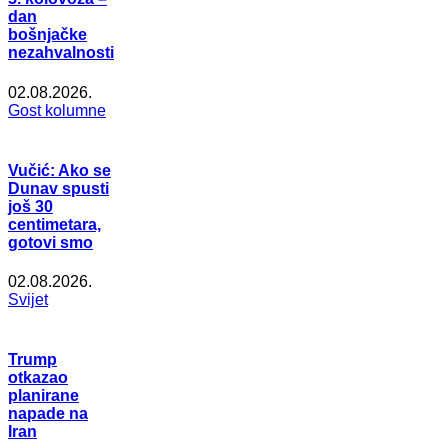
dan
bošnjačke
nezahvalnosti
02.08.2026.
Gost kolumne
Vučić: Ako se
Dunav spusti
još 30
centimetara,
gotovi smo
02.08.2026.
Svijet
Trump
otkazao
planirane
napade na
Iran