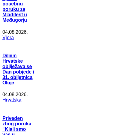
posebnu
poruku za
Mladifest u
Međugorju
04.08.2026.
Vjera
Diljem
Hrvatske
obilježava se
Dan pobjede i
31. obljetnica
Oluje
04.08.2026.
Hrvatska
Priveden
zbog poruka:
“Klali smo
vas u