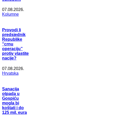
07.08.2026.
Kolumne
Provodi li
predsjednik
Republike
“crnu
operaciju”
protiv vlastite
nacije?
07.08.2026.
Hrvatska
Sanacija
otpada u
Gospiću
mogla bi
koštati i do
125 mil. eura