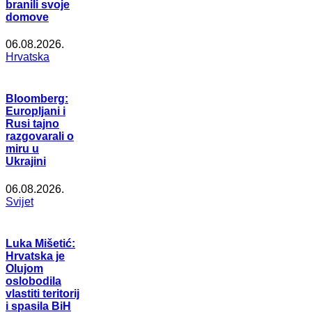
branili svoje
domove
06.08.2026.
Hrvatska
Bloomberg:
Europljani i
Rusi tajno
razgovarali o
miru u
Ukrajini
06.08.2026.
Svijet
Luka Mišetić:
Hrvatska je
Olujom
oslobodila
vlastiti teritorij
i spasila BiH