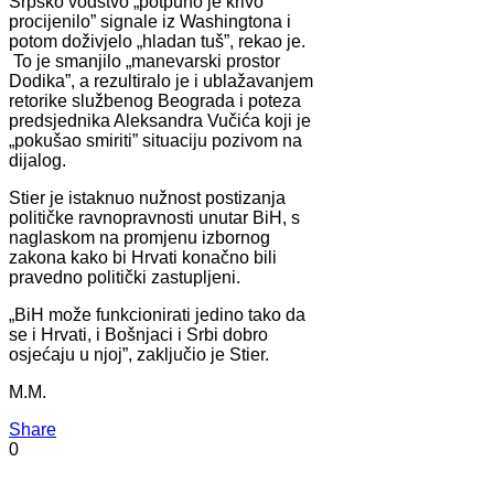
Srpsko vodstvo „potpuno je krivo
procijenilo” signale iz Washingtona i
potom doživjelo „hladan tuš”, rekao je.
To je smanjilo „manevarski prostor
Dodika”, a rezultiralo je i ublažavanjem
retorike službenog Beograda i poteza
predsjednika Aleksandra Vučića koji je
„pokušao smiriti” situaciju pozivom na
dijalog.
Stier je istaknuo nužnost postizanja
političke ravnopravnosti unutar BiH, s
naglaskom na promjenu izbornog
zakona kako bi Hrvati konačno bili
pravedno politički zastupljeni.
„BiH može funkcionirati jedino tako da
se i Hrvati, i Bošnjaci i Srbi dobro
osjećaju u njoj”, zaključio je Stier.
M.M.
Share
0