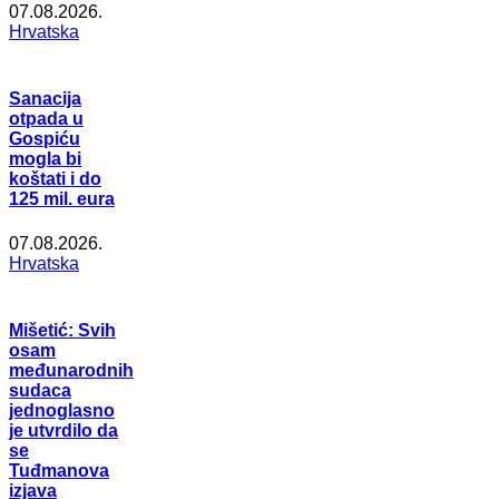
07.08.2026.
Hrvatska
Sanacija
otpada u
Gospiću
mogla bi
koštati i do
125 mil. eura
07.08.2026.
Hrvatska
Mišetić: Svih
osam
međunarodnih
sudaca
jednoglasno
je utvrdilo da
se
Tuđmanova
izjava