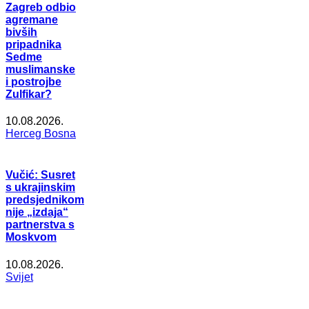
Zagreb odbio
agremane
bivših
pripadnika
Sedme
muslimanske
i postrojbe
Zulfikar?
10.08.2026.
Herceg Bosna
Vučić: Susret
s ukrajinskim
predsjednikom
nije „izdaja“
partnerstva s
Moskvom
10.08.2026.
Svijet