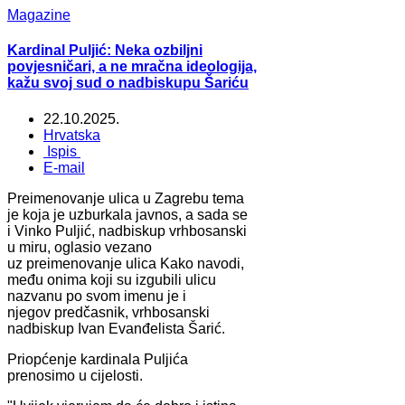
Magazine
Kardinal Puljić: Neka ozbiljni
povjesničari, a ne mračna ideologija,
kažu svoj sud o nadbiskupu Šariću
22.10.2025.
Hrvatska
Ispis
E-mail
Preimenovanje ulica u Zagrebu tema
je koja je uzburkala javnos, a sada se
i Vinko Puljić, nadbiskup vrhbosanski
u miru, oglasio vezano
uz preimenovanje ulica Kako navodi,
među onima koji su izgubili ulicu
nazvanu po svom imenu je i
njegov predčasnik, vrhbosanski
nadbiskup Ivan Evanđelista Šarić.
Priopćenje kardinala Puljića
prenosimo u cijelosti.