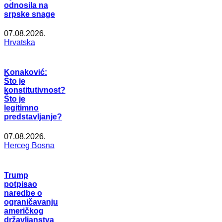
odnosila na
srpske snage
07.08.2026.
Hrvatska
Konaković:
Što je
konstitutivnost?
Što je
legitimno
predstavljanje?
07.08.2026.
Herceg Bosna
Trump
potpisao
naredbe o
ograničavanju
američkog
državljanstva