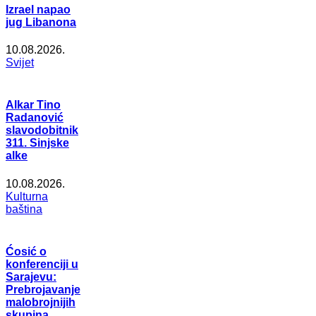
Izrael napao
jug Libanona
10.08.2026.
Svijet
Alkar Tino
Radanović
slavodobitnik
311. Sinjske
alke
10.08.2026.
Kulturna
baština
Ćosić o
konferenciji u
Sarajevu:
Prebrojavanje
malobrojnijih
skupina