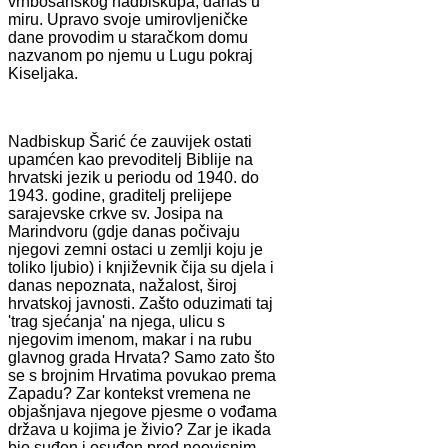
vrhbosanskog nadbiskupa, danas u
miru. Upravo svoje umirovljeničke
dane provodim u staračkom domu
nazvanom po njemu u Lugu pokraj
Kiseljaka.
Nadbiskup Šarić će zauvijek ostati
upamćen kao prevoditelj Biblije na
hrvatski jezik u periodu od 1940. do
1943. godine, graditelj prelijepe
sarajevske crkve sv. Josipa na
Marindvoru (gdje danas počivaju
njegovi zemni ostaci u zemlji koju je
toliko ljubio) i književnik čija su djela i
danas nepoznata, nažalost, široj
hrvatskoj javnosti. Zašto oduzimati taj
'trag sjećanja' na njega, ulicu s
njegovim imenom, makar i na rubu
glavnog grada Hrvata? Samo zato što
se s brojnim Hrvatima povukao prema
Zapadu? Zar kontekst vremena ne
objašnjava njegove pjesme o vođama
država u kojima je živio? Zar je ikada
bio suđen i osuđen pred neovisnim