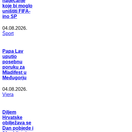
natjecanje
koje bi moglo
uništiti FIFA-
ino SP
04.08.2026.
Šport
Papa Lav
uputio
posebnu
poruku za
Mladifest u
Međugorju
04.08.2026.
Vjera
Diljem
Hrvatske
obilježava se
Dan pobjede i