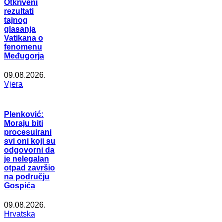
Otkriveni
rezultati
tajnog
glasanja
Vatikana o
fenomenu
Međugorja
09.08.2026.
Vjera
Plenković:
Moraju biti
procesuirani
svi oni koji su
odgovorni da
je nelegalan
otpad završio
na području
Gospića
09.08.2026.
Hrvatska