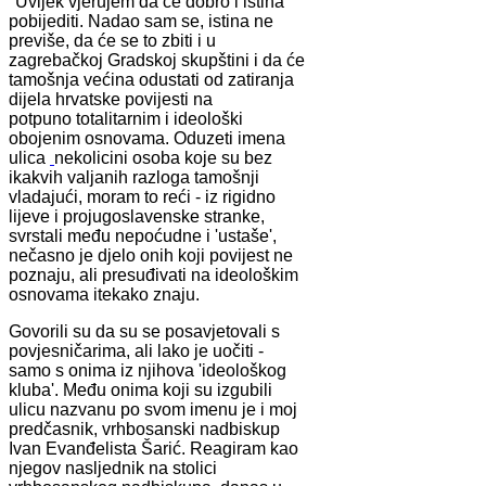
"Uvijek vjerujem da će dobro i istina
pobijediti. Nadao sam se, istina ne
previše, da će se to zbiti i u
zagrebačkoj Gradskoj skupštini i da će
tamošnja većina odustati od zatiranja
dijela hrvatske povijesti na
potpuno totalitarnim i ideološki
obojenim osnovama. Oduzeti imena
ulica
nekolicini osoba koje su bez
ikakvih valjanih razloga tamošnji
vladajući, moram to reći - iz rigidno
lijeve i projugoslavenske stranke,
svrstali među nepoćudne i 'ustaše',
nečasno je djelo onih koji povijest ne
poznaju, ali presuđivati na ideološkim
osnovama itekako znaju.
Govorili su da su se posavjetovali s
povjesničarima, ali lako je uočiti -
samo s onima iz njihova 'ideološkog
kluba'. Među onima koji su izgubili
ulicu nazvanu po svom imenu je i moj
predčasnik, vrhbosanski nadbiskup
Ivan Evanđelista Šarić. Reagiram kao
njegov nasljednik na stolici