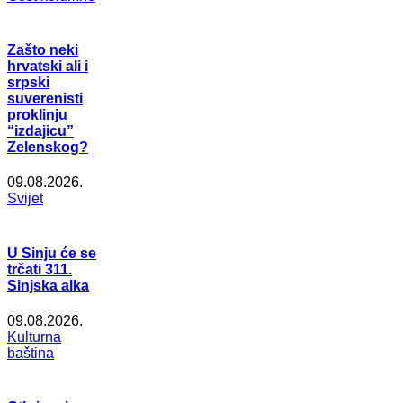
Zašto neki
hrvatski ali i
srpski
suverenisti
proklinju
“izdajicu”
Zelenskog?
09.08.2026.
Svijet
U Sinju će se
trčati 311.
Sinjska alka
09.08.2026.
Kulturna
baština