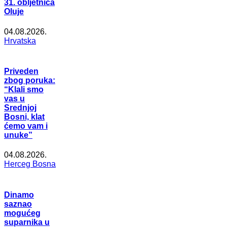
31. obljetnica
Oluje
04.08.2026.
Hrvatska
Priveden
zbog poruka:
“Klali smo
vas u
Srednjoj
Bosni, klat
ćemo vam i
unuke”
04.08.2026.
Herceg Bosna
Dinamo
saznao
mogućeg
suparnika u