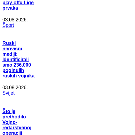
play-offu Lige
prvaka
03.08.2026.
Šport
Ruski
neovisni
mediji:
Identificirali
smo 236.000
poginulih
ruskih vojnika
03.08.2026.
Svijet
Što je
prethodilo
Vojno-
redarstvenoj
operaciji