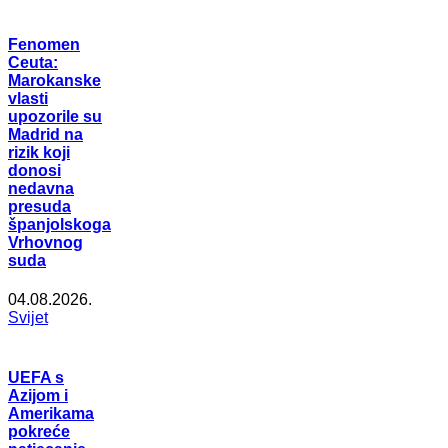
Fenomen
Ceuta:
Marokanske
vlasti
upozorile su
Madrid na
rizik koji
donosi
nedavna
presuda
španjolskoga
Vrhovnog
suda
04.08.2026.
Svijet
UEFA s
Azijom i
Amerikama
pokreće