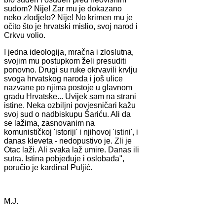
sudom? Nije! Zar mu je dokazano
neko zlodjelo? Nije! No krimen mu je
očito što je hrvatski mislio, svoj narod i
Crkvu volio.
I jedna ideologija, mračna i zloslutna,
svojim mu postupkom želi presuditi
ponovno. Drugi su ruke okrvavili krvlju
svoga hrvatskog naroda i još ulice
nazvane po njima postoje u glavnom
gradu Hrvatske... Uvijek sam na strani
istine. Neka ozbiljni povjesničari kažu
svoj sud o nadbiskupu Šariću. Ali da
se lažima, zasnovanim na
komunističkoj 'istoriji' i njihovoj 'istini', i
danas kleveta - nedopustivo je. Zli je
Otac laži. Ali svaka laž umire. Danas ili
sutra. Istina pobjeđuje i oslobađa",
poručio je kardinal Puljić.
M.J.