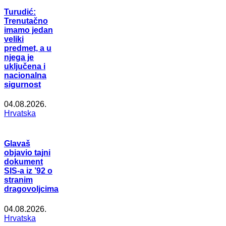
Turudić:
Trenutačno
imamo jedan
veliki
predmet, a u
njega je
uključena i
nacionalna
sigurnost
04.08.2026.
Hrvatska
Glavaš
objavio tajni
dokument
SIS-a iz ’92 o
stranim
dragovoljcima
04.08.2026.
Hrvatska