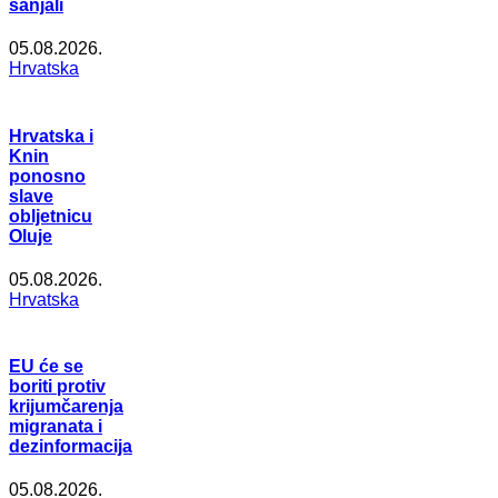
sanjali
05.08.2026.
Hrvatska
Hrvatska i
Knin
ponosno
slave
obljetnicu
Oluje
05.08.2026.
Hrvatska
EU će se
boriti protiv
krijumčarenja
migranata i
dezinformacija
05.08.2026.