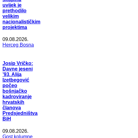
uvijek je
prethodilo
velikim
nacionalističkim
projektima
09.08.2026.
Herceg Bosna
Josip Vričko:
Davne jeseni
’93. Alija
Izetbegović
počeo
bošnjačko
kadroviranje
hrvatskih
članova
Predsjedništva
BiH
09.08.2026.
Gost kolumne