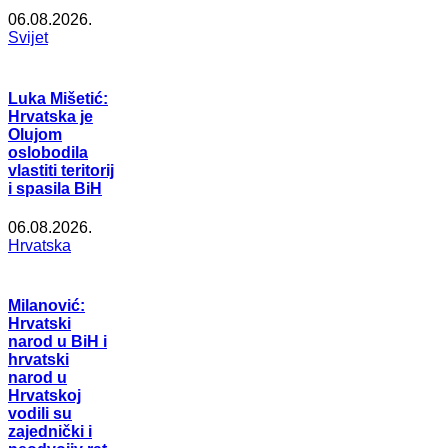
06.08.2026.
Svijet
Luka Mišetić:
Hrvatska je
Olujom
oslobodila
vlastiti teritorij
i spasila BiH
06.08.2026.
Hrvatska
Milanović:
Hrvatski
narod u BiH i
hrvatski
narod u
Hrvatskoj
vodili su
zajednički i