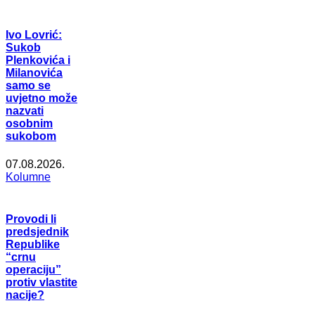
Ivo Lovrić:
Sukob
Plenkovića i
Milanovića
samo se
uvjetno može
nazvati
osobnim
sukobom
07.08.2026.
Kolumne
Provodi li
predsjednik
Republike
“crnu
operaciju”
protiv vlastite
nacije?