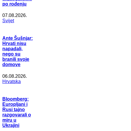
po rođenju
07.08.2026.
Svijet
Ante Šušnjar:
Hrvati nisu
napadali,
nego su
branili svoje
domove
06.08.2026.
Hrvatska
Bloomberg:
Europljani i
Rusi tajno
razgovarali o
miru u
Ukrajini