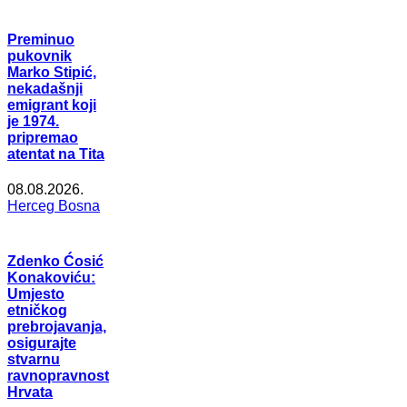
Preminuo
pukovnik
Marko Stipić,
nekadašnji
emigrant koji
je 1974.
pripremao
atentat na Tita
08.08.2026.
Herceg Bosna
Zdenko Ćosić
Konakoviću:
Umjesto
etničkog
prebrojavanja,
osigurajte
stvarnu
ravnopravnost
Hrvata