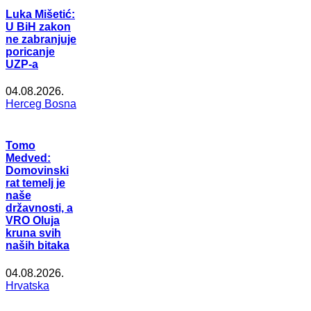
Luka Mišetić:
U BiH zakon
ne zabranjuje
poricanje
UZP-a
04.08.2026.
Herceg Bosna
Tomo
Medved:
Domovinski
rat temelj je
naše
državnosti, a
VRO Oluja
kruna svih
naših bitaka
04.08.2026.
Hrvatska