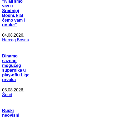
“Klali smo
vas u
Srednjoj
Bosni, klat
ćemo vam i
unuke”
04.08.2026.
Herceg Bosna
Dinamo
saznao
mogućeg
suparnika u
play-offu Lige
prvaka
03.08.2026.
Šport
Ruski
neovisni