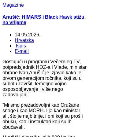
Magazine
Anušić: HIMARS i Black Hawk stižu
na vrijeme
14.05.2026.
Hrvatska
Ispis
E-mail
Gostujući u programu Večernjeg TV,
potpredsjednik HDZ-a i Vlade, ministar
obrane Ivan Anušić je izjavio kako je
prvom generacijom ročnika, koji su u
subotu završili temeljno vojno
osposobljavanje i više nego
zadovoljan.
“Mi smo prezadovoljni kao Oružane
snage i kao MORH. I ja kao ministar
ali, što je najbitnije, i oni koji su prošli
obuku, kao i instruktori koji su ih
obučavali.