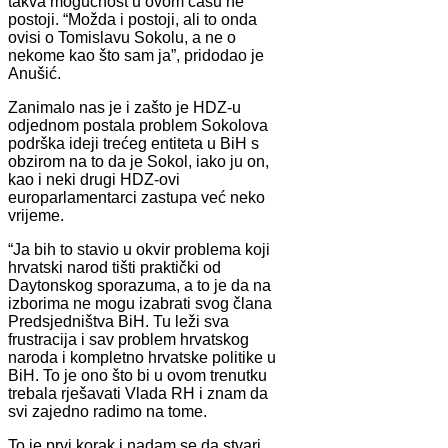
takva mogućnost u ovom času ne
postoji. “Možda i postoji, ali to onda
ovisi o Tomislavu Sokolu, a ne o
nekome kao što sam ja”, pridodao je
Anušić.
Zanimalo nas je i zašto je HDZ-u
odjednom postala problem Sokolova
podrška ideji trećeg entiteta u BiH s
obzirom na to da je Sokol, iako ju on,
kao i neki drugi HDZ-ovi
europarlamentarci zastupa već neko
vrijeme.
“Ja bih to stavio u okvir problema koji
hrvatski narod tišti praktički od
Daytonskog sporazuma, a to je da na
izborima ne mogu izabrati svog člana
Predsjedništva BiH. Tu leži sva
frustracija i sav problem hrvatskog
naroda i kompletno hrvatske politike u
BiH. To je ono što bi u ovom trenutku
trebala rješavati Vlada RH i znam da
svi zajedno radimo na tome.
To je prvi korak i nadam se da stvari