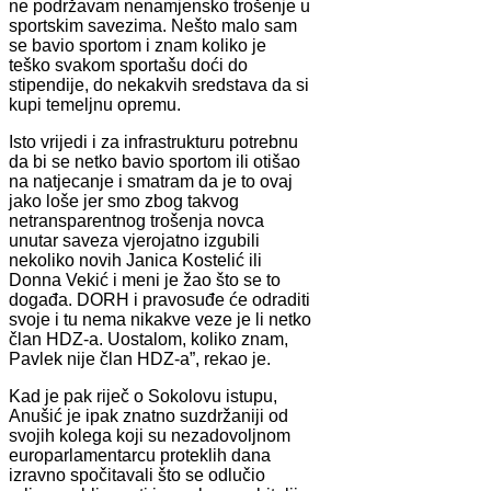
ne podržavam nenamjensko trošenje u
sportskim savezima. Nešto malo sam
se bavio sportom i znam koliko je
teško svakom sportašu doći do
stipendije, do nekakvih sredstava da si
kupi temeljnu opremu.
Isto vrijedi i za infrastrukturu potrebnu
da bi se netko bavio sportom ili otišao
na natjecanje i smatram da je to ovaj
jako loše jer smo zbog takvog
netransparentnog trošenja novca
unutar saveza vjerojatno izgubili
nekoliko novih Janica Kostelić ili
Donna Vekić i meni je žao što se to
događa. DORH i pravosuđe će odraditi
svoje i tu nema nikakve veze je li netko
član HDZ-a. Uostalom, koliko znam,
Pavlek nije član HDZ-a”, rekao je.
Kad je pak riječ o Sokolovu istupu,
Anušić je ipak znatno suzdržaniji od
svojih kolega koji su nezadovoljnom
europarlamentarcu proteklih dana
izravno spočitavali što se odlučio