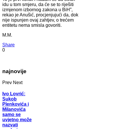
idu u tom smjeru, da će se to riješiti
izmjenom izbornog zakona u BiH”,
rekao je Anušić, procjenjujući da, dok
nije ispunjen ovaj zahtjev, o trećem
entitetu nema smisla govoriti.
M.M.
Share
0
najnovije
Prev
Next
Ivo Lovrić:
Sukob
Plenkovića i
Milanovića
samo se
uvjetno može
nazvati