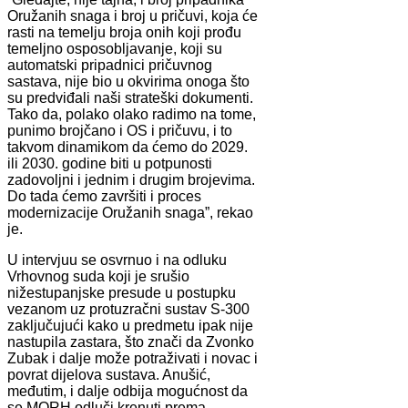
Oružanih snaga i broj u pričuvi, koja će
rasti na temelju broja onih koji prođu
temeljno osposobljavanje, koji su
automatski pripadnici pričuvnog
sastava, nije bio u okvirima onoga što
su predviđali naši strateški dokumenti.
Tako da, polako olako radimo na tome,
punimo brojčano i OS i pričuvu, i to
takvom dinamikom da ćemo do 2029.
ili 2030. godine biti u potpunosti
zadovoljni i jednim i drugim brojevima.
Do tada ćemo završiti i proces
modernizacije Oružanih snaga”, rekao
je.
U intervjuu se osvrnuo i na odluku
Vrhovnog suda koji je srušio
nižestupanjske presude u postupku
vezanom uz protuzračni sustav S-300
zaključujući kako u predmetu ipak nije
nastupila zastara, što znači da Zvonko
Zubak i dalje može potraživati i novac i
povrat dijelova sustava. Anušić,
međutim, i dalje odbija mogućnost da
se MORH odluči krenuti prema