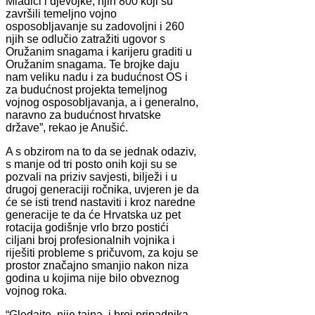
Mladići i djevojke, njih 800 koji su
završili temeljno vojno
osposobljavanje su zadovoljni i 260
njih se odlučio zatražiti ugovor s
Oružanim snagama i karijeru graditi u
Oružanim snagama. Te brojke daju
nam veliku nadu i za budućnost OS i
za budućnost projekta temeljnog
vojnog osposobljavanja, a i generalno,
naravno za budućnost hrvatske
države”, rekao je Anušić.
A s obzirom na to da se jednak odaziv,
s manje od tri posto onih koji su se
pozvali na priziv savjesti, bilježi i u
drugoj generaciji ročnika, uvjeren je da
će se isti trend nastaviti i kroz naredne
generacije te da će Hrvatska uz pet
rotacija godišnje vrlo brzo postići
ciljani broj profesionalnih vojnika i
riješiti probleme s pričuvom, za koju se
prostor značajno smanjio nakon niza
godina u kojima nije bilo obveznog
vojnog roka.
“Gledajte, nije tajna, i broj pripadnika