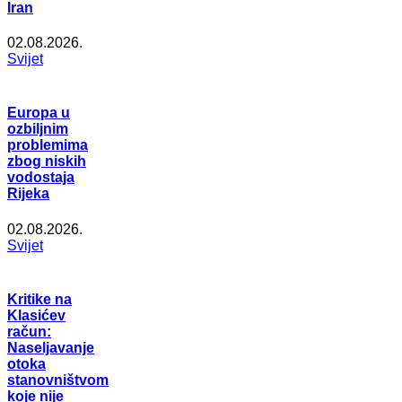
Iran
02.08.2026.
Svijet
Europa u
ozbiljnim
problemima
zbog niskih
vodostaja
Rijeka
02.08.2026.
Svijet
Kritike na
Klasićev
račun:
Naseljavanje
otoka
stanovništvom
koje nije