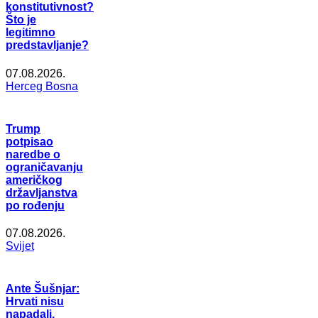
konstitutivnost?
Što je
legitimno
predstavljanje?
07.08.2026.
Herceg Bosna
Trump
potpisao
naredbe o
ograničavanju
američkog
državljanstva
po rođenju
07.08.2026.
Svijet
Ante Šušnjar:
Hrvati nisu
napadali,