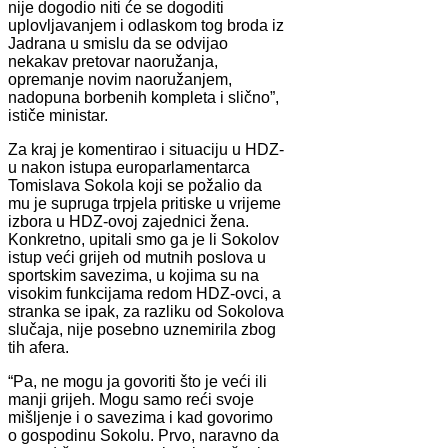
nije dogodio niti će se dogoditi
uplovljavanjem i odlaskom tog broda iz
Jadrana u smislu da se odvijao
nekakav pretovar naoružanja,
opremanje novim naoružanjem,
nadopuna borbenih kompleta i slično”,
ističe ministar.
Za kraj je komentirao i situaciju u HDZ-
u nakon istupa europarlamentarca
Tomislava Sokola koji se požalio da
mu je supruga trpjela pritiske u vrijeme
izbora u HDZ-ovoj zajednici žena.
Konkretno, upitali smo ga je li Sokolov
istup veći grijeh od mutnih poslova u
sportskim savezima, u kojima su na
visokim funkcijama redom HDZ-ovci, a
stranka se ipak, za razliku od Sokolova
slučaja, nije posebno uznemirila zbog
tih afera.
“Pa, ne mogu ja govoriti što je veći ili
manji grijeh. Mogu samo reći svoje
mišljenje i o savezima i kad govorimo
o gospodinu Sokolu. Prvo, naravno da