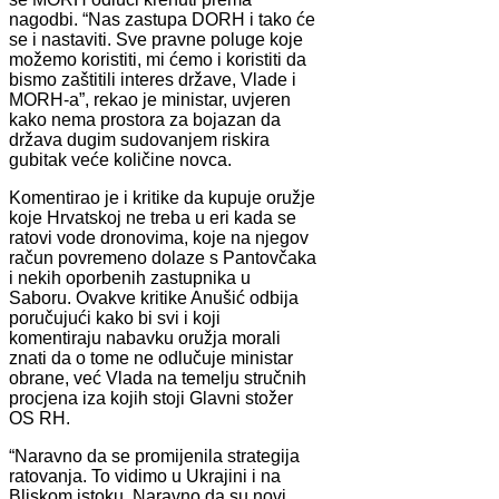
nagodbi. “Nas zastupa DORH i tako će
se i nastaviti. Sve pravne poluge koje
možemo koristiti, mi ćemo i koristiti da
bismo zaštitili interes države, Vlade i
MORH-a”, rekao je ministar, uvjeren
kako nema prostora za bojazan da
država dugim sudovanjem riskira
gubitak veće količine novca.
Komentirao je i kritike da kupuje oružje
koje Hrvatskoj ne treba u eri kada se
ratovi vode dronovima, koje na njegov
račun povremeno dolaze s Pantovčaka
i nekih oporbenih zastupnika u
Saboru. Ovakve kritike Anušić odbija
poručujući kako bi svi i koji
komentiraju nabavku oružja morali
znati da o tome ne odlučuje ministar
obrane, već Vlada na temelju stručnih
procjena iza kojih stoji Glavni stožer
OS RH.
“Naravno da se promijenila strategija
ratovanja. To vidimo u Ukrajini i na
Bliskom istoku. Naravno da su novi