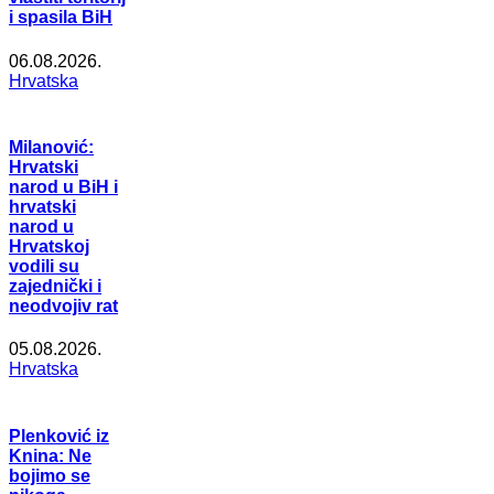
i spasila BiH
06.08.2026.
Hrvatska
Milanović:
Hrvatski
narod u BiH i
hrvatski
narod u
Hrvatskoj
vodili su
zajednički i
neodvojiv rat
05.08.2026.
Hrvatska
Plenković iz
Knina: Ne
bojimo se