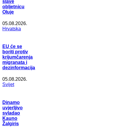
slave
obljetnicu
Oluje
05.08.2026.
Hrvatska
EU će se
boriti protiv
krijumčarenja
migranata i
dezinformacija
05.08.2026.
Svijet
Dinamo
uvjerljivo
svladao
Kauno
Žalgiris