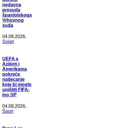
nedavna
presuda
španjolskoga
Vrhovnog
suda
04.08.2026.
Svijet
UEFA s
Azijom i
Amerikama
pokreće
natjecanje
koje bi moglo
uništiti FIFA-
ino SP
04.08.2026.
Šport