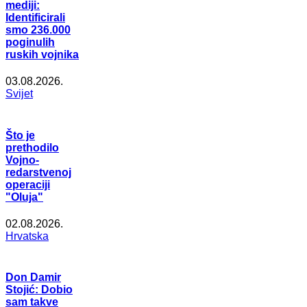
mediji:
Identificirali
smo 236.000
poginulih
ruskih vojnika
03.08.2026.
Svijet
Što je
prethodilo
Vojno-
redarstvenoj
operaciji
"Oluja"
02.08.2026.
Hrvatska
Don Damir
Stojić: Dobio
sam takve