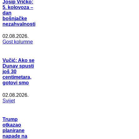
Josip Vričko:
5. kolovoza –
dan
bošnjačke
nezahvalnosti
02.08.2026.
Gost kolumne
Vučić: Ako se
Dunav spusti
još 30
centimetara,
gotovi smo
02.08.2026.
Svijet
Trump
otkazao
planirane
napade na