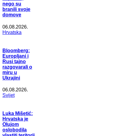
nego su
branili svoje
domove
06.08.2026.
Hrvatska
Bloomberg:
Europljani i
Rusi tajno
razgovarali o
miru u
Ukrajini
06.08.2026.
Svijet
Luka Mišetić:
Hrvatska je
Olujom
oslobodila
vlastiti teritorij