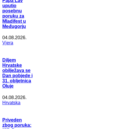
Papa Lav
uputio
posebnu
poruku za
Mladifest u
Međugorju
04.08.2026.
Vjera
Diljem
Hrvatske
obilježava se
Dan pobjede i
31. obljetnica
Oluje
04.08.2026.
Hrvatska
Priveden
zbog poruka: