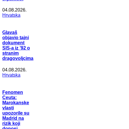
04.08.2026.
Hrvatska
Glavaš
objavio tajni
dokument
SIS-a iz ’92 o
stranim
dragovoljcima
04.08.2026.
Hrvatska
Fenomen
Ceuta:
Marokanske
vlasti
upozorile su
Madrid na
rizik koji
donosi