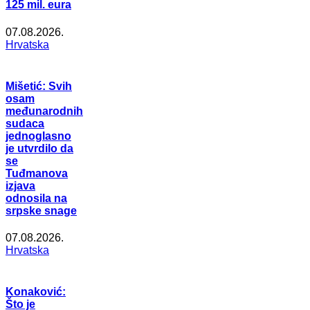
125 mil. eura
07.08.2026.
Hrvatska
Mišetić: Svih
osam
međunarodnih
sudaca
jednoglasno
je utvrdilo da
se
Tuđmanova
izjava
odnosila na
srpske snage
07.08.2026.
Hrvatska
Konaković:
Što je