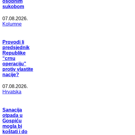
osobnim
sukobom
07.08.2026.
Kolumne
Provodi li
predsjednik
Republike
“crnu
operaciju”
protiv vlastite
nacije?
07.08.2026.
Hrvatska
Sanacija
otpada u
Gospiću
mogla bi
koštati i do