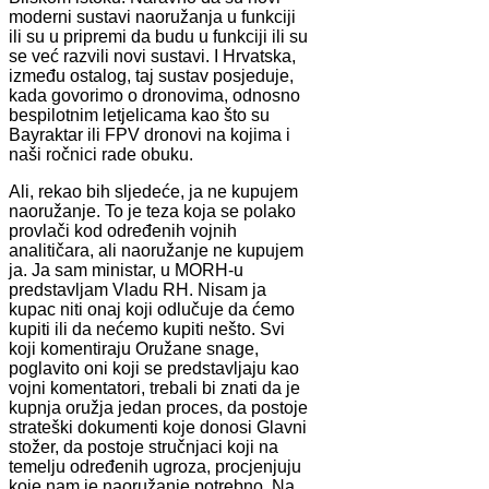
moderni sustavi naoružanja u funkciji
ili su u pripremi da budu u funkciji ili su
se već razvili novi sustavi. I Hrvatska,
između ostalog, taj sustav posjeduje,
kada govorimo o dronovima, odnosno
bespilotnim letjelicama kao što su
Bayraktar ili FPV dronovi na kojima i
naši ročnici rade obuku.
Ali, rekao bih sljedeće, ja ne kupujem
naoružanje. To je teza koja se polako
provlači kod određenih vojnih
analitičara, ali naoružanje ne kupujem
ja. Ja sam ministar, u MORH-u
predstavljam Vladu RH. Nisam ja
kupac niti onaj koji odlučuje da ćemo
kupiti ili da nećemo kupiti nešto. Svi
koji komentiraju Oružane snage,
poglavito oni koji se predstavljaju kao
vojni komentatori, trebali bi znati da je
kupnja oružja jedan proces, da postoje
strateški dokumenti koje donosi Glavni
stožer, da postoje stručnjaci koji na
temelju određenih ugroza, procjenjuju
koje nam je naoružanje potrebno. Na