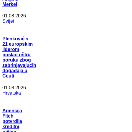
Merkel
01.08.2026.
Svijet
Plenković s
21 europskim
liderom
poslao oštru
poruku zbog
zabrinjavajućih
događaja u
Ceuti
01.08.2026.
Hrvatska
Agencija
Fitch
potvrdila
kreditni
rejting