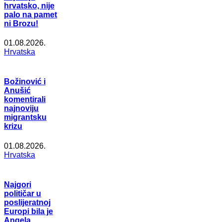
hrvatsko, nije
palo na pamet
ni Brozu!
01.08.2026.
Hrvatska
Božinović i
Anušić
komentirali
najnoviju
migrantsku
krizu
01.08.2026.
Hrvatska
Najgori
političar u
poslijeratnoj
Europi bila je
Angela