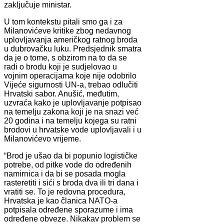
zaključuje ministar.
U tom kontekstu pitali smo ga i za
Milanovićeve kritike zbog nedavnog
uplovljavanja američkog ratnog broda
u dubrovačku luku. Predsjednik smatra
da je o tome, s obzirom na to da se
radi o brodu koji je sudjelovao u
vojnim operacijama koje nije odobrilo
Vijeće sigurnosti UN-a, trebao odlučiti
Hrvatski sabor. Anušić, međutim,
uzvraća kako je uplovljavanje potpisao
na temelju zakona koji je na snazi već
20 godina i na temelju kojega su ratni
brodovi u hrvatske vode uplovljavali i u
Milanovićevo vrijeme.
“Brod je ušao da bi popunio logističke
potrebe, od pitke vode do određenih
namirnica i da bi se posada mogla
rasteretiti i sići s broda dva ili tri dana i
vratiti se. To je redovna procedura,
Hrvatska je kao članica NATO-a
potpisala određene sporazume i ima
određene obveze. Nikakav problem se