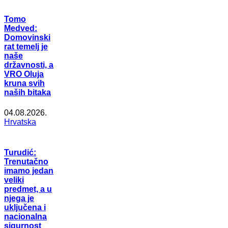
Tomo
Medved:
Domovinski
rat temelj je
naše
državnosti, a
VRO Oluja
kruna svih
naših bitaka
04.08.2026.
Hrvatska
Turudić:
Trenutačno
imamo jedan
veliki
predmet, a u
njega je
uključena i
nacionalna
sigurnost