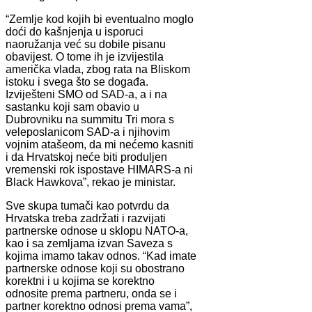
“Zemlje kod kojih bi eventualno moglo
doći do kašnjenja u isporuci
naoružanja već su dobile pisanu
obavijest. O tome ih je izvijestila
američka vlada, zbog rata na Bliskom
istoku i svega što se događa.
Izviješteni SMO od SAD-a, a i na
sastanku koji sam obavio u
Dubrovniku na summitu Tri mora s
veleposlanicom SAD-a i njihovim
vojnim atašeom, da mi nećemo kasniti
i da Hrvatskoj neće biti produljen
vremenski rok ispostave HIMARS-a ni
Black Hawkova”, rekao je ministar.
Sve skupa tumači kao potvrdu da
Hrvatska treba zadržati i razvijati
partnerske odnose u sklopu NATO-a,
kao i sa zemljama izvan Saveza s
kojima imamo takav odnos. “Kad imate
partnerske odnose koji su obostrano
korektni i u kojima se korektno
odnosite prema partneru, onda se i
partner korektno odnosi prema vama”,