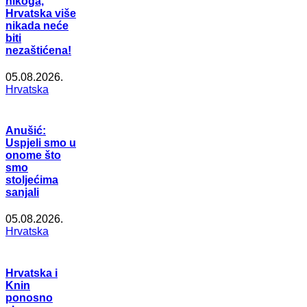
nikoga,
Hrvatska više
nikada neće
biti
nezaštićena!
05.08.2026.
Hrvatska
Anušić:
Uspjeli smo u
onome što
smo
stoljećima
sanjali
05.08.2026.
Hrvatska
Hrvatska i
Knin
ponosno