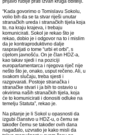
prljavo rublje prati izvan kruga obitelji.
“Kada govorimo o Tomislavu Sokolu,
volio bih da se ta stvar riješi unutar
stranačkih ureda i stranačkih tijela koja
to, na kraju krajeva, i trebaju
komunicirati. Sokol je rekao što je
rekao, dobio je i odgovor na to i mislim
da je kontraproduktivno dalje
raspravljati o tome “urbi et orbi”, s
cijelom javnošću. On je član HDZ-a,
kao takav sjedi i na poziciji
europarlamentarca i njegova riječ nije
nešto što je, onako, usput rečeno. Ali, u
svakom slučaju, treba sjesti i
razgovarati. Postoje stranačka i
stranačke stvari i ja bih to ostavio u
okvirima naših stranačkih tijela, koja
će to komunicirati i donositi odluke na
temelju Statuta”, rekao je.
Na pitanje je li Sokol u opasnosti da
izgubi članstvo u HDZ-u, o čemu se
također čemu se također ovih dana
nagađalo, uzvratio je kako misli da