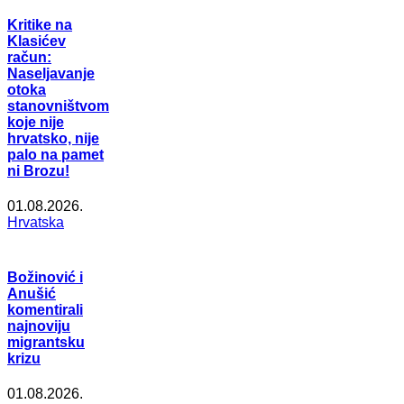
Kritike na
Klasićev
račun:
Naseljavanje
otoka
stanovništvom
koje nije
hrvatsko, nije
palo na pamet
ni Brozu!
01.08.2026.
Hrvatska
Božinović i
Anušić
komentirali
najnoviju
migrantsku
krizu
01.08.2026.