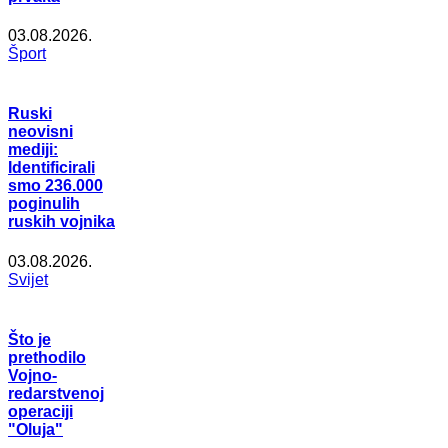
03.08.2026.
Šport
Ruski
neovisni
mediji:
Identificirali
smo 236.000
poginulih
ruskih vojnika
03.08.2026.
Svijet
Što je
prethodilo
Vojno-
redarstvenoj
operaciji
"Oluja"