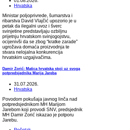
01.08.2026.
Hrvatska
Ministar poljoprivrede, šumarstva i
ribarstva David Vlajčić upozorio je u
petak da ilegalni uvoz i šverc
svinjetine predstavljaju ozbiljnu
prijetnju hrvatskom svinjogojstvu,
ocijenivši da se zbog “kratke zarade”
ugrožava domaća proizvodnja te
stvara nelojalna konkurencija
hrvatskim uzgajivačima.
Damir Zorić: Matica hrvatska stoji uz svoga
potpredsjednika Marija Jareba
31.07.2026.
Hrvatska
Povodom pokušaja javnog linča nad
potpredsjednikom MH Marijom
Jarebom koji provodi SNV, predsjednik
MH Damir Zorić iskazao je potporu
Jarebu.
Početak