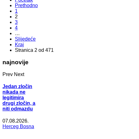
Prethodno
1
2
3
4
…
Slijedeće
Kraj
Stranica 2 od 471
najnovije
Prev
Next
Jedan zločin
nikada ne
legitimira
drugi zločin, a
niti odmazdu
07.08.2026.
Herceg Bosna