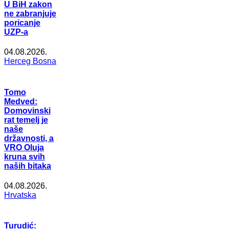
U BiH zakon
ne zabranjuje
poricanje
UZP-a
04.08.2026.
Herceg Bosna
Tomo
Medved:
Domovinski
rat temelj je
naše
državnosti, a
VRO Oluja
kruna svih
naših bitaka
04.08.2026.
Hrvatska
Turudić: