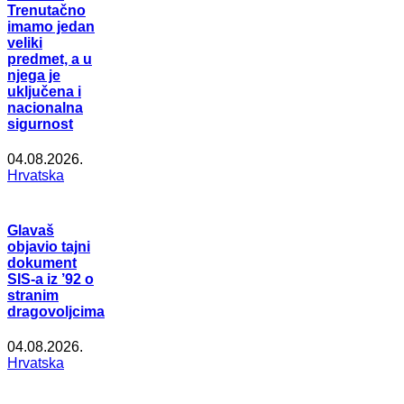
Trenutačno
imamo jedan
veliki
predmet, a u
njega je
uključena i
nacionalna
sigurnost
04.08.2026.
Hrvatska
Glavaš
objavio tajni
dokument
SIS-a iz ’92 o
stranim
dragovoljcima
04.08.2026.
Hrvatska