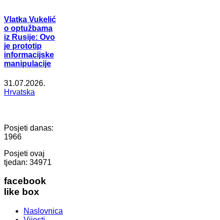
Vlatka Vukelić
o optužbama
iz Rusije: Ovo
je prototip
informacijske
manipulacije
31.07.2026.
Hrvatska
Posjeti danas:
1966
Posjeti ovaj
tjedan:
34971
facebook
like box
Naslovnica
Vijesti