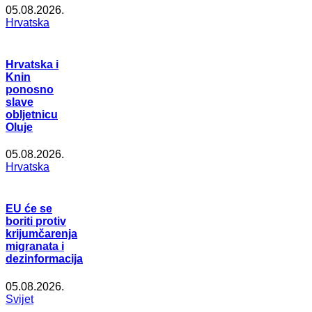
05.08.2026.
Hrvatska
Hrvatska i
Knin
ponosno
slave
obljetnicu
Oluje
05.08.2026.
Hrvatska
EU će se
boriti protiv
krijumčarenja
migranata i
dezinformacija
05.08.2026.
Svijet