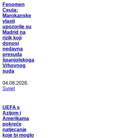
Fenomen
Ceuta:
Marokanske
vlasti
upozorile su
Madrid na
rizik koji
donosi
nedavna
presuda
španjolskoga
Vrhovnog
suda
04.08.2026.
Svijet
UEFA s
Azijom i
Amerikama
pokreće
natjecanje
koje bi moglo