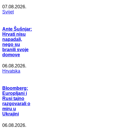
07.08.2026.
Svijet
Ante Šušnjar:
Hrvati nisu
napadali,
nego su
branili svoje
domove
06.08.2026.
Hrvatska
Bloomberg:
Europljani i
Rusi tajno
razgovarali o
miru u
Ukrajini
06.08.2026.