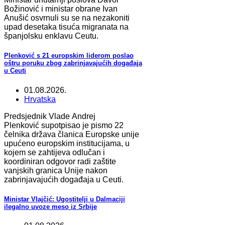
Božinović i ministar obrane Ivan
Anušić osvrnuli su se na nezakoniti
upad desetaka tisuća migranata na
španjolsku enklavu Ceutu.
Plenković s 21 europskim liderom poslao
oštru poruku zbog zabrinjavajućih događaja
u Ceuti
01.08.2026.
Hrvatska
Predsjednik Vlade Andrej
Plenković supotpisao je pismo 22
čelnika država članica Europske unije
upućeno europskim institucijama, u
kojem se zahtijeva odlučan i
koordiniran odgovor radi zaštite
vanjskih granica Unije nakon
zabrinjavajućih događaja u Ceuti.
Ministar Vlajčić: Ugostitelji u Dalmaciji
ilegalno uvoze meso iz Srbije