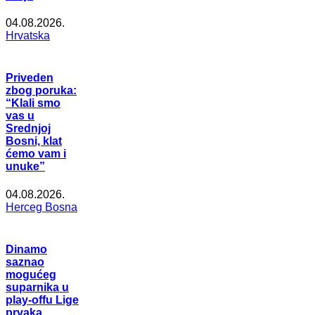
04.08.2026.
Hrvatska
Priveden
zbog poruka:
“Klali smo
vas u
Srednjoj
Bosni, klat
ćemo vam i
unuke”
04.08.2026.
Herceg Bosna
Dinamo
saznao
mogućeg
suparnika u
play-offu Lige
prvaka