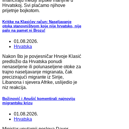
financiraju mediji srpske manjine u
Hrvatskoj. Svi plaćamo njihove
prijetnje bojkotom.
Kritike na Klasićev račun: Naseljavanje
otoka stanovništvom koje nije hrvatsko, nije
palo na pamet ni Brozu!
01.08.2026.
Hrvatska
Nakon što je povjesničar Hrvoje Klasić
predložio da Hrvatska ponudi
nenaseljene ili polunaseljene otoke za
trajno naseljavanje migranata, čak
precizirajući migrante iz Sirije,
Libanona i sjevera Afrike, uslijedio je
niz reakcija.
Božinović i Anušić komentirali najnoviju
migrantsku krizu
01.08.2026.
Hrvatska
Ministar unutarnji poslova Davor