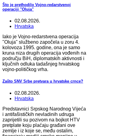
Što je prethodilo Vojno-redarstvenoj
operaciji "Oluja"
02.08.2026.
Hrvatska
Iako je Vojno-redarstvena operacija
"Oluja" službeno započela u zoru 4.
kolovoza 1995. godine, ona je samo
kruna niza drugih operacija vođenih na
području BiH, diplomatskih aktivnosti i
ključnih odluka tadašnjeg hrvatskog
vojno-političkog vrha.
Zašto SNV Srbe pretvara u hrvatske crnce?
02.08.2026.
Hrvatska
Predstavnici Srpskog Narodnog Vijeća
i antifašističkih nevladinih udruga
zaprijetili su pozivom na bojkot HTV
pretplate koju plaćaju građani ove
zemlje i iz koje se, među ostalim,