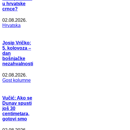
u hrvatske
crnce?
02.08.2026.
Hrvatska
Josip Vričko:
5. kolovoza –
dan
bošnjačke
nezahvalnosti
02.08.2026.
Gost kolumne
Vučić: Ako se
Dunav spusti
još 30
centimetara,
gotovi smo