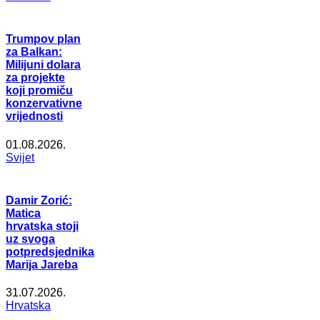
Trumpov plan
za Balkan:
Milijuni dolara
za projekte
koji promiču
konzervativne
vrijednosti
01.08.2026.
Svijet
Damir Zorić:
Matica
hrvatska stoji
uz svoga
potpredsjednika
Marija Jareba
31.07.2026.
Hrvatska