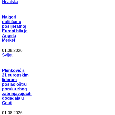
Hrvatska
Najgori
političar u
poslijeratnoj
Europi bila je
Angela
Merkel
01.08.2026.
Svijet
Plenković s
21 europskim
liderom
poslao oštru
poruku zbog
zabrinjavajućih
događaja u
Ceuti
01.08.2026.