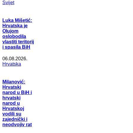
Svijet
Luka Mišetić:
Hrvatska je
Olujom
oslobodila
vlastiti teritorij
i spasila BiH
06.08.2026.
Hrvatska
Milanović:
Hrvatski
narod u BiH i
hrvatski
narod u
Hrvatskoj
vodili su
zajednički i
neodvojiv rat