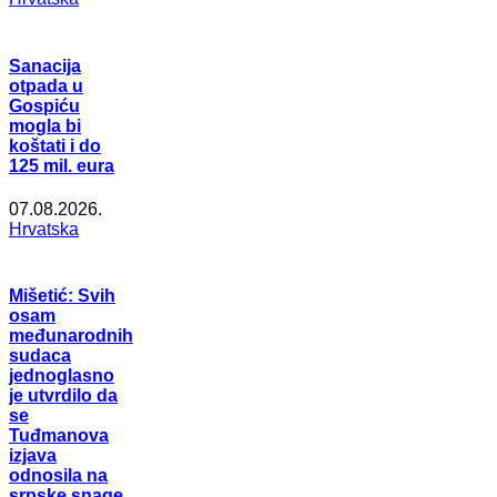
Sanacija
otpada u
Gospiću
mogla bi
koštati i do
125 mil. eura
07.08.2026.
Hrvatska
Mišetić: Svih
osam
međunarodnih
sudaca
jednoglasno
je utvrdilo da
se
Tuđmanova
izjava
odnosila na
srpske snage