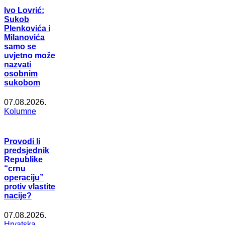
Ivo Lovrić:
Sukob
Plenkovića i
Milanovića
samo se
uvjetno može
nazvati
osobnim
sukobom
07.08.2026.
Kolumne
Provodi li
predsjednik
Republike
“crnu
operaciju”
protiv vlastite
nacije?
07.08.2026.
Hrvatska