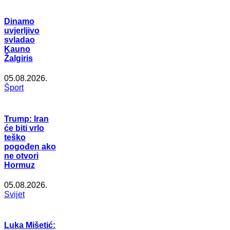
Dinamo
uvjerljivo
svladao
Kauno
Žalgiris
05.08.2026.
Šport
Trump: Iran
će biti vrlo
teško
pogođen ako
ne otvori
Hormuz
05.08.2026.
Svijet
Luka Mišetić: