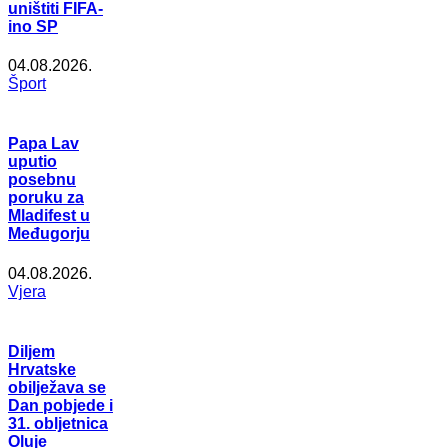
uništiti FIFA-
ino SP
04.08.2026.
Šport
Papa Lav
uputio
posebnu
poruku za
Mladifest u
Međugorju
04.08.2026.
Vjera
Diljem
Hrvatske
obilježava se
Dan pobjede i
31. obljetnica
Oluje