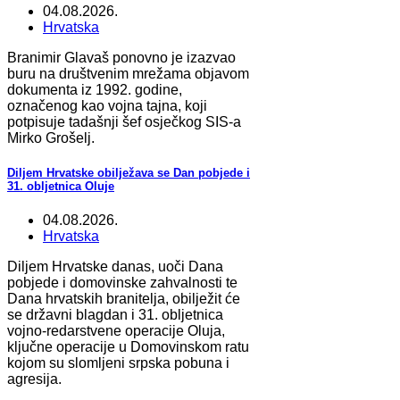
04.08.2026.
Hrvatska
Branimir Glavaš ponovno je izazvao
buru na društvenim mrežama objavom
dokumenta iz 1992. godine,
označenog kao vojna tajna, koji
potpisuje tadašnji šef osječkog SIS‑a
Mirko Grošelj.
Diljem Hrvatske obilježava se Dan pobjede i
31. obljetnica Oluje
04.08.2026.
Hrvatska
Diljem Hrvatske danas, uoči Dana
pobjede i domovinske zahvalnosti te
Dana hrvatskih branitelja, obilježit će
se državni blagdan i 31. obljetnica
vojno-redarstvene operacije Oluja,
ključne operacije u Domovinskom ratu
kojom su slomljeni srpska pobuna i
agresija.