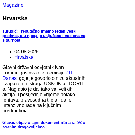
Magazine
Hrvatska
Turudić: Trenutačno imamo jedan veliki
predmet, a u njega je uključena i nacionalna
sigurnost
04.08.2026.
Hrvatska
Glavni državni odvjetnik Ivan
Turudić gostovao je u emisiji
RTL
Danas,
gdje je govorio o nizu aktualnih
i zapaženih istraga USKOK-a i DORH-
a. Naglasio je da, iako val velikih
akcija u posljednje vrijeme polako
jenjava, pravosudna tijela i dalje
intenzivno rade na ključnim
predmetima.
Glavaš objavio tajni dokument SIS-a iz ’92 o
stranim dragovoljcima