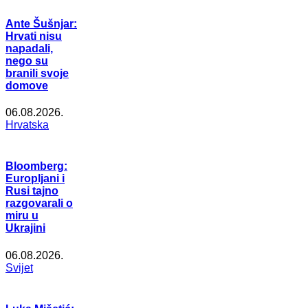
Ante Šušnjar:
Hrvati nisu
napadali,
nego su
branili svoje
domove
06.08.2026.
Hrvatska
Bloomberg:
Europljani i
Rusi tajno
razgovarali o
miru u
Ukrajini
06.08.2026.
Svijet