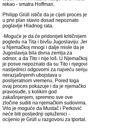
rekao - smatra Hoffman.
Philipp Grüll ističe da je cijeli proces je
u prvi plan stavio dosad nepoznato
poglavlje Hladnog rata.
-Moguće je da će pridonijeti kritičnijem
pogledu na Tita i bivšu Jugoslaviju. Jer
u Njemačkoj mnogi i dalje misle da je
Jugoslavija bila divna zemlja za
odmor, a da Tito i nije loš. U Njemačkoj
je posve nepoznato da su Tito i njegovi
nasljednici odgovorni za najveću seriju
nerazjašnjenih ubojstava u
poslijeratnom vremenu. Pored toga
ovaj proces pokazuje i da je njemačko
pravosuđe, s kolikim god
zakašnjenjem, spremno sve ove
zločine suditi na njemačkim sudovima.
Vrlo je moguće da Mustač i Perković
neće biti posljednji optuženici -
ocijenio je Grüll u razgovoru za tportal.