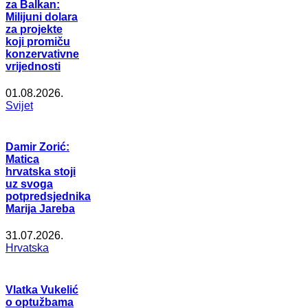
za Balkan:
Milijuni dolara
za projekte
koji promiču
konzervativne
vrijednosti
01.08.2026.
Svijet
Damir Zorić:
Matica
hrvatska stoji
uz svoga
potpredsjednika
Marija Jareba
31.07.2026.
Hrvatska
Vlatka Vukelić
o optužbama