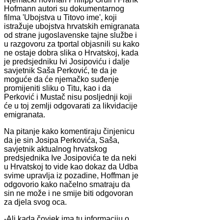
Hofmann autori su dokumentarnog
filma 'Ubojstva u Titovo ime', koji
istražuje ubojstva hrvatskih emigranata
od strane jugoslavenske tajne službe i
u razgovoru za tportal objasnili su kako
ne ostaje dobra slika o Hrvatskoj, kada
je predsjedniku Ivi Josipoviću i dalje
savjetnik Saša Perković, te da je
moguće da će njemačko suđenje
promijeniti sliku o Titu, kao i da
Perković i Mustač nisu posljednji koji
će u toj zemlji odgovarati za likvidacije
emigranata.
Na pitanje kako komentiraju činjenicu
da je sin Josipa Perkovića, Saša,
savjetnik aktualnog hrvatskog
predsjednika Ive Josipovića te da neki
u Hrvatskoj to vide kao dokaz da Udba
svime upravlja iz pozadine, Hoffman je
odgovorio kako načelno smatraju da
sin ne može i ne smije biti odgovoran
za djela svog oca.
-Ali kada čovjek ima tu informaciju o