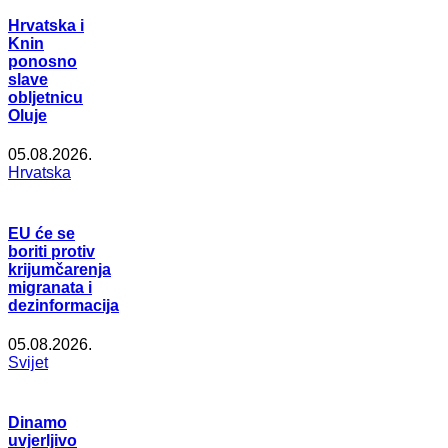
Hrvatska i
Knin
ponosno
slave
obljetnicu
Oluje
05.08.2026.
Hrvatska
EU će se
boriti protiv
krijumčarenja
migranata i
dezinformacija
05.08.2026.
Svijet
Dinamo
uvjerljivo