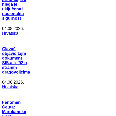
njega je
uključena i
nacionalna
sigurnost
04.08.2026.
Hrvatska
Glavaš
objavio tajni
dokument
SIS-a iz ’92 o
stranim
dragovoljcima
04.08.2026.
Hrvatska
Fenomen
Ceuta:
Marokanske