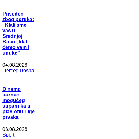
Priveden
zbog poruka:
“Klali smo
vas u
Srednjoj
Bosni, klat
ćemo vam i
unuke”
04.08.2026.
Herceg Bosna
Dinamo
saznao
mogućeg
suparnika u
play-offu Lige
prvaka
03.08.2026.
Šport