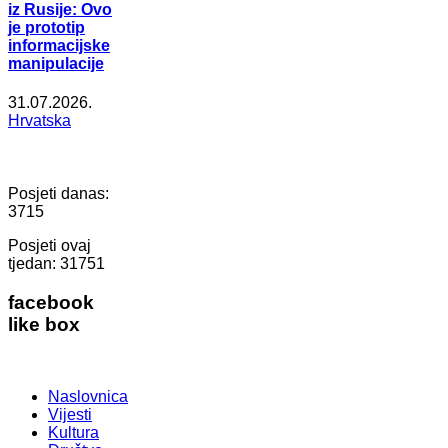
iz Rusije: Ovo
je prototip
informacijske
manipulacije
31.07.2026.
Hrvatska
Posjeti danas:
3715
Posjeti ovaj
tjedan:
31751
facebook
like box
Naslovnica
Vijesti
Kultura