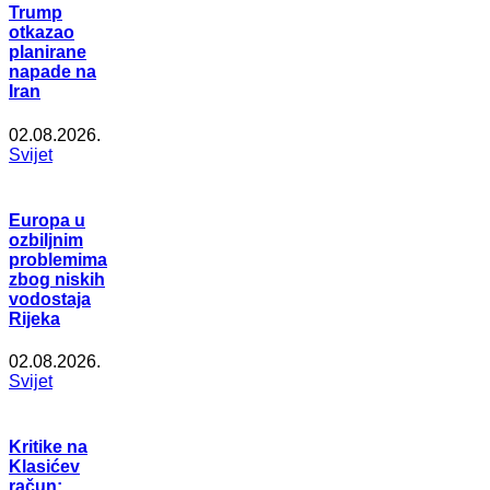
Trump
otkazao
planirane
napade na
Iran
02.08.2026.
Svijet
Europa u
ozbiljnim
problemima
zbog niskih
vodostaja
Rijeka
02.08.2026.
Svijet
Kritike na
Klasićev
račun: