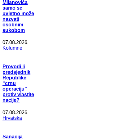
Milanovića
samo se
uvjetno može
nazvati
osobnim
sukobom
07.08.2026.
Kolumne
Provodi li
predsjednik
Republike
“crnu
operaciju”
protiv vlastite
nacije?
07.08.2026.
Hrvatska
Sanacija