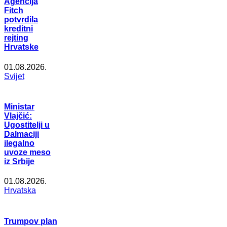
Agencija
Fitch
potvrdila
kreditni
rejting
Hrvatske
01.08.2026.
Svijet
Ministar
Vlajčić:
Ugostitelji u
Dalmaciji
ilegalno
uvoze meso
iz Srbije
01.08.2026.
Hrvatska
Trumpov plan