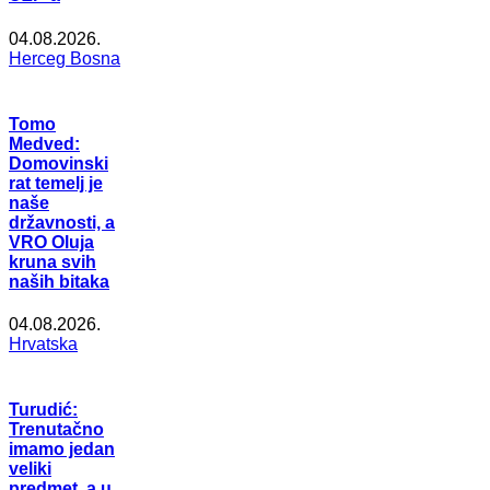
04.08.2026.
Herceg Bosna
Tomo
Medved:
Domovinski
rat temelj je
naše
državnosti, a
VRO Oluja
kruna svih
naših bitaka
04.08.2026.
Hrvatska
Turudić:
Trenutačno
imamo jedan
veliki
predmet, a u