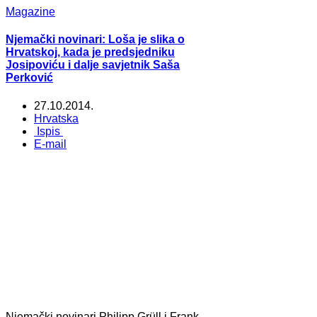
Magazine
Njemački novinari: Loša je slika o
Hrvatskoj, kada je predsjedniku
Josipoviću i dalje savjetnik Saša
Perković
27.10.2014.
Hrvatska
Ispis
E-mail
Njemački novinari Philipp Grüll i Frank