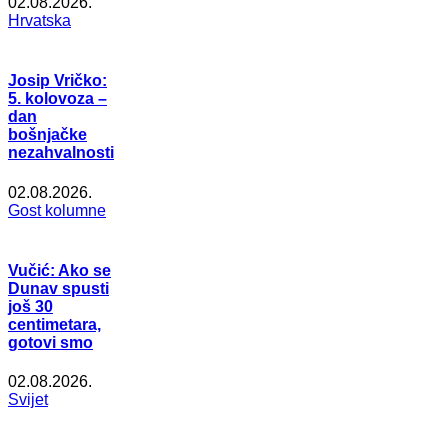
02.08.2026.
Hrvatska
Josip Vričko:
5. kolovoza –
dan
bošnjačke
nezahvalnosti
02.08.2026.
Gost kolumne
Vučić: Ako se
Dunav spusti
još 30
centimetara,
gotovi smo
02.08.2026.
Svijet