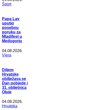
Šport
Papa Lav
uputio
posebnu
poruku za
Mladifest u
Međugorju
04.08.2026.
Vjera
Diljem
Hrvatske
obilježava se
Dan pobjede i
31. obljetnica
Oluje
04.08.2026.
Hrvatska