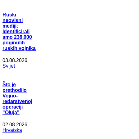
Ruski
neovisni
mediji:
Identificirali
smo 236.000
poginulih
ruskih vojnika
03.08.2026.
Svijet
Što je
prethodilo
Vojno-
redarstvenoj
operaciji
"Oluja"
02.08.2026.
Hrvatska