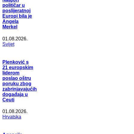
političar u
poslijeratnoj
Europi bila je
Angela
Merkel
01.08.2026.
Svijet
Plenković s
21 europskim
liderom
poslao oštru
poruku zbog
zabrinjavajućih
događaja u
Ceuti
01.08.2026.
Hrvatska