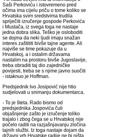
Saši Perkoviću i istovremeno pred
očima ima cijelu priču o tome koliko se
Hrvatska svim sredstvima trudila
spriječiti izručenje gospode Perkovića
i Mustača, iz svega toga ne nastaje
jedna dobra slika. Teško je osloboditi
se dojma da neki ljudi imaju snažan
interes zaštititi bivše tajne agente. Ali
najviše se time pokazuje da u
Hrvatskoj, a i ostalim državama
nastalim na prostoru bivše Jugoslavije,
treba obraditi taj dio zajedničke
povijesti, treba se s njime javno suočiti
- istaknuo je Hoffman.
Predsjednik Ivo Josipović nije htio
sudjelovati u snimanju dokumentarca.
- To je šteta. Rado bismo od
predsjednika Jospovića čuli
objašnjenje zašto je izručenje toliko
trajalo i zbog čega se u Hrvatskoj nije
počelo raditi na razjašnjavanju zločina
tajnih službi. Iz toga nastaje dojam da
državni vrh Hrvatske radije ne bi ništa