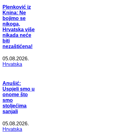
Plenković iz
Knina: Ne
bojimo se
nikoga,
Hrvatska više
nikada neće
biti
nezaštićena!
05.08.2026.
Hrvatska
Anušić:
Uspjeli smo u
onome što
smo
stoljećima
sanjali
05.08.2026.
Hrvatska