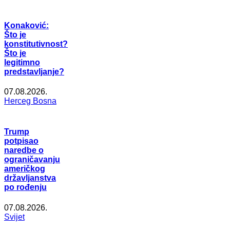
Konaković:
Što je
konstitutivnost?
Što je
legitimno
predstavljanje?
07.08.2026.
Herceg Bosna
Trump
potpisao
naredbe o
ograničavanju
američkog
državljanstva
po rođenju
07.08.2026.
Svijet