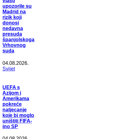
vlasti
upozorile su
Madrid na
rizik koji
donosi
nedavna
presuda
španjolskoga
Vrhovnog
suda
04.08.2026.
Svijet
UEFA s
Azijom i
Amerikama
pokreće
natjecanje
koje bi moglo
uništiti FIFA-
ino SP
04.08.2026.