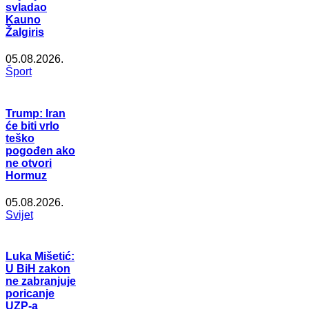
svladao
Kauno
Žalgiris
05.08.2026.
Šport
Trump: Iran
će biti vrlo
teško
pogođen ako
ne otvori
Hormuz
05.08.2026.
Svijet
Luka Mišetić:
U BiH zakon
ne zabranjuje
poricanje
UZP-a