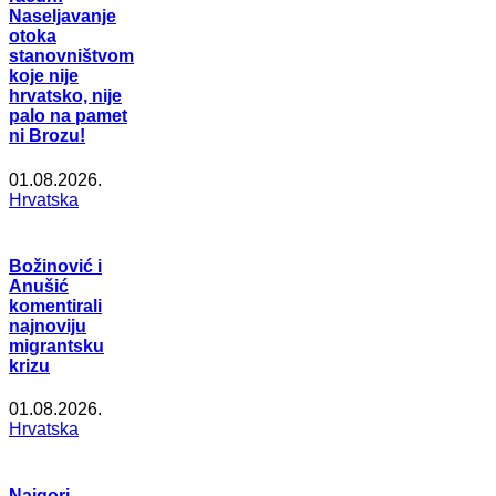
Naseljavanje
otoka
stanovništvom
koje nije
hrvatsko, nije
palo na pamet
ni Brozu!
01.08.2026.
Hrvatska
Božinović i
Anušić
komentirali
najnoviju
migrantsku
krizu
01.08.2026.
Hrvatska
Najgori