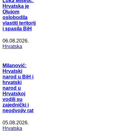
Luka Mišetić:
Hrvatska je
Olujom
oslobodila
vlastiti teritorij
i spasila BiH
06.08.2026.
Hrvatska
Milanović:
Hrvatski
narod u BiH i
hrvatski
narod u
Hrvatskoj
vodili su
zajednički i
neodvojiv rat
05.08.2026.
Hrvatska