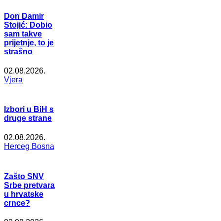
Don Damir
Stojić: Dobio
sam takve
prijetnje, to je
strašno
02.08.2026.
Vjera
Izbori u BiH s
druge strane
02.08.2026.
Herceg Bosna
Zašto SNV
Srbe pretvara
u hrvatske
crnce?