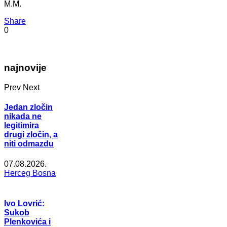
M.M.
Share
0
najnovije
Prev
Next
Jedan zločin
nikada ne
legitimira
drugi zločin, a
niti odmazdu
07.08.2026.
Herceg Bosna
Ivo Lovrić:
Sukob
Plenkovića i