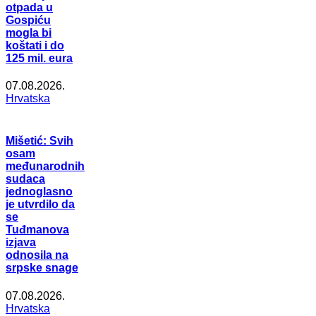
otpada u
Gospiću
mogla bi
koštati i do
125 mil. eura
07.08.2026.
Hrvatska
Mišetić: Svih
osam
međunarodnih
sudaca
jednoglasno
je utvrdilo da
se
Tuđmanova
izjava
odnosila na
srpske snage
07.08.2026.
Hrvatska